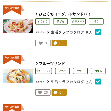
ひとくちヨーグルトサンドパイ
すくすく
子ども
クリスマス
焼く
生活クラブカタログ
さん
コメント：
0
件。コメントを見る。
お気に入り登録：
8
人が登録
フルーツサンド
サンドイッチ
いちご
キウイ
お弁当
生活クラブカタログ
さん
コメント：
0
件。コメントを見る。
お気に入り登録：
26
人が登録