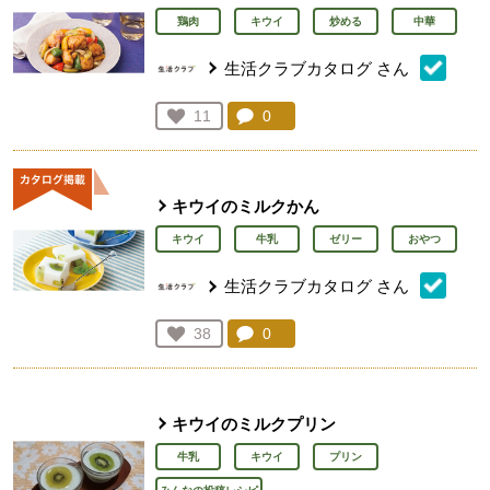
鶏肉
キウイ
炒める
中華
生活クラブカタログ
さん
コメント：
0
件。コメントを見る。
お気に入り登録：
11
人が登録
キウイのミルクかん
キウイ
牛乳
ゼリー
おやつ
生活クラブカタログ
さん
コメント：
0
件。コメントを見る。
お気に入り登録：
38
人が登録
キウイのミルクプリン
牛乳
キウイ
プリン