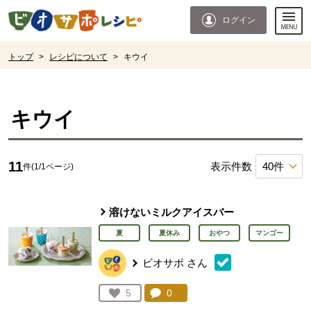
本文へジャンプする。
ページの先頭です。
ログイン
ここからサイト内共通メニューです。
サイト内共通メニューをスキップする
サイト内共通メニューここまで。
ここから現在位置です。
トップ
>
レシピについて
>
キウイ
現在位置ここまで
キウイ
11
表示件数
件(1/1ページ)
溶けないミルクアイスバー
夏
夏休み
おやつ
マンゴー
ビオサポ
さん
コメント：
0
件。コメントを見る。
お気に入り登録：
5
人が登録