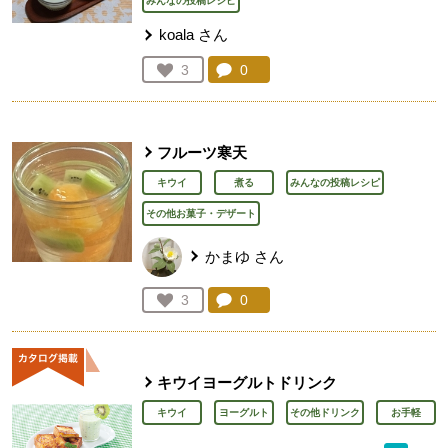
みんなの投稿レシピ
koala
さん
コメント：
0
件。コメントを見る。
お気に入り登録：
3
人が登録
フルーツ寒天
キウイ
煮る
みんなの投稿レシピ
その他お菓子・デザート
かまゆ
さん
コメント：
0
件。コメントを見る。
お気に入り登録：
3
人が登録
キウイヨーグルトドリンク
キウイ
ヨーグルト
その他ドリンク
お手軽