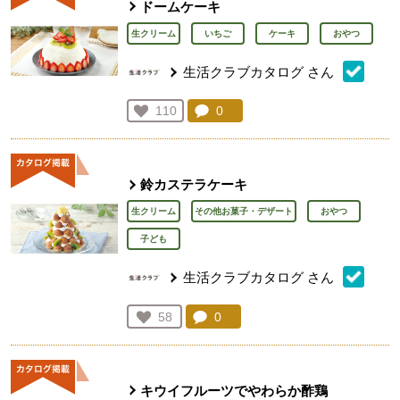
ドームケーキ
生クリーム
いちご
ケーキ
おやつ
生活クラブカタログ
さん
コメント：
0
件。コメントを見る。
お気に入り登録：
110
人が登録
鈴カステラケーキ
生クリーム
その他お菓子・デザート
おやつ
子ども
生活クラブカタログ
さん
コメント：
0
件。コメントを見る。
お気に入り登録：
58
人が登録
キウイフルーツでやわらか酢鶏