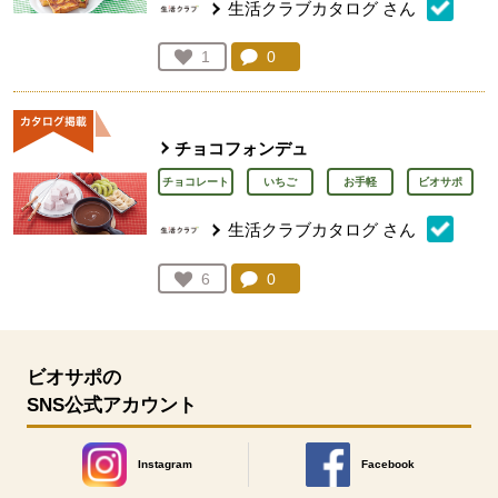
生活クラブカタログ
さん
コメント：
0
件。コメントを見る。
お気に入り登録：
1
人が登録
チョコフォンデュ
チョコレート
いちご
お手軽
ビオサポ
生活クラブカタログ
さん
コメント：
0
件。コメントを見る。
お気に入り登録：
6
人が登録
ビオサポの
SNS公式アカウント
Instagram
Facebook
別のウィンドウで開きます。
別のウィンドウで開きます