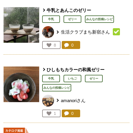
牛乳とあんこのゼリー
牛乳
ゼリー
みんなの投稿レシピ
生活クラブまち新宿さん
コメント：
0
件。コメントを見る。
お気に入り登録：
8
人が登録
ひしもちカラーの和風ゼリー
牛乳
いちご
ゼリー
みんなの投稿レシピ
amanoriさん
コメント：
0
件。コメントを見る。
お気に入り登録：
1
人が登録