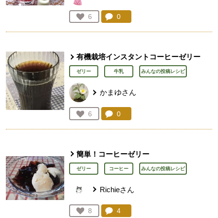
コメント：
0
件。コメントを見る。
お気に入り登録：
6
人が登録
有機栽培インスタントコーヒーゼリー
ゼリー
牛乳
みんなの投稿レシピ
かまゆさん
コメント：
0
件。コメントを見る。
お気に入り登録：
6
人が登録
簡単！コーヒーゼリー
ゼリー
コーヒー
みんなの投稿レシピ
Richieさん
コメント：
4
件。コメントを見る。
お気に入り登録：
8
人が登録