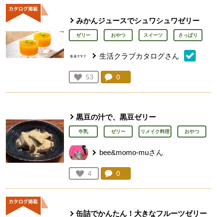
みかんジュースでシュワシュワゼリー
ゼリー
おやつ
スイーツ
さっぱり
生活クラブカタログさん
コメント：
0
件。コメントを見る。
お気に入り登録：
53
人が登録
黒豆の汁で、黒豆ゼリー
牛乳
ゼリー
リメイク料理
おやつ
bee&momo-muさん
コメント：
0
件。コメントを見る。
お気に入り登録：
4
人が登録
缶詰でかんたん！大きなフルーツゼリー