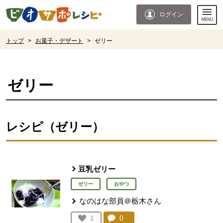
本文へジャンプする。
ページの先頭です。
ログイン
ここからサイト内共通メニューです。
サイト内共通メニューをスキップする
サイト内共通メニューここまで。
ここから現在位置です。
トップ
>
お菓子・デザート
>
ゼリー
現在位置ここまで
ゼリー
レシピ（ゼリー）
豆乳ゼリー
ゼリー
おやつ
なのはな部員＠栃木さん
コメント：
0
件。コメントを見る。
お気に入り登録：
1