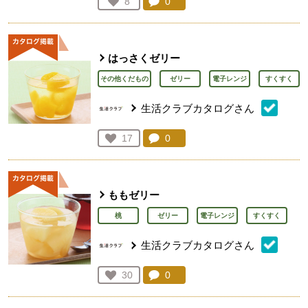
コメント：
0
件。コメントを見る。
お気に入り登録：
8
人が登録
はっさくゼリー
その他くだもの
ゼリー
電子レンジ
すくすく
生活クラブカタログさん
コメント：
0
件。コメントを見る。
お気に入り登録：
17
人が登録
ももゼリー
桃
ゼリー
電子レンジ
すくすく
生活クラブカタログさん
コメント：
0
件。コメントを見る。
お気に入り登録：
30
人が登録