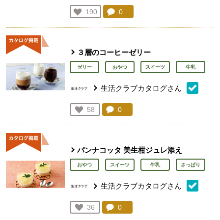
コメント：
0
件。コメントを見る。
お気に入り登録：
190
人が登録
３層のコーヒーゼリー
ゼリー
おやつ
スイーツ
牛乳
生活クラブカタログさん
コメント：
0
件。コメントを見る。
お気に入り登録：
58
人が登録
パンナコッタ 美生柑ジュレ添え
おやつ
スイーツ
牛乳
さっぱり
生活クラブカタログさん
コメント：
0
件。コメントを見る。
お気に入り登録：
36
人が登録