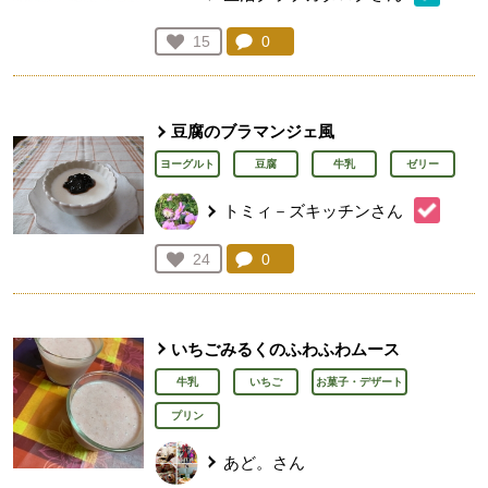
コメント：
0
件。コメントを見る。
お気に入り登録：
15
人が登録
豆腐のブラマンジェ風
ヨーグルト
豆腐
牛乳
ゼリー
トミィ－ズキッチンさん
コメント：
0
件。コメントを見る。
お気に入り登録：
24
人が登録
いちごみるくのふわふわムース
牛乳
いちご
お菓子・デザート
プリン
あど。さん