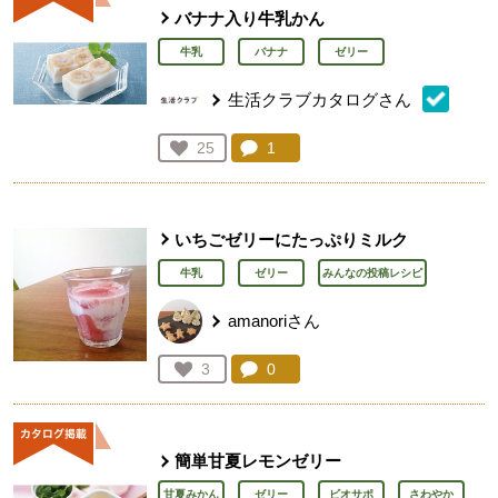
バナナ入り牛乳かん
牛乳
バナナ
ゼリー
生活クラブカタログさん
コメント：
1
件。コメントを見る。
お気に入り登録：
25
人が登録
いちごゼリーにたっぷりミルク
牛乳
ゼリー
みんなの投稿レシピ
amanoriさん
コメント：
0
件。コメントを見る。
お気に入り登録：
3
人が登録
簡単甘夏レモンゼリー
甘夏みかん
ゼリー
ビオサポ
さわやか