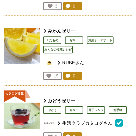
コメント：
0
件。コメントを見る。
お気に入り登録：
3
人が登録
みかんゼリー
くだもの
ゼリー
お菓子・デザート
みんなの投稿レシピ
RUBEさん
コメント：
0
件。コメントを見る。
お気に入り登録：
15
人が登録
ぶどうゼリー
ぶどう
ゼリー
電子レンジ
お手軽
生活クラブカタログさん