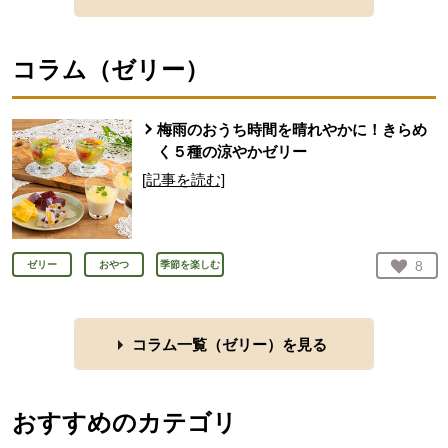
コラム（
ゼリー
）
梅雨のおうち時間を晴れやかに！きらめ
く５種の涼やかゼリー
[記事を読む]
お気
8
ゼリー
おやつ
季節を楽しむ
人が
コラム一覧（
ゼリー
）を見る
おすすめのカテゴリ