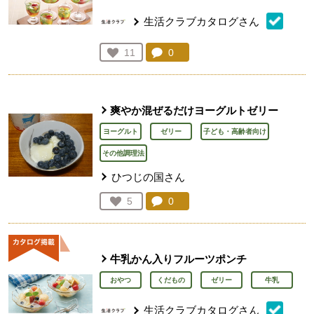
生活クラブカタログさん
コメント：
0
件。コメントを見る。
お気に入り登録：
11
人が登録
爽やか混ぜるだけヨーグルトゼリー
ヨーグルト
ゼリー
子ども・高齢者向け
その他調理法
ひつじの国さん
コメント：
0
件。コメントを見る。
お気に入り登録：
5
人が登録
牛乳かん入りフルーツポンチ
おやつ
くだもの
ゼリー
牛乳
生活クラブカタログさん