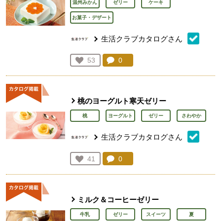
温州みかん
ゼリー
ケーキ
お菓子・デザート
生活クラブカタログさん
コメント：
0
件。コメントを見る。
お気に入り登録：
53
人が登録
桃のヨーグルト寒天ゼリー
桃
ヨーグルト
ゼリー
さわやか
生活クラブカタログさん
コメント：
0
件。コメントを見る。
お気に入り登録：
41
人が登録
ミルク＆コーヒーゼリー
牛乳
ゼリー
スイーツ
夏