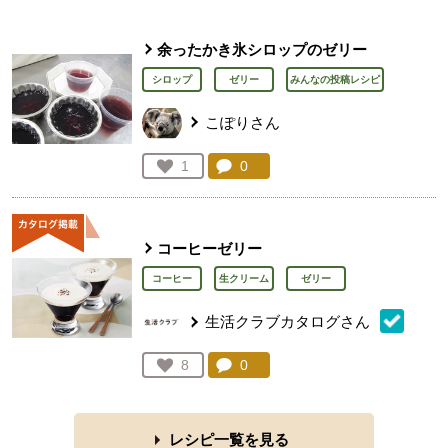
余ったかき氷シロップのゼリー
シロップ
ゼリー
みんなの投稿レシピ
こぽりさん
コメント：
0
件。コメントを見る。
お気に入り登録：
1
人が登録
コーヒーゼリー
コーヒー
生クリーム
ゼリー
生活クラブカタログさん
コメント：
0
件。コメントを見る。
お気に入り登録：
8
人が登録
レシピ一覧を見る