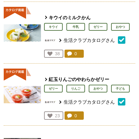
キウイのミルクかん
キウイ
牛乳
ゼリー
おやつ
生活クラブカタログさん
コメント：
0
件。コメントを見る。
お気に入り登録：
38
人が登録
紅玉りんごのやわらかゼリー
ゼリー
りんご
おやつ
子ども
生活クラブカタログさん
コメント：
0
件。コメントを見る。
お気に入り登録：
23
人が登録