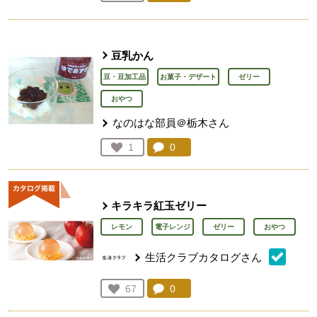
人が登録
豆乳かん
豆・豆加工品
お菓子・デザート
ゼリー
おやつ
なのはな部員＠栃木さん
コメント：
0
件。コメントを見る。
お気に入り登録：
1
人が登録
キラキラ紅玉ゼリー
レモン
電子レンジ
ゼリー
おやつ
生活クラブカタログさん
コメント：
0
件。コメントを見る。
お気に入り登録：
67
人が登録