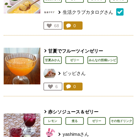
生活クラブカタログさん
コメント：
0
件。コメントを見る。
お気に入り登録：
68
人が登録
甘夏でフルーツインゼリー
甘夏みかん
ゼリー
みんなの投稿レシピ
ピッピさん
コメント：
0
件。コメントを見る。
お気に入り登録：
6
人が登録
赤シソジュース＆ゼリー
レモン
煮る
ゼリー
その他ドリンク
yashimaさん