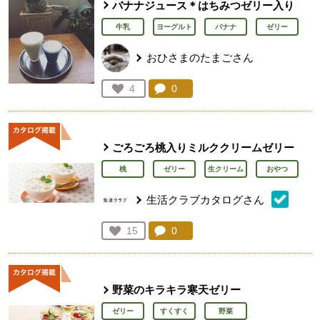
バナナジュース＊はちみつゼリー入り
牛乳
ヨーグルト
バナナ
ゼリー
おひさまのたまごさん
コメント：
0
件。コメントを見る。
お気に入り登録：
4
人が登録
ごろごろ桃入りミルククリームゼリー
桃
ゼリー
生クリーム
おやつ
生活クラブカタログさん
コメント：
0
件。コメントを見る。
お気に入り登録：
15
人が登録
野菜のキラキラ寒天ゼリー
ゼリー
すくすく
野菜