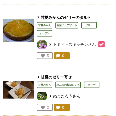
甘夏みかんのゼリーのタルト
甘夏みかん
お菓子・デザート
ゼリー
オーブン
トミィ－ズキッチンさん
コメント：
0
件。コメントを見る。
お気に入り登録：
5
人が登録
甘夏のゼリー寄せ
甘夏みかん
みんなの投稿レシピ
ゼリー
ぬまたろうさん
コメント：
0
件。コメントを見る。
お気に入り登録：
2
人が登録