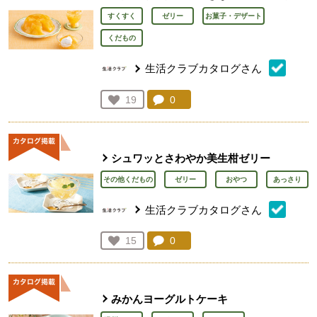
すくすく
ゼリー
お菓子・デザート
くだもの
生活クラブカタログさん
コメント：
0
件。コメントを見る。
お気に入り登録：
19
人が登録
シュワッとさわやか美生柑ゼリー
その他くだもの
ゼリー
おやつ
あっさり
生活クラブカタログさん
コメント：
0
件。コメントを見る。
お気に入り登録：
15
人が登録
みかんヨーグルトケーキ