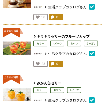
生活クラブカタログさん
コメント：
0
件。コメントを見る。
お気に入り登録：
98
人が登録
キラキラゼリーのフルーツカップ
ゼリー
スイーツ
おやつ
さっぱり
生活クラブカタログさん
コメント：
0
件。コメントを見る。
お気に入り登録：
23
人が登録
みかん缶ゼリー
ゼリー
おやつ
スイーツ
生活クラブカタログさん