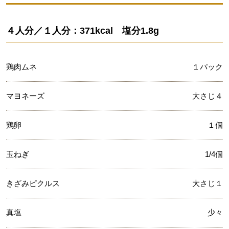
４人分／１人分：371kcal 塩分1.8g
鶏肉ムネ
１パック
マヨネーズ
大さじ４
鶏卵
１個
玉ねぎ
1/4個
きざみピクルス
大さじ１
真塩
少々