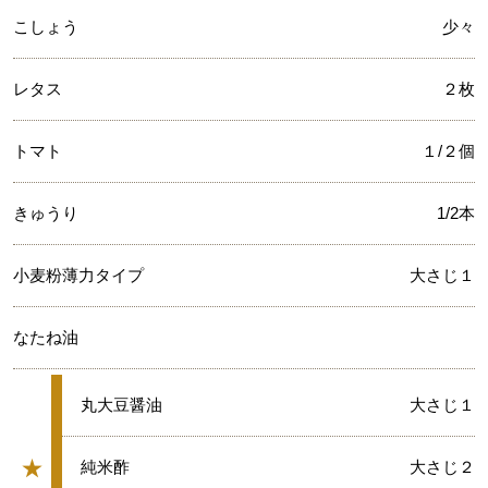
こしょう
少々
レタス
２枚
トマト
１/２個
きゅうり
1/2本
小麦粉薄力タイプ
大さじ１
なたね油
★
丸大豆醤油
大さじ１
★
★
純米酢
大さじ２
グループ