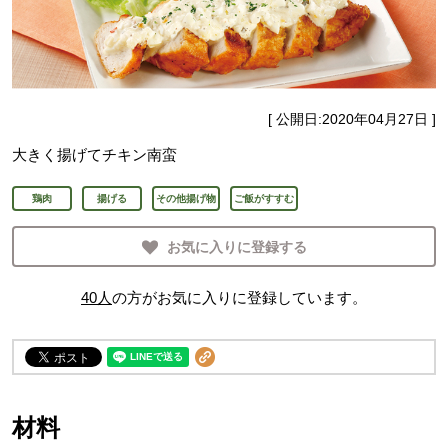
[ 公開日:
2020年04月27日
]
大きく揚げてチキン南蛮
鶏肉
揚げる
その他揚げ物
ご飯がすすむ
お気に入りに登録する
40
人
の方がお気に入りに登録しています。
材料