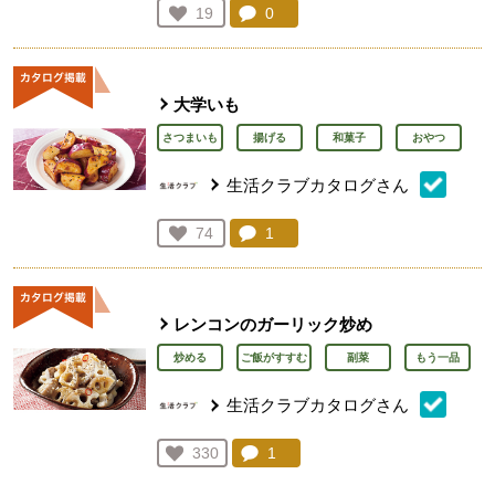
コメント：
0
件。コメントを見る。
お気に入り登録：
19
人が登録
大学いも
さつまいも
揚げる
和菓子
おやつ
生活クラブカタログさん
コメント：
1
件。コメントを見る。
お気に入り登録：
74
人が登録
レンコンのガーリック炒め
炒める
ご飯がすすむ
副菜
もう一品
生活クラブカタログさん
コメント：
1
件。コメントを見る。
お気に入り登録：
330
人が登録