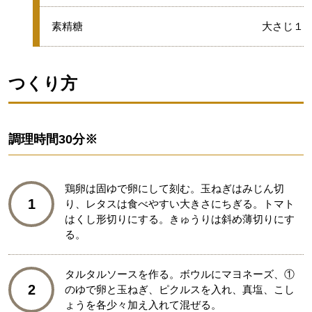
★
素精糖
大さじ１
つくり方
調理時間
30分※
鶏卵は固ゆで卵にして刻む。玉ねぎはみじん切
1
り、レタスは食べやすい大きさにちぎる。トマト
はくし形切りにする。きゅうりは斜め薄切りにす
る。
タルタルソースを作る。ボウルにマヨネーズ、①
2
のゆで卵と玉ねぎ、ピクルスを入れ、真塩、こし
ょうを各少々加え入れて混ぜる。