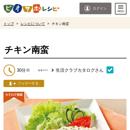
本文へジャンプする。
ページの先頭です。
ログイン
ここからサイト内共通メニューです。
サイト内共通メニューをスキップする
サイト内共通メニューここまで。
ここから現在位置です。
トップ
>
レシピについて
>
チキン南蛮
現在位置ここまで
チキン南蛮
30分※
生活クラブカタログ
さん
フォローする