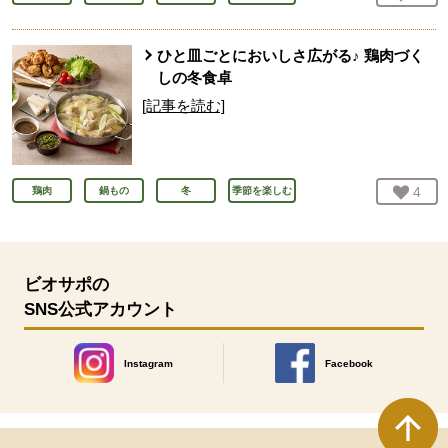
ひと皿ごとにおいしさ広がる♪ 鶏肉づく
しの冬食卓
[記事を読む]
お気
4
人
鶏肉
鍋もの
冬
季節を楽しむ
ビオサポの
SNS公式アカウント
Instagram
Facebook
別のウィンドウで開きます。
別のウィンドウで開きます
本文ここまで。
ここから共通フッターメニューです。