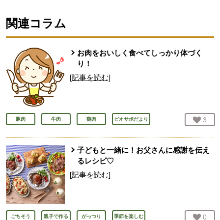
関連コラム
お肉をおいしく食べてしっかり体づく
り！
[記事を読む]
お気
3
人
豚肉
牛肉
鶏肉
ビオサポだより
子どもと一緒に！お父さんに感謝を伝え
るレシピ♡
[記事を読む]
お気
0
人
ごちそう
親子で作る
がっつり
季節を楽しむ