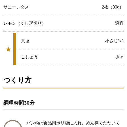
サニーレタス
2枚（30g）
レモン（くし形切り）
適宜
★
真塩
小さじ1/4
★
グループ
★
こしょう
少々
つくり方
調理時間
30分
パン粉は食品用ポリ袋に入れ、めん棒でたたいて