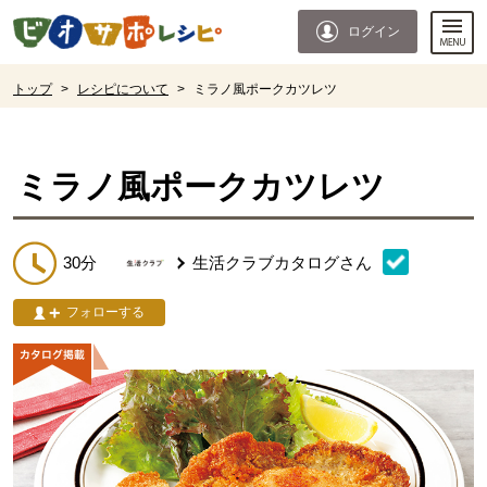
本文へジャンプする。
ページの先頭です。
ログイン
ここからサイト内共通メニューです。
サイト内共通メニューをスキップする
サイト内共通メニューここまで。
ここから現在位置です。
トップ
>
レシピについて
>
ミラノ風ポークカツレツ
現在位置ここまで
ミラノ風ポークカツレツ
30分
生活クラブカタログ
さん
フォローする