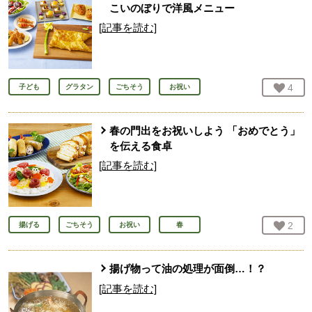
こいのぼりで洋風メニュー
[記事を読む]
お気
4
人
子ども
グラタン
ごちそう
お祝い
春の門出をお祝いしよう 「おめでとう」
を伝える食卓
[記事を読む]
お気
2
人
揚げる
ごちそう
お祝い
春
揚げ物って油の処理が面倒…！？
[記事を読む]