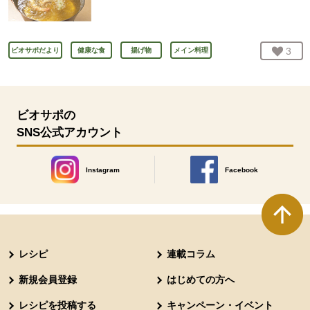
お気
3
人
ビオサポだより
健康な食
揚げ物
メイン料理
ビオサポの
SNS公式アカウント
Instagram
Facebook
別のウィンドウで開きます。
別のウィンドウで開きます
本文ここまで。
ここから共通フッターメニューです。
レシピ
連載コラム
新規会員登録
はじめての方へ
レシピを投稿する
キャンペーン・イベント