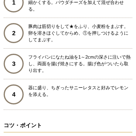
1
細かくする。パウダチーズを加えて混ぜ合わせ
る。
豚肉は筋切りをして★をふり、小麦粉をまぶす。
2
卵を溶きほぐしてからめ、①を押しつけるように
してまぶす。
フライパンになたね油を1～2cmの深さに注いで熱
3
し、両面を揚げ焼きにする。揚げ色がついたら取
り出す。
器に盛り、ちぎったサニーレタスと好みでレモン
4
を添える。
コツ・ポイント