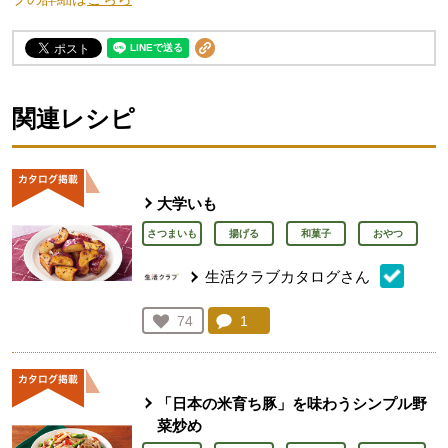
関連レシピ
大学いも
さつまいも
揚げる
和菓子
おやつ
生活クラブカタログさん
コメント：
1
件。コメントを見る。
お気に入り登録：
74
人が登録
「日本の米育ち豚」を味わうシンプル野
菜炒め