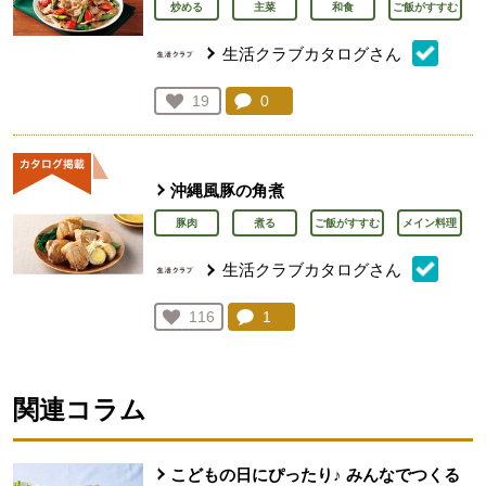
炒める
主菜
和食
ご飯がすすむ
生活クラブカタログさん
コメント：
0
件。コメントを見る。
お気に入り登録：
19
人が登録
沖縄風豚の角煮
豚肉
煮る
ご飯がすすむ
メイン料理
生活クラブカタログさん
コメント：
1
件。コメントを見る。
お気に入り登録：
116
人が登録
関連コラム
こどもの日にぴったり♪ みんなでつくる