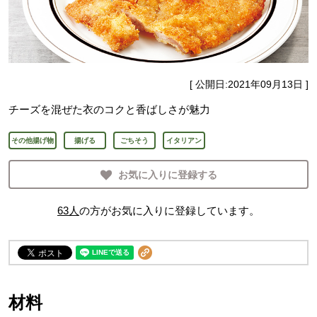
[ 公開日:
2021年09月13日
]
チーズを混ぜた衣のコクと香ばしさが魅力
その他揚げ物
揚げる
ごちそう
イタリアン
お気に入りに登録する
63
人
の方がお気に入りに登録しています。
材料