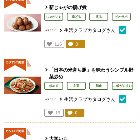
新じゃがの揚げ煮
じゃがいも
揚げる
煮る
ビオサポ
生活クラブカタログさん
コメント：
0
件。コメントを見る。
お気に入り登録：
116
人が登録
「日本の米育ち豚」を味わうシンプル野
菜炒め
炒める
主菜
和食
ご飯がすすむ
生活クラブカタログさん
コメント：
0
件。コメントを見る。
お気に入り登録：
19
人が登録
大学いも