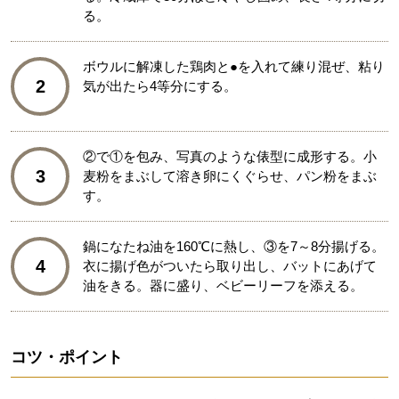
る。
ボウルに解凍した鶏肉と●を入れて練り混ぜ、粘り
2
気が出たら4等分にする。
②で①を包み、写真のような俵型に成形する。小
3
麦粉をまぶして溶き卵にくぐらせ、パン粉をまぶ
す。
鍋になたね油を160℃に熱し、③を7～8分揚げる。
4
衣に揚げ色がついたら取り出し、バットにあげて
油をきる。器に盛り、ベビーリーフを添える。
コツ・ポイント