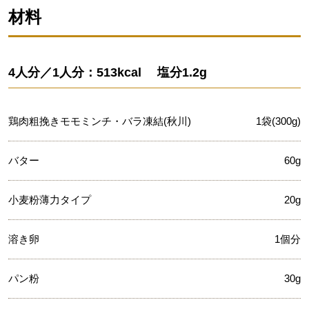
材料
4人分／1人分：513kcal 塩分1.2g
鶏肉粗挽きモモミンチ・バラ凍結(秋川)
1袋(300g)
バター
60g
小麦粉薄力タイプ
20g
溶き卵
1個分
パン粉
30g