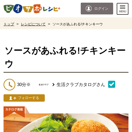
本文へジャンプする。
ページの先頭です。
ログイン
ここからサイト内共通メニューです。
サイト内共通メニューをスキップする
サイト内共通メニューここまで。
ここから現在位置です。
トップ
>
レシピについて
>
ソースがあふれる!チキンキーウ
現在位置ここまで
ソースがあふれる!チキンキー
ウ
30分※
生活クラブカタログ
さん
フォローする