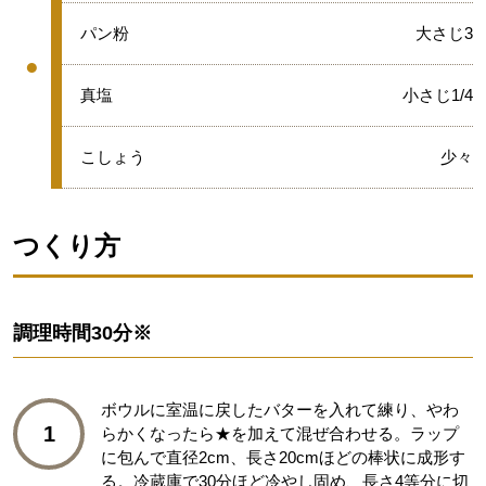
●
パン粉
大さじ3
●
グループ
●
真塩
小さじ1/4
●
こしょう
少々
つくり方
調理時間
30分※
ボウルに室温に戻したバターを入れて練り、やわ
1
らかくなったら★を加えて混ぜ合わせる。ラップ
に包んで直径2cm、長さ20cmほどの棒状に成形す
る。冷蔵庫で30分ほど冷やし固め、長さ4等分に切