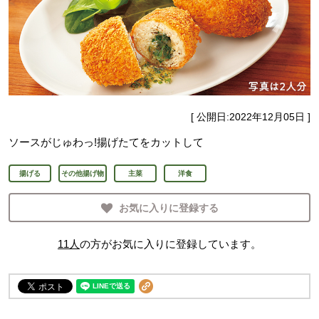
[ 公開日:
2022年12月05日
]
ソースがじゅわっ!揚げたてをカットして
揚げる
その他揚げ物
主菜
洋食
お気に入りに登録する
11
人
の方がお気に入りに登録しています。