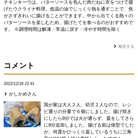
チキンキーウは、バターソースを包んだ肉だねに衣をつけて揚
げたウクライナ料理。低温の油でじっくり熱を通すことで、焦
がさずきれいに揚げることができます。中から出てくる熱々の
バターソースを楽しむため、揚げたてを食べるのがおすすめで
す。 ※調理時間は解凍・常温に戻す・冷やす時間を除く
報告する
コメント
2022/12/18 22:41
かしかめ
さん
我が家は大人２人、幼児２人なので、レシ
ピ通りの分量で６個にしました。揚げ焼き
にしたら8分では火が通らず、蓋をしてさら
に8分追加しました。揚げる前は俵型でした
が、何度かひっくり返しているうちに三角