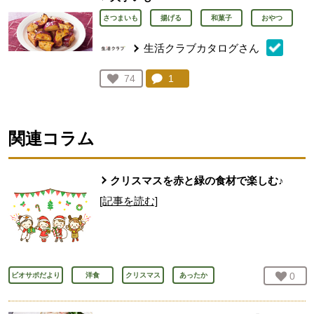
さつまいも
揚げる
和菓子
おやつ
生活クラブカタログさん
コメント：
1
件。コメントを見る。
お気に入り登録：
74
人が登録
関連コラム
クリスマスを赤と緑の食材で楽しむ♪
[記事を読む]
お気
0
人
ビオサポだより
洋食
クリスマス
あったか