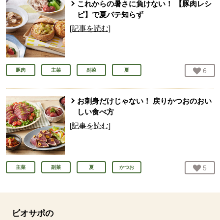
これからの暑さに負けない！ 【豚肉レシ
ピ】で夏バテ知らず
[記事を読む]
お気
6
人
豚肉
主菜
副菜
夏
お刺身だけじゃない！ 戻りかつおのおい
しい食べ方
[記事を読む]
お気
5
人
主菜
副菜
夏
かつお
ビオサポの