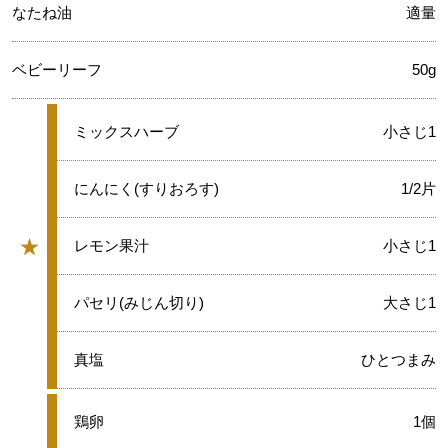
なたね油
適量
ベビーリーフ
50g
★
ミックスハーブ
小さじ1
★
にんにく(すりおろす)
1/2片
★
★
レモン果汁
小さじ1
グループ
★
パセリ(みじん切り)
大さじ1
★
真塩
ひとつまみ
●
鶏卵
1個