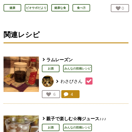
お気
0
人
健康
ビオサポだより
健康な食
食べ方
関連レシピ
ラムレーズン
お酒
みんなの投稿レシピ
わさびさん
コメント：
4
件。コメントを見る。
お気に入り登録：
6
人が登録
親子で楽しむ☆梅ジュース♪♪♪
お酒
みんなの投稿レシピ