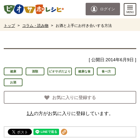
本文へジャンプする。
ページの先頭です。
ログイン
ここからサイト内共通メニューです。
サイト内共通メニューをスキップする
サイト内共通メニューここまで。
ここから現在位置です。
トップ
>
コラム・読み物
>
お酒と上手にお付き合いする方法
現在位置ここまで
[ 公開日:
2014年6月9日
]
健康
酒類
ビオサポだより
健康な食
食べ方
お酒
お気に入りに登録する
1
人
の方がお気に入りに登録しています。