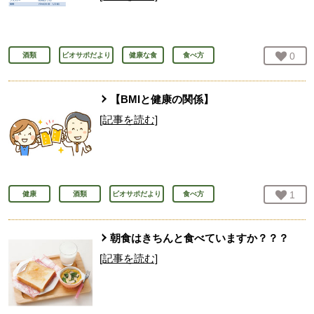
お気
0
人
酒類
ビオサポだより
健康な食
食べ方
【BMIと健康の関係】
[記事を読む]
お気
1
人
健康
酒類
ビオサポだより
食べ方
朝食はきちんと食べていますか？？？
[記事を読む]