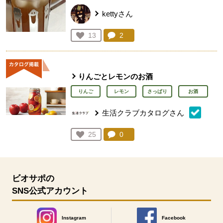
kettyさん
コメント：
2
件。コメントを見る。
お気に入り登録：
13
人が登録
りんごとレモンのお酒
りんご
レモン
さっぱり
お酒
生活クラブカタログさん
コメント：
0
件。コメントを見る。
お気に入り登録：
25
人が登録
ビオサポの
SNS公式アカウント
Instagram
Facebook
別のウィンドウで開きます。
別のウィンドウで開きます