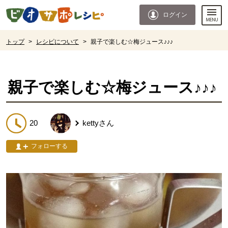
本文へジャンプする。
ページの先頭です。
ログイン
ここからサイト内共通メニューです。
サイト内共通メニューをスキップする
サイト内共通メニューここまで。
ここから現在位置です。
トップ
>
レシピについて
>
親子で楽しむ☆梅ジュース♪♪♪
現在位置ここまで
親子で楽しむ☆梅ジュース♪♪♪
20
ketty
さん
フォローする