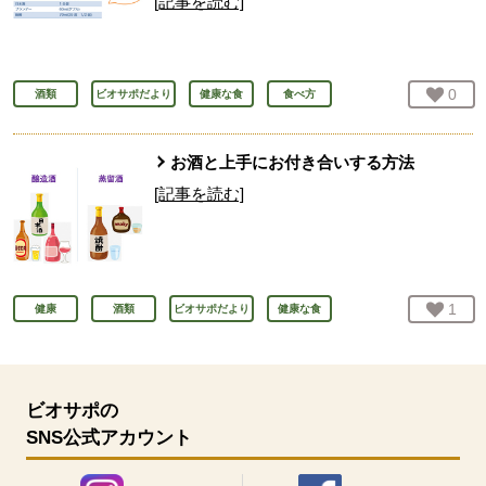
[記事を読む]
お気
0
人
酒類
ビオサポだより
健康な食
食べ方
お酒と上手にお付き合いする方法
[記事を読む]
お気
1
人
健康
酒類
ビオサポだより
健康な食
ビオサポの
SNS公式アカウント