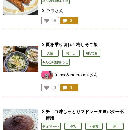
みんなの投稿レシピ
ララさん
コメント：
0
件。コメントを見る。
お気に入り登録：
99
人が登録
夏を乗り切れ！梅しそご飯
大葉
梅干し
混ぜご飯
みんなの投稿レシピ
bee&momo-muさん
コメント：
0
件。コメントを見る。
お気に入り登録：
20
人が登録
チョコ味しっとりマドレーヌ※バター不
使用
チョコレート
牛乳
小麦粉
卵