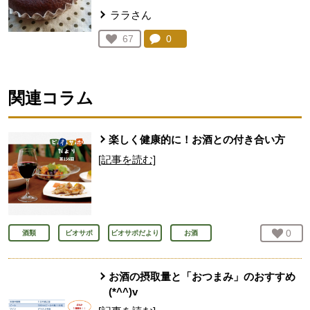
ララさん
コメント：
0
件。コメントを見る。
お気に入り登録：
67
人が登録
関連コラム
楽しく健康的に！お酒との付き合い方
[記事を読む]
お気
0
人
酒類
ビオサポ
ビオサポだより
お酒
お酒の摂取量と「おつまみ」のおすすめ
(*^^)v