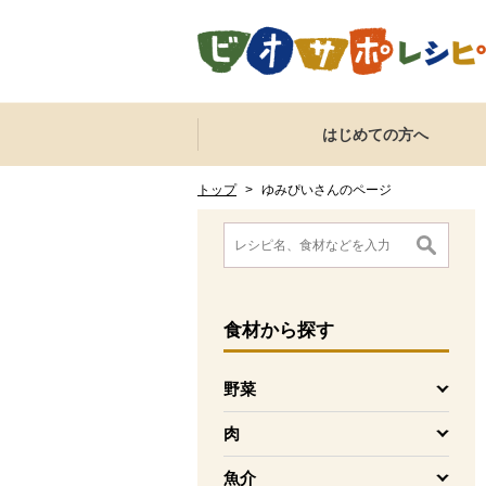
本文へジャンプする。
ページの先頭です。
ここからサイト内共通メニューです。
サイト内共通メニューをスキップする
はじめての方へ
サイト内共通メニューここまで。
ここから現在位置です。
現在位置ここまで
トップ
>
ゆみぴいさんのページ
ここから消費材検索メニューです。
消費材検索メニューここまで。
ここから本文です。
食材
から探す
野菜
を開く
肉
を開く
魚介