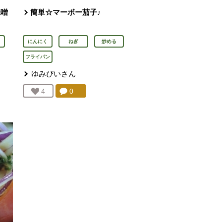
味噌
簡単☆マーボー茄子♪
にんにく
ねぎ
炒める
フライパン
ゆみぴい
さん
を見る。
コメント：
0
件。コメントを見る。
お気に入り登録：
4
人が登録