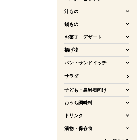
を開く
汁もの
を開く
鍋もの
を開く
お菓子・デザート
を開く
揚げ物
を開く
パン・サンドイッチ
を開く
サラダ
子ども・高齢者向け
を開く
おうち調味料
を開く
ドリンク
を開く
漬物・保存食
を開く