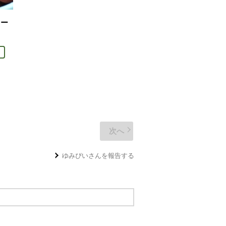
リー
を見る。
次へ
ゆみぴい
さんを報告する