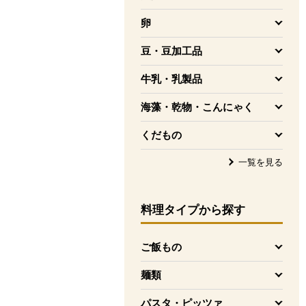
を開く
卵
を開く
豆・豆加工品
を開く
牛乳・乳製品
を開く
海藻・乾物・こんにゃく
を開く
くだもの
を開く
一覧を見る
料理タイプ
から探す
ご飯もの
を開く
麺類
を開く
パスタ・ピッツァ