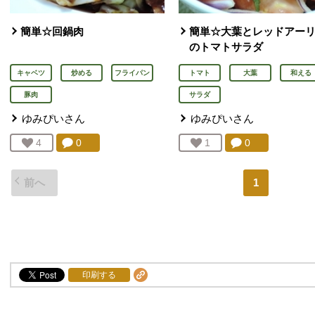
簡単☆回鍋肉
簡単☆大葉とレッドアー
のトマトサラダ
キャベツ
炒める
フライパン
トマト
大葉
和える
豚肉
サラダ
ゆみぴい
さん
ゆみぴい
さん
コメント：
0
件。コメントを見る。
コメント：
0
件。コメント
お気に入り登録：
4
人が登録
お気に入り登録：
1
人が登録
前へ
1
印刷する