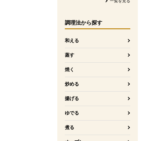
一覧を見る
調理法
から探す
和える
蒸す
焼く
炒める
揚げる
ゆでる
煮る