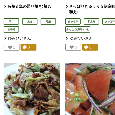
時短☆魚の照り焼き漬け♪
さっぱりきゅうり☆胡麻
和え♪
焼く
魚介
時短
きゅうり
和える
さっぱり
お手軽
みんなの投稿レシピ
ゆみぴい
さん
ゆみぴい
さん
コメント：
0
件。コメントを見る。
コメント：
0
件。コメント
お気に入り登録：
1
人が登録
お気に入り登録：
3
人が登録