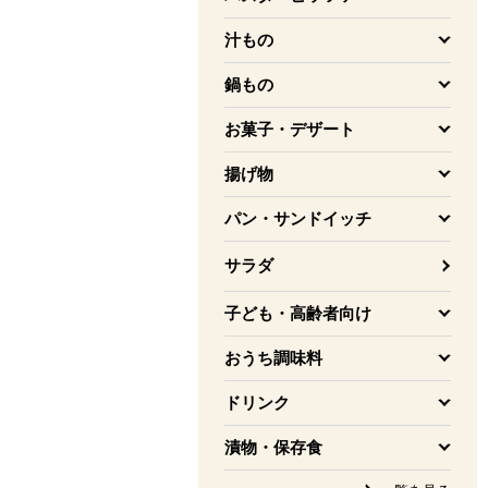
を開く
汁もの
を開く
鍋もの
を開く
お菓子・デザート
を開く
揚げ物
を開く
パン・サンドイッチ
を開く
サラダ
子ども・高齢者向け
を開く
おうち調味料
を開く
ドリンク
を開く
漬物・保存食
を開く