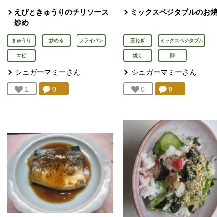
えびときゅうりのチリソース
ミックスベジタブルのお
炒め
きゅうり
炒める
フライパン
玉ねぎ
ミックスベジタブル
エビ
焼く
卵
シュガーマミー
さん
シュガーマミー
さん
コメント：
0
件。コメントを見る。
コメント：
0
件。コメント
お気に入り登録：
1
人が登録
お気に入り登録：
0
人が登録