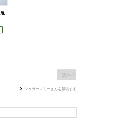
り混
を見る。
次へ
シュガーマミー
さんを報告する