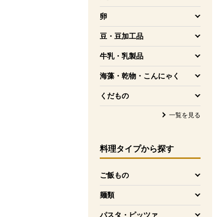
を開く
卵
を開く
豆・豆加工品
を開く
牛乳・乳製品
を開く
海藻・乾物・こんにゃく
を開く
くだもの
を開く
一覧を見る
料理タイプ
から探す
ご飯もの
を開く
麺類
を開く
パスタ・ピッツァ