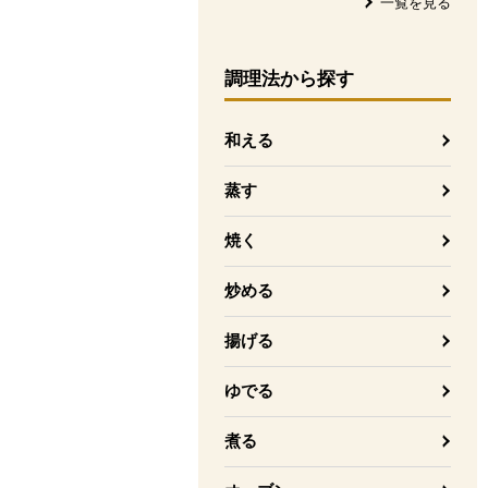
一覧を見る
調理法
から探す
和える
蒸す
焼く
炒める
揚げる
ゆでる
煮る