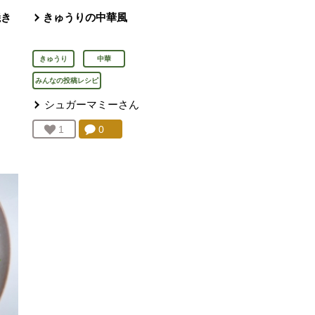
焼き
きゅうりの中華風
きゅうり
中華
みんなの投稿レシピ
シュガーマミー
さん
を見る。
コメント：
0
件。コメントを見る。
お気に入り登録：
1
人が登録