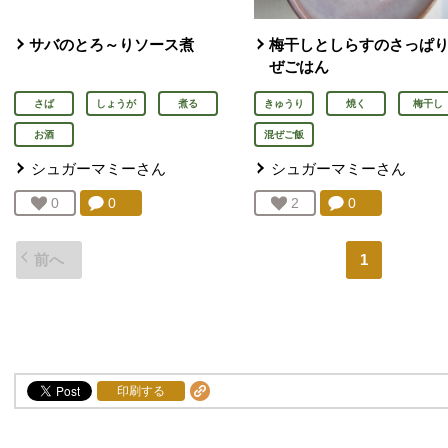
サバのとろ～りソース煮
梅干しとしらすのさっぱ
ぜごはん
さば
しょうが
煮る
きゅうり
焼く
梅干し
お酒
混ぜご飯
シュガーマミー
さん
シュガーマミー
さん
コメント：
0
件。コメントを見る。
コメント：
0
件。コメント
お気に入り登録：
0
人が登録
お気に入り登録：
2
人が登録
前へ
1
印刷する