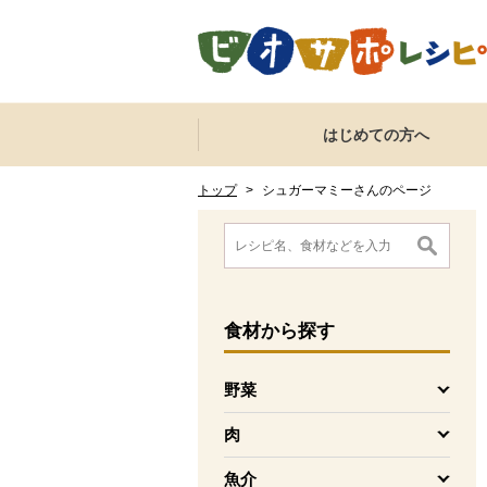
本文へジャンプする。
ページの先頭です。
ここからサイト内共通メニューです。
サイト内共通メニューをスキップする
はじめての方へ
サイト内共通メニューここまで。
ここから現在位置です。
現在位置ここまで
トップ
>
シュガーマミーさんのページ
ここから消費材検索メニューです。
消費材検索メニューここまで。
ここから本文です。
食材
から探す
野菜
を開く
肉
を開く
魚介