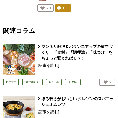
コメント：
0
件。コメントを見る。
お気に入り登録：
20
人が登録
関連コラム
マンネリ解消＆バランスアップの献立づ
くり 「食材」「調理法」「味つけ」を
ちょっと変えればＯＫ！
[記事を読む]
お気
5
人
ビオサポ
ビオサポだより
もう一品
お手軽
ほろ苦さがおいしい クレソンのスパニッ
シュオムレツ
[記事を読む]