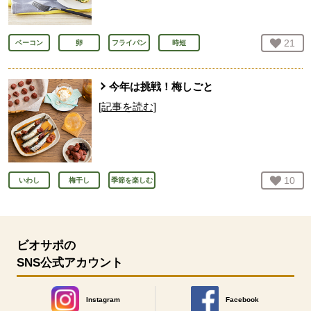
お気
21
人
ベーコン
卵
フライパン
時短
今年は挑戦！梅しごと
[記事を読む]
お気
10
人
いわし
梅干し
季節を楽しむ
ビオサポの
SNS公式アカウント
Instagram
Facebook
別のウィンドウで開きます。
別のウィンドウで開きます