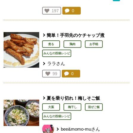
コメント：
0
件。コメントを見る。
お気に入り登録：
197
人が登録
簡単！手羽先のケチャップ煮
煮る
鶏肉
お手軽
みんなの投稿レシピ
ララさん
コメント：
0
件。コメントを見る。
お気に入り登録：
99
人が登録
夏を乗り切れ！梅しそご飯
大葉
梅干し
混ぜご飯
みんなの投稿レシピ
bee&momo-muさん