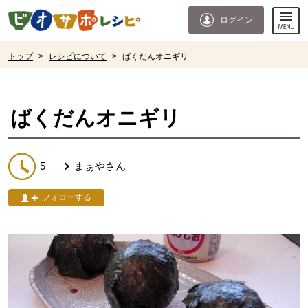
本文へジャンプする。
ページの先頭です。
ログイン
ここからサイト内共通メニューです。
サイト内共通メニューをスキップする
サイト内共通メニューここまで。
ここから現在位置です。
トップ
>
レシピについて
>
ばくだんオニギリ
現在位置ここまで
ばくだんオニギリ
5
まぁや
さん
フォローする