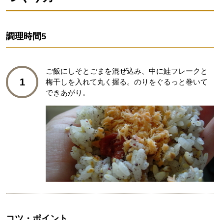
調理時間
5
ご飯にしそとごまを混ぜ込み、中に鮭フレークと
1
梅干しを入れて丸く握る。のりをぐるっと巻いて
できあがり。
コツ・ポイント