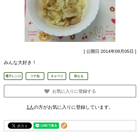
[ 公開日:
2014年08月05日
]
みんな大好き！
電子レンジ
ツナ缶
キャベツ
和える
お気に入りに登録する
1
人
の方がお気に入りに登録しています。