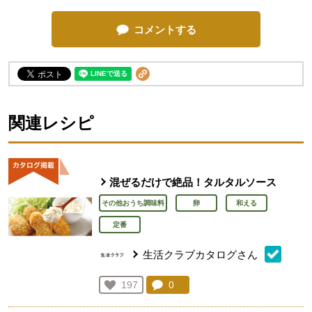
コメントする
関連レシピ
混ぜるだけで絶品！タルタルソース
その他おうち調味料
卵
和える
定番
生活クラブカタログさん
コメント：
0
件。コメントを見る。
お気に入り登録：
197
人が登録