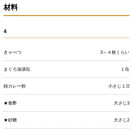
材料
4
きゃべつ
3～４枚くらい
まぐろ油漬缶
１缶
純カレー粉
小さじ１/2
★食酢
大さじ3
★砂糖
大さじ2