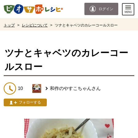
本文へジャンプする。
ページの先頭です。
ログイン
ここからサイト内共通メニューです。
サイト内共通メニューをスキップする
サイト内共通メニューここまで。
ここから現在位置です。
トップ
>
レシピについて
>
ツナとキャベツのカレーコールスロー
現在位置ここまで
ツナとキャベツのカレーコー
ルスロー
10
和作のやすこちゃん
さん
フォローする