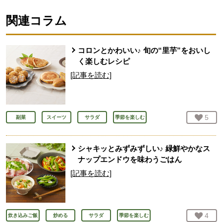
関連コラム
コロンとかわいい♪ 旬の“里芋”をおいし
く楽しむレシピ
[記事を読む]
お気
5
人
副菜
スイーツ
サラダ
季節を楽しむ
シャキッとみずみずしい♪ 緑鮮やかなス
ナップエンドウを味わうごはん
[記事を読む]
お気
4
人
炊き込みご飯
炒める
サラダ
季節を楽しむ