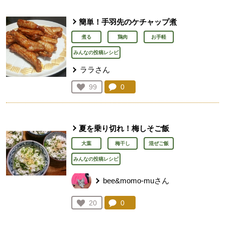
簡単！手羽先のケチャップ煮
煮る
鶏肉
お手軽
みんなの投稿レシピ
ララさん
コメント：
0
件。コメントを見る。
お気に入り登録：
99
人が登録
夏を乗り切れ！梅しそご飯
大葉
梅干し
混ぜご飯
みんなの投稿レシピ
bee&momo-muさん
コメント：
0
件。コメントを見る。
お気に入り登録：
20
人が登録