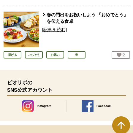
春の門出をお祝いしよう 「おめでとう」
を伝える食卓
[記事を読む]
お気
2
人
揚げる
ごちそう
お祝い
春
ビオサポの
SNS公式アカウント
Instagram
Facebook
別のウィンドウで開きます。
別のウィンドウで開きます
本文ここまで。
ここから共通フッターメニューです。