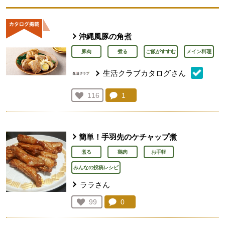
沖縄風豚の角煮
豚肉
煮る
ご飯がすすむ
メイン料理
生活クラブカタログさん
コメント：
1
件。コメントを見る。
お気に入り登録：
116
人が登録
簡単！手羽先のケチャップ煮
煮る
鶏肉
お手軽
みんなの投稿レシピ
ララさん
コメント：
0
件。コメントを見る。
お気に入り登録：
99
人が登録