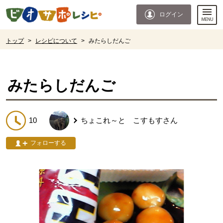
本文へジャンプする。
ページの先頭です。
ログイン
ここからサイト内共通メニューです。
サイト内共通メニューをスキップする
サイト内共通メニューここまで。
ここから現在位置です。
トップ
>
レシピについて
>
みたらしだんご
現在位置ここまで
みたらしだんご
10
ちょこれ～と こすもす
さん
フォローする