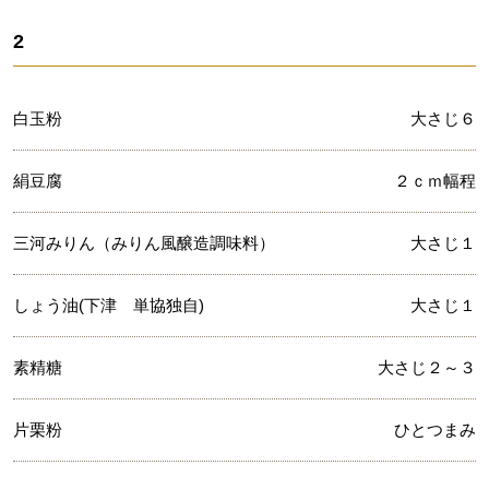
2
白玉粉
大さじ６
絹豆腐
２ｃｍ幅程
三河みりん（みりん風醸造調味料）
大さじ１
しょう油(下津 単協独自)
大さじ１
素精糖
大さじ２～３
片栗粉
ひとつまみ