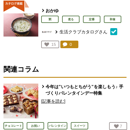
おかゆ
粥
煮る
定番
和食
生活クラブカタログさん
コメント：
0
件。コメントを見る。
お気に入り登録：
15
人が登録
関連コラム
今年は”いつもとちがう”を楽しもう♪ 手
づくりバレンタインデー特集
[記事を読む]
お気
7
人
チョコレート
お祝い
バレンタイン
スイーツ