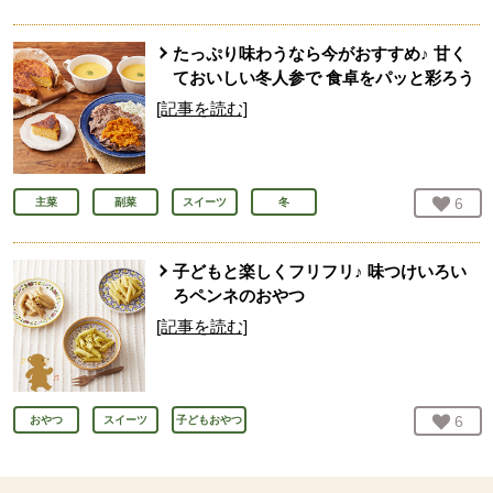
たっぷり味わうなら今がおすすめ♪ 甘く
ておいしい冬人参で 食卓をパッと彩ろう
[記事を読む]
お気
6
人
主菜
副菜
スイーツ
冬
子どもと楽しくフリフリ♪ 味つけいろい
ろペンネのおやつ
[記事を読む]
お気
6
人
おやつ
スイーツ
子どもおやつ