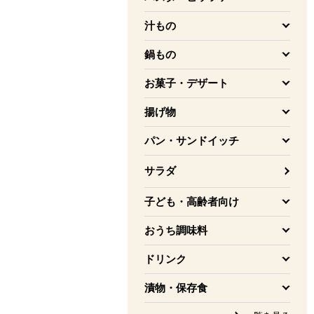
を開く
汁もの
を開く
鍋もの
を開く
お菓子・デザート
を開く
揚げ物
を開く
パン・サンドイッチ
を開く
サラダ
子ども・高齢者向け
を開く
おうち調味料
を開く
ドリンク
を開く
漬物・保存食
を開く