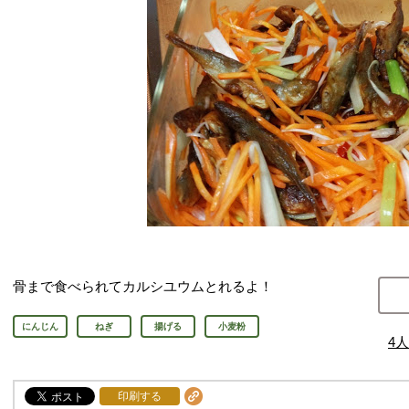
骨まで食べられてカルシユウムとれるよ！
にんじん
ねぎ
揚げる
小麦粉
4
人
印刷する