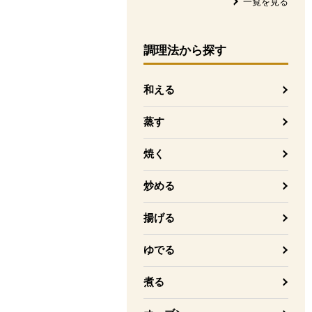
一覧を見る
調理法
から探す
和える
蒸す
焼く
炒める
揚げる
ゆでる
煮る