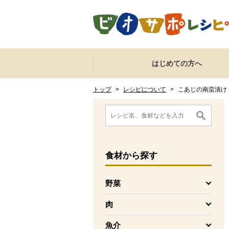
本文へジャンプする。
ページの先頭です。
ここからサイト内共通メニューです。
サイト内共通メニューをスキップする
はじめての方へ
サイト内共通メニューここまで。
ここから現在位置です。
現在位置ここまで
トップ
>
レシピについて
>
こあじの南蛮漬け
ここから消費材検索メニューです。
消費材検索メニューここまで。
ここから本文です。
食材
から探す
野菜
を開く
肉
を開く
魚介