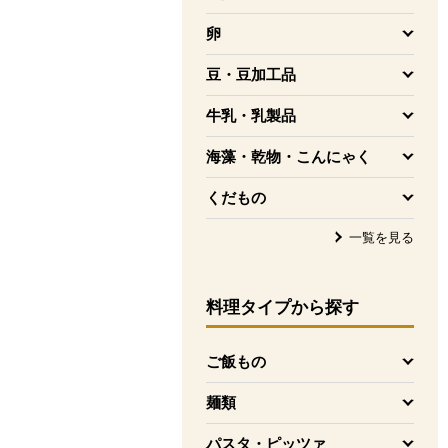
を開く
卵
を開く
豆・豆加工品
を開く
牛乳・乳製品
を開く
海藻・乾物・こんにゃく
を開く
くだもの
を開く
一覧を見る
料理タイプ
から探す
ご飯もの
を開く
麺類
を開く
パスタ・ピッツァ