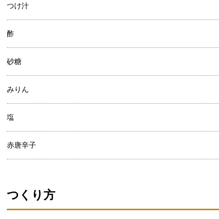
つけ汁
酢
砂糖
みりん
塩
赤唐辛子
つくり方