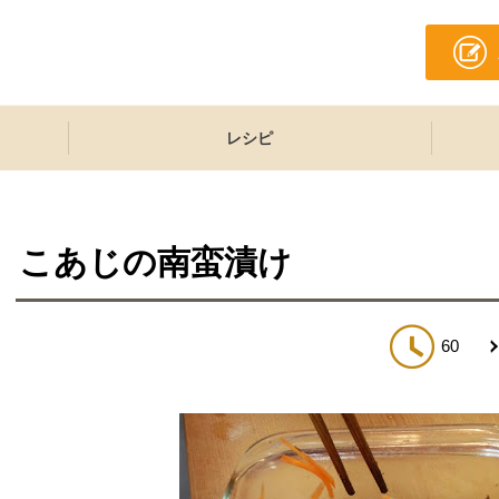
レシピ
こあじの南蛮漬け
60