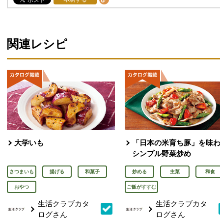
関連レシピ
大学いも
「日本の米育ち豚」を味
シンプル野菜炒め
さつまいも
揚げる
和菓子
炒める
主菜
和食
おやつ
ご飯がすすむ
生活クラブカタ
生活クラブカタ
ログさん
ログさん