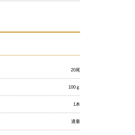
20尾
100ｇ
1本
適量