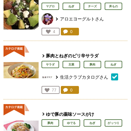
マグロ
ねぎ
チーズ
丼もの
アロエヨーグルトさん
コメント：
0
件。コメントを見る。
お気に入り登録：
4
人が登録
豚肉とねぎのピリ辛サラダ
サラダ
主菜
豚肉
ねぎ
生活クラブカタログさん
コメント：
0
件。コメントを見る。
お気に入り登録：
77
人が登録
ゆで豚の薬味ソースがけ
豚肉
ゆでる
ねぎ
がっつり