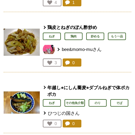
コメント：
1
件。コメントを見る。
お気に入り登録：
4
人が登録
鶏皮とねぎのぽん酢炒め
ねぎ
鶏肉
炒める
もう一品
bee&momo-muさん
コメント：
0
件。コメントを見る。
お気に入り登録：
3
人が登録
年越し⭐︎にしん蕎麦⭐︎ダブルねぎで体ポカ
ポカ
ねぎ
その他魚介類
のり
そば
ひつじの国さん
コメント：
0
件。コメントを見る。
お気に入り登録：
0
人が登録