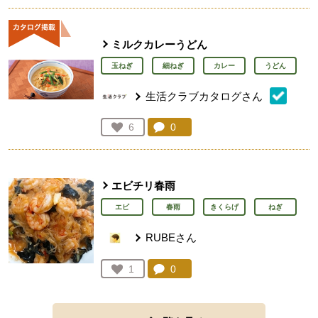
ミルクカレーうどん
玉ねぎ
細ねぎ
カレー
うどん
生活クラブカタログさん
コメント：
0
件。コメントを見る。
お気に入り登録：
6
人が登録
エビチリ春雨
エビ
春雨
きくらげ
ねぎ
RUBEさん
コメント：
0
件。コメントを見る。
お気に入り登録：
1
人が登録