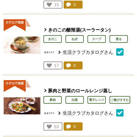
コメント：
0
件。コメントを見る。
お気に入り登録：
15
人が登録
きのこの酸辣湯(スーラータン)
きのこ
ねぎ
スープ
煮る
生活クラブカタログさん
コメント：
0
件。コメントを見る。
お気に入り登録：
17
人が登録
豚肉と野菜のロールレンジ蒸し
豚肉
白菜
電子レンジ
ご飯がすすむ
生活クラブカタログさん
コメント：
0
件。コメントを見る。
お気に入り登録：
53
人が登録