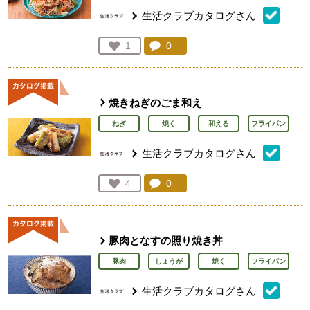
生活クラブカタログさん
コメント：
0
件。コメントを見る。
お気に入り登録：
1
人が登録
焼きねぎのごま和え
ねぎ
焼く
和える
フライパン
生活クラブカタログさん
コメント：
0
件。コメントを見る。
お気に入り登録：
4
人が登録
豚肉となすの照り焼き丼
豚肉
しょうが
焼く
フライパン
生活クラブカタログさん