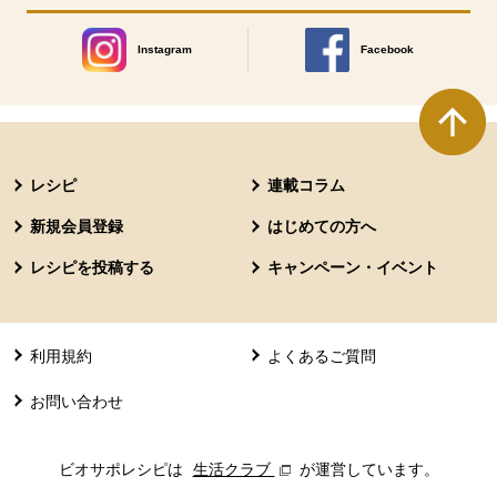
Instagram
Facebook
別のウィンドウで開きます。
別のウィンドウで開きます
本文ここまで。
ここから共通フッターメニューです。
レシピ
連載コラム
新規会員登録
はじめての方へ
レシピを投稿する
キャンペーン・イベント
利用規約
よくあるご質問
お問い合わせ
ビオサポレシピは
生活クラブ
別のウィンドウで開きます。
が運営しています。