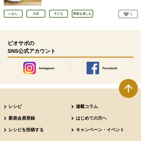
お気
5
人
いわし
大豆
子ども
季節を楽しむ
ビオサポの
SNS公式アカウント
Instagram
Facebook
別のウィンドウで開きます。
別のウィンドウで開きます
本文ここまで。
ここから共通フッターメニューです。
レシピ
連載コラム
新規会員登録
はじめての方へ
レシピを投稿する
キャンペーン・イベント