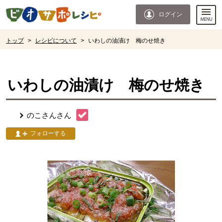
本文へジャンプする。
ページの先頭です。
ログイン
ここからサイト内共通メニューです。
サイト内共通メニューをスキップする
サイト内共通メニューここまで。
ここから現在位置です。
トップ
>
レシピについて
>
いわしの油漬け 梅のせ焼き
現在位置ここまで
いわしの油漬け 梅のせ焼き
のこさん
さん
フォローする