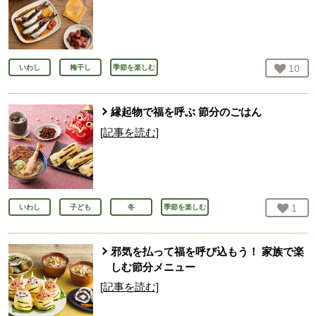
お気
10
人
いわし
梅干し
季節を楽しむ
縁起物で福を呼ぶ 節分のごはん
[記事を読む]
お気
1
人
いわし
子ども
冬
季節を楽しむ
邪気を払って福を呼び込もう！ 家族で楽
しむ節分メニュー
[記事を読む]