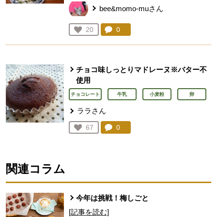
bee&momo-muさん
コメント：
0
件。コメントを見る。
お気に入り登録：
20
人が登録
チョコ味しっとりマドレーヌ※バター不
使用
チョコレート
牛乳
小麦粉
卵
ララさん
コメント：
0
件。コメントを見る。
お気に入り登録：
67
人が登録
関連コラム
今年は挑戦！梅しごと
[記事を読む]