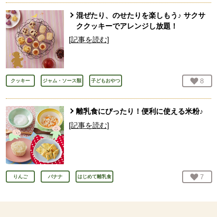
混ぜたり、のせたりを楽しもう♪ サクサ
ククッキーでアレンジし放題！
[記事を読む]
お気
8
人
クッキー
ジャム・ソース類
子どもおやつ
離乳食にぴったり！便利に使える米粉♪
[記事を読む]
お気
7
人
りんご
バナナ
はじめて離乳食