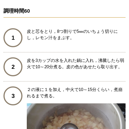
調理時間
60
皮と芯をとり，8つ割りで5㎜のいちょう切りに
1
し，レモン汁をまぶす。
皮を3カップの水を入れた鍋に入れ，沸騰したら弱
2
火で10～20分煮る。皮の色があせたら取り出す。
２の液に１を加え，中火で10～15分くらい，煮崩
3
れるまで煮る。