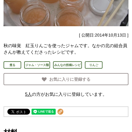
[ 公開日:
2014年10月13日
]
秋の味覚 紅玉りんごを使ったジャムです。なかの北の組合員
さんが教えてくださったレシピです。
煮る
ジャム・ソース類
みんなの投稿レシピ
りんご
お気に入りに登録する
5
人
の方がお気に入りに登録しています。