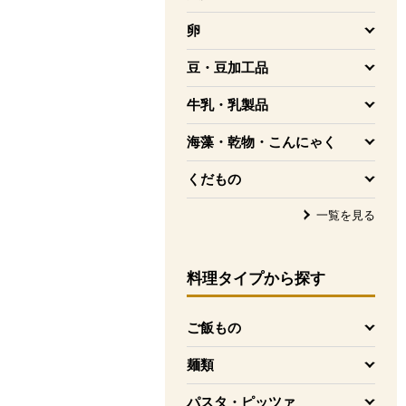
を開く
卵
を開く
豆・豆加工品
を開く
牛乳・乳製品
を開く
海藻・乾物・こんにゃく
を開く
くだもの
を開く
一覧を見る
料理タイプ
から探す
ご飯もの
を開く
麺類
を開く
パスタ・ピッツァ