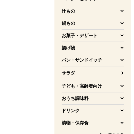
を開く
汁もの
を開く
鍋もの
を開く
お菓子・デザート
を開く
揚げ物
を開く
パン・サンドイッチ
を開く
サラダ
子ども・高齢者向け
を開く
おうち調味料
を開く
ドリンク
を開く
漬物・保存食
を開く