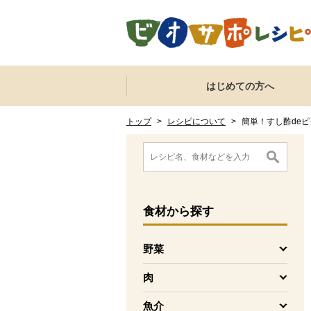
本文へジャンプする。
ページの先頭です。
ここからサイト内共通メニューです。
サイト内共通メニューをスキップする
はじめての方へ
サイト内共通メニューここまで。
ここから現在位置です。
現在位置ここまで
トップ
>
レシピについて
>
簡単！すし酢de
ここから消費材検索メニューです。
消費材検索メニューここまで。
ここから本文です。
食材
から探す
野菜
を開く
肉
を開く
魚介