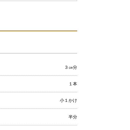
３㎝分
１本
小１かけ
半分