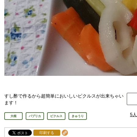
すし酢で作るから超簡単においしいピクルスが出来ちゃい
ます！
5
人
大根
パプリカ
ピクルス
きゅうり
印刷する