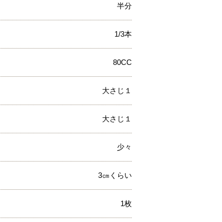
半分
1/3本
80CC
大さじ１
大さじ１
少々
3㎝くらい
1枚