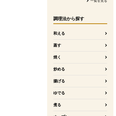
一覧を見る
調理法
から探す
和える
蒸す
焼く
炒める
揚げる
ゆでる
煮る