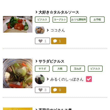
大好き☆タルタルソース
ピクルス
ヨーグルト
おうち調味料
お手軽
ココさん
コメント：
1
件。コメントを見る。
お気に入り登録：
1
人が登録
サラダピクルス
サラダ
大根
玉ねぎ
ピクルス
みるくのしっぽさん
コメント：
0
件。コメントを見る。
お気に入り登録：
3
人が登録