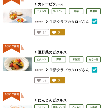
カレーピクルス
ピクルス
スパイシー
副菜
常備菜
生活クラブカタログさん
コメント：
0
件。コメントを見る。
お気に入り登録：
14
人が登録
夏野菜のピクルス
ピクルス
野菜
常備菜
もう一品
生活クラブカタログさん
コメント：
0
件。コメントを見る。
お気に入り登録：
82
人が登録
にんじんピクルス
にんじん
電子レンジ
ピクルス
お手軽