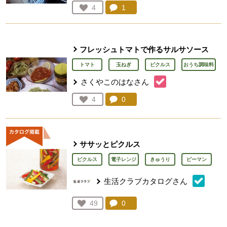
コメント：
1
件。コメントを見る。
お気に入り登録：
4
人が登録
フレッシュトマトで作るサルサソース
トマト
玉ねぎ
ピクルス
おうち調味料
さくやこのはなさん
コメント：
0
件。コメントを見る。
お気に入り登録：
4
人が登録
ササッとピクルス
ピクルス
電子レンジ
きゅうり
ピーマン
生活クラブカタログさん
コメント：
0
件。コメントを見る。
お気に入り登録：
49
人が登録