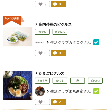
コメント：
0
件。コメントを見る。
お気に入り登録：
2
人が登録
庄内茶豆のピクルス
ゆでる
ピクルス
生活クラブカタログさん
コメント：
0
件。コメントを見る。
お気に入り登録：
3
人が登録
たまごピクルス
きゅうり
ゆでる
卵
ピクルス
生活クラブまち新宿さん
コメント：
2
件。コメントを見る。
お気に入り登録：
6
人が登録