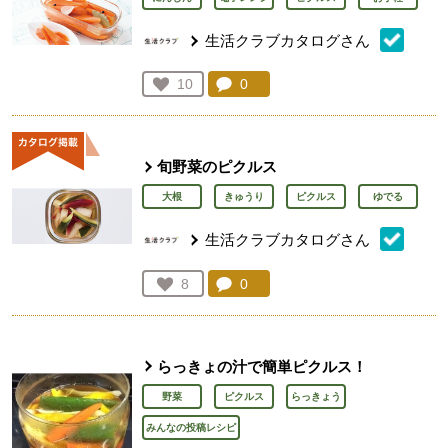
生活クラブカタログさん
コメント：
0
件。コメントを見る。
お気に入り登録：
10
人が登録
旬野菜のピクルス
大根
きゅうり
ピクルス
ゆでる
生活クラブカタログさん
コメント：
0
件。コメントを見る。
お気に入り登録：
8
人が登録
らっきょの汁で簡単ピクルス！
野菜
ピクルス
らっきょう
みんなの投稿レシピ