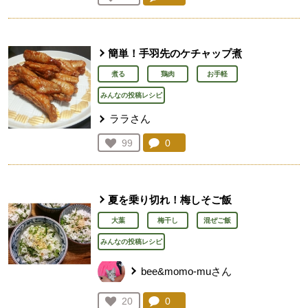
人が登録
簡単！手羽先のケチャップ煮
煮る
鶏肉
お手軽
みんなの投稿レシピ
ララさん
コメント：
0
件。コメントを見る。
お気に入り登録：
99
人が登録
夏を乗り切れ！梅しそご飯
大葉
梅干し
混ぜご飯
みんなの投稿レシピ
bee&momo-muさん
コメント：
0
件。コメントを見る。
お気に入り登録：
20