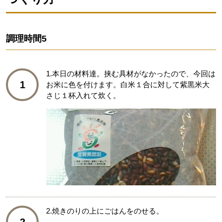
調理時間
5
1.本日の材料達。挟む具材がなかったので、今回は
1
お米に色を付けます。白米１合に対して紫黒米大
さじ１杯入れて炊く。
2.焼きのりの上にごはんをのせる。
2