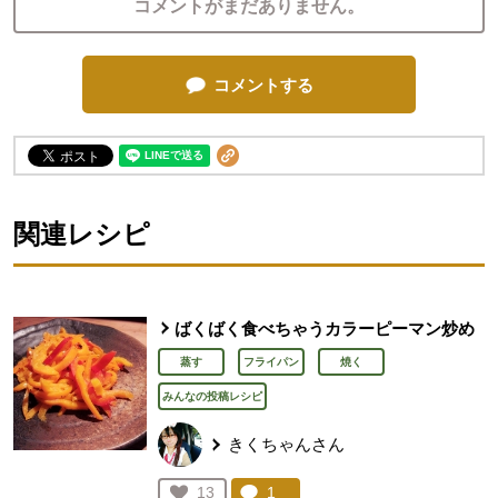
コメントがまだありません。
コメントする
関連レシピ
ばくばく食べちゃうカラーピーマン炒め
蒸す
フライパン
焼く
みんなの投稿レシピ
きくちゃんさん
コメント：
1
件。コメントを見る。
お気に入り登録：
13