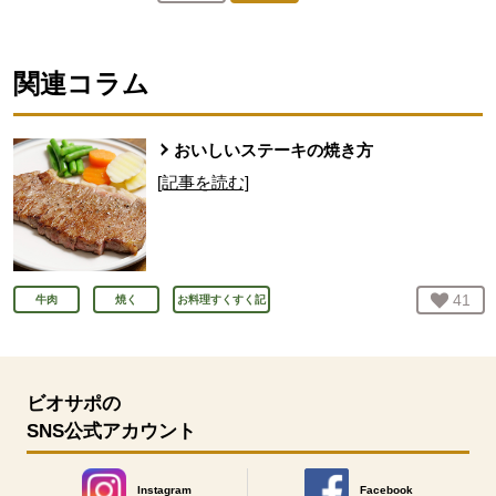
人が登録
関連コラム
おいしいステーキの焼き方
[記事を読む]
お気
41
人
牛肉
焼く
お料理すくすく記
ビオサポの
SNS公式アカウント
Instagram
Facebook