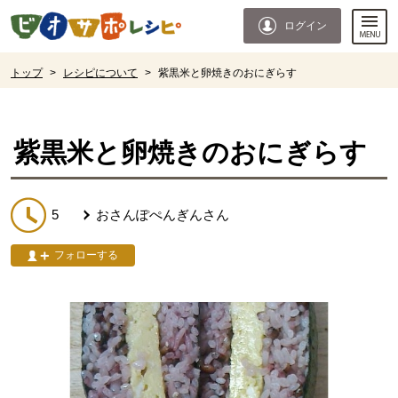
本文へジャンプする。
ページの先頭です。
ログイン
ここからサイト内共通メニューです。
サイト内共通メニューをスキップする
サイト内共通メニューここまで。
ここから現在位置です。
トップ
>
レシピについて
>
紫黒米と卵焼きのおにぎらす
現在位置ここまで
紫黒米と卵焼きのおにぎらす
5
おさんぽぺんぎん
さん
フォローする