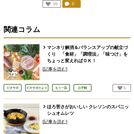
コメント：
0
件。コメントを見る。
お気に入り登録：
99
人が登録
関連コラム
マンネリ解消＆バランスアップの献立づ
くり 「食材」「調理法」「味つけ」を
ちょっと変えればＯＫ！
[記事を読む]
お気
5
人
ビオサポ
ビオサポだより
もう一品
お手軽
ほろ苦さがおいしい クレソンのスパニッ
シュオムレツ
[記事を読む]