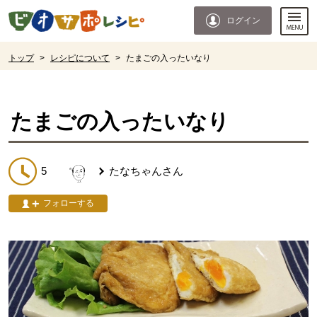
本文へジャンプする。
ページの先頭です。
ログイン
ここからサイト内共通メニューです。
サイト内共通メニューをスキップする
サイト内共通メニューここまで。
ここから現在位置です。
トップ
>
レシピについて
>
たまごの入ったいなり
現在位置ここまで
たまごの入ったいなり
5
たなちゃん
さん
フォローする