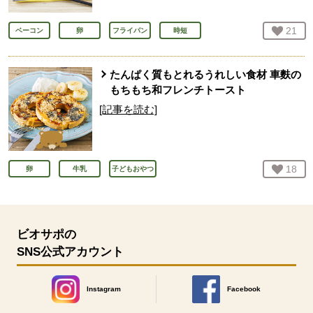
お気
21
人
ベーコン
卵
フライパン
時短
たんぱく質もとれるうれしい食材 車麩の
もちもち和フレンチトースト
[記事を読む]
お気
18
人
卵
牛乳
子どもおやつ
ビオサポの
SNS公式アカウント
Instagram
Facebook
別のウィンドウで開きます。
別のウィンドウで開きます