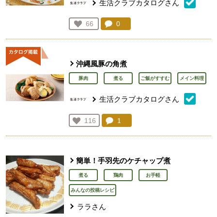
生活クラブカタログさん
コメント：
0
件。コメントを見る。
お気に入り登録：
66
人が登録
沖縄風豚の角煮
豚肉
煮る
ご飯がすすむ
メイン料理
生活クラブカタログさん
コメント：
1
件。コメントを見る。
お気に入り登録：
116
人が登録
簡単！手羽先のケチャップ煮
煮る
鶏肉
お手軽
みんなの投稿レシピ
ララさん