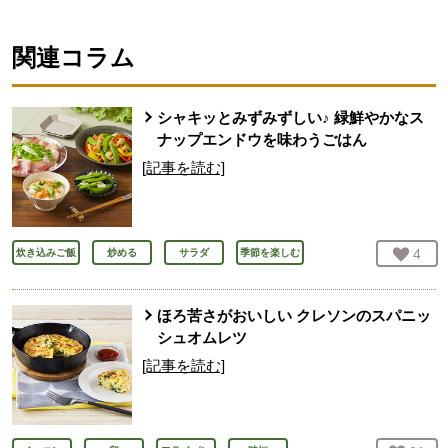
関連コラム
シャキッとみずみずしい♪ 緑鮮やかなス
ナップエンドウを味わうごはん
[記事を読む]
お気
4
人
炊き込みご飯
炒める
サラダ
季節を楽しむ
ほろ苦さがおいしい クレソンのスパニッ
シュオムレツ
[記事を読む]