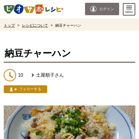
本文へジャンプする。
ページの先頭です。
ログイン
ここからサイト内共通メニューです。
サイト内共通メニューをスキップする
サイト内共通メニューここまで。
ここから現在位置です。
トップ
>
レシピについて
>
納豆チャーハン
現在位置ここまで
納豆チャーハン
10
土屋順子
さん
フォローする