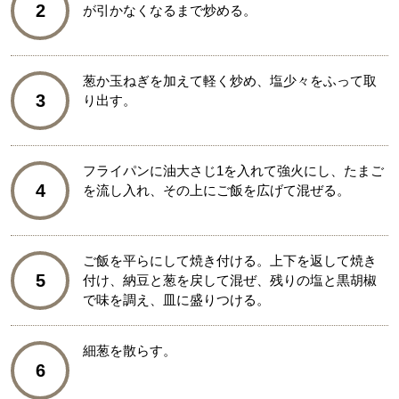
2
が引かなくなるまで炒める。
葱か玉ねぎを加えて軽く炒め、塩少々をふって取
3
り出す。
フライパンに油大さじ1を入れて強火にし、たまご
4
を流し入れ、その上にご飯を広げて混ぜる。
ご飯を平らにして焼き付ける。上下を返して焼き
5
付け、納豆と葱を戻して混ぜ、残りの塩と黒胡椒
で味を調え、皿に盛りつける。
細葱を散らす。
6