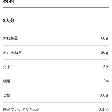
材料
2人分
大粒納豆
80ｇ
葱か玉ねぎ
20ｇ
たまご
2ケ
細葱
2本
ご飯
300ｇ
国産ブレンドなたね油
大1 ¹/₂