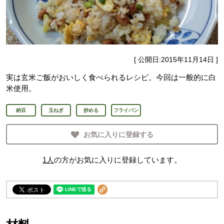
[ 公開日:
2015年11月14日
]
実は玄米ご飯がおいしく食べられるレシピ。今回は一般的に白
米使用。
納豆
玉ねぎ
炒める
フライパン
お気に入りに登録する
1
人
の方がお気に入りに登録しています。