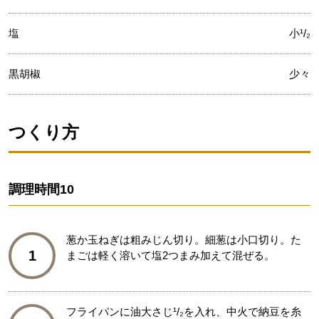
塩
小¹/₂
黒胡椒
少々
つくり方
調理時間
10
葱か玉ねぎは粗みじん切り。細葱は小口切り。た
1
まごは軽く溶いて塩2つまみ加えて混ぜる。
フライパンに油大さじ¹/₂を入れ、中火で納豆を糸