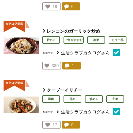
コメント：
0
件。コメントを見る。
お気に入り登録：
19
人が登録
レンコンのガーリック炒め
炒める
ご飯がすすむ
副菜
もう一品
生活クラブカタログさん
コメント：
1
件。コメントを見る。
お気に入り登録：
330
人が登録
クーブーイリチー
豚肉
昆布
炒める
主菜
生活クラブカタログさん
コメント：
0
件。コメントを見る。
お気に入り登録：
17
人が登録