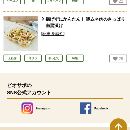
お気
21
人
ベーコン
卵
フライパン
時短
揚げずにかんたん！ 鶏ムネ肉のさっぱり
南蛮漬け
[記事を読む]
お気
29
人
玉ねぎ
オクラ
さっぱり
時短
ビオサポの
SNS公式アカウント
Instagram
Facebook
別のウィンドウで開きます。
別のウィンドウで開きます