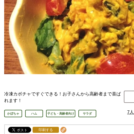
冷凍カボチャですぐできる！お子さんから高齢者まで喜ば
れます！
7
人
かぼちゃ
ハム
子ども・高齢者向け
サラダ
印刷する