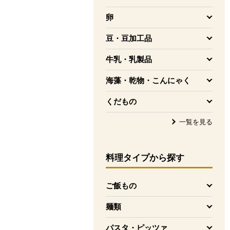
を開く
卵
を開く
豆・豆加工品
を開く
牛乳・乳製品
を開く
海藻・乾物・こんにゃく
を開く
くだもの
を開く
一覧を見る
料理タイプ
から探す
ご飯もの
を開く
麺類
を開く
パスタ・ピッツァ