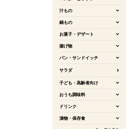
を開く
汁もの
を開く
鍋もの
を開く
お菓子・デザート
を開く
揚げ物
を開く
パン・サンドイッチ
を開く
サラダ
子ども・高齢者向け
を開く
おうち調味料
を開く
ドリンク
を開く
漬物・保存食
を開く