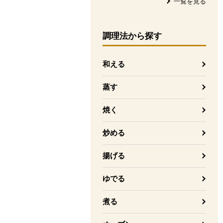
一覧を見る
調理法
から探す
和える
蒸す
焼く
炒める
揚げる
ゆでる
煮る