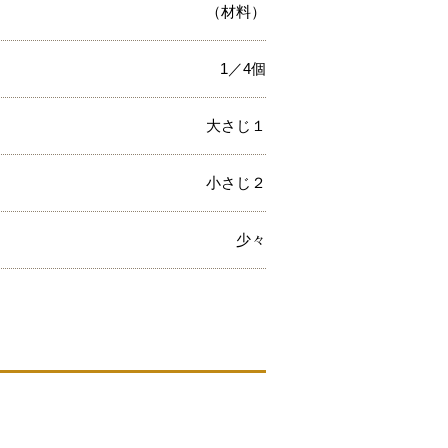
（材料）
1／4個
大さじ１
小さじ２
少々