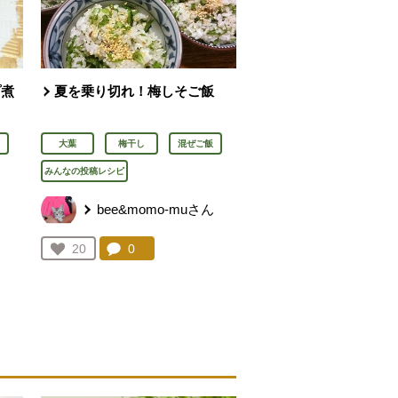
プ煮
夏を乗り切れ！梅しそご飯
大葉
梅干し
混ぜご飯
みんなの投稿レシピ
bee&momo-muさん
を見る。
コメント：
0
件。コメントを見る。
お気に入り登録：
20
人が登録