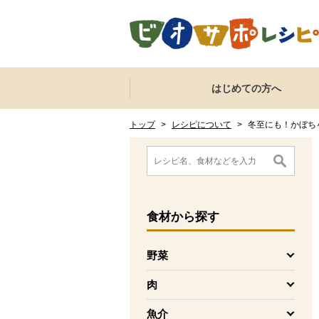
本文へジャンプする。
ページの先頭です。
ここからサイト内共通メニューです。
サイト内共通メニューをスキップする
はじめての方へ
サイト内共通メニューここまで。
ここから現在位置です。
現在位置ここまで
トップ
>
レシピについて
>
冬至にも！かぼち
ここから消費材検索メニューです。
消費材検索メニューここまで。
ここから本文です。
食材
から探す
野菜
を開く
肉
を開く
魚介