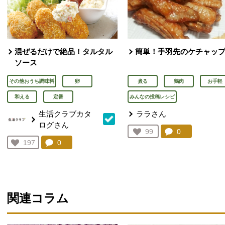
混ぜるだけで絶品！タルタル
簡単！手羽先のケチャッ
ソース
その他おうち調味料
卵
煮る
鶏肉
お手軽
和える
定番
みんなの投稿レシピ
生活クラブカタ
ララさん
ログさん
コメント：
0
件。コメント
お気に入り登録：
99
人が登録
コメント：
0
件。コメントを見る。
お気に入り登録：
197
人が登録
関連コラム