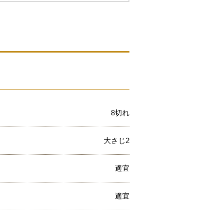
8切れ
大さじ2
適宜
適宜