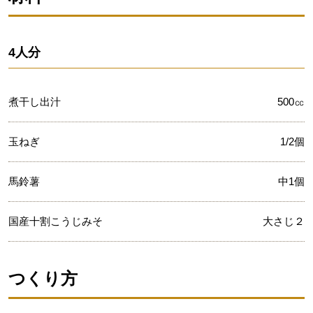
4人分
煮干し出汁
500㏄
玉ねぎ
1/2個
馬鈴薯
中1個
国産十割こうじみそ
大さじ２
つくり方