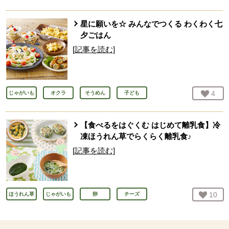
星に願いを☆ みんなでつくる わくわく七
夕ごはん
[記事を読む]
お気
4
人
じゃがいも
オクラ
そうめん
子ども
【食べるをはぐくむ はじめて離乳食】冷
凍ほうれん草でらくらく離乳食♪
[記事を読む]
お気
10
人
ほうれん草
じゃがいも
卵
チーズ