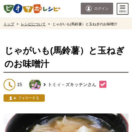
本文へジャンプする。
ページの先頭です。
ログイン
ここからサイト内共通メニューです。
サイト内共通メニューをスキップする
サイト内共通メニューここまで。
ここから現在位置です。
トップ
>
レシピについて
>
じゃがいも(馬鈴薯）と玉ねぎのお味噌汁
現在位置ここまで
じゃがいも(馬鈴薯）と玉ねぎ
のお味噌汁
15
トミィ－ズキッチン
さん
フォローする