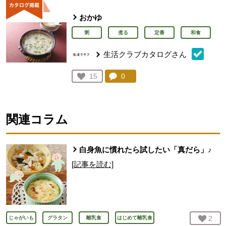
おかゆ
粥
煮る
定番
和食
生活クラブカタログさん
コメント：
0
件。コメントを見る。
お気に入り登録：
15
人が登録
関連コラム
白身魚に慣れたら試したい「真だら」♪
[記事を読む]
お気
2
人
じゃがいも
グラタン
離乳食
はじめて離乳食