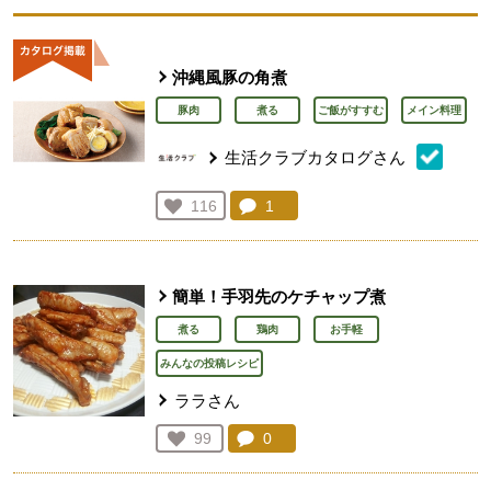
沖縄風豚の角煮
豚肉
煮る
ご飯がすすむ
メイン料理
生活クラブカタログさん
コメント：
1
件。コメントを見る。
お気に入り登録：
116
人が登録
簡単！手羽先のケチャップ煮
煮る
鶏肉
お手軽
みんなの投稿レシピ
ララさん
コメント：
0
件。コメントを見る。
お気に入り登録：
99
人が登録