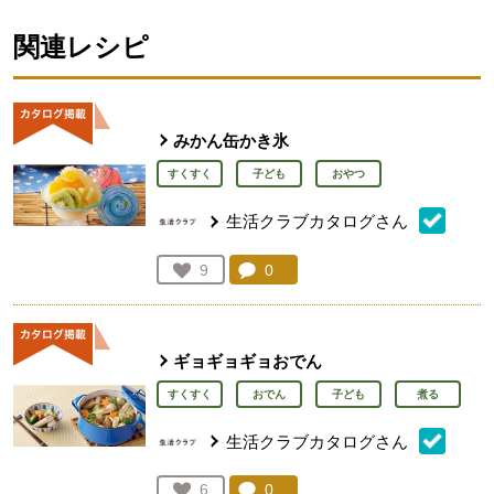
関連レシピ
みかん缶かき氷
すくすく
子ども
おやつ
生活クラブカタログさん
コメント：
0
件。コメントを見る。
お気に入り登録：
9
人が登録
ギョギョギョおでん
すくすく
おでん
子ども
煮る
生活クラブカタログさん
コメント：
0
件。コメントを見る。
お気に入り登録：
6