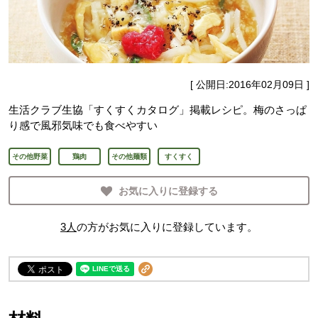
[ 公開日:
2016年02月09日
]
生活クラブ生協「すくすくカタログ」掲載レシピ。梅のさっぱ
り感で風邪気味でも食べやすい
その他野菜
鶏肉
その他麺類
すくすく
お気に入りに登録する
3
人
の方がお気に入りに登録しています。