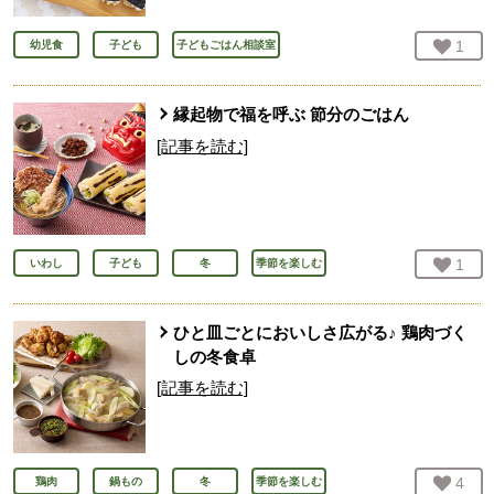
お気
1
人
幼児食
子ども
子どもごはん相談室
縁起物で福を呼ぶ 節分のごはん
[記事を読む]
お気
1
人
いわし
子ども
冬
季節を楽しむ
ひと皿ごとにおいしさ広がる♪ 鶏肉づく
しの冬食卓
[記事を読む]
お気
4
人
鶏肉
鍋もの
冬
季節を楽しむ