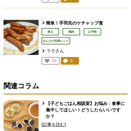
人が登録
簡単！手羽先のケチャップ煮
煮る
鶏肉
お手軽
みんなの投稿レシピ
ララさん
コメント：
0
件。コメントを見る。
お気に入り登録：
99
人が登録
関連コラム
【子どもごはん相談室】お悩み：食事に
集中してほしい！どうしたらいいです
か？
[記事を読む]