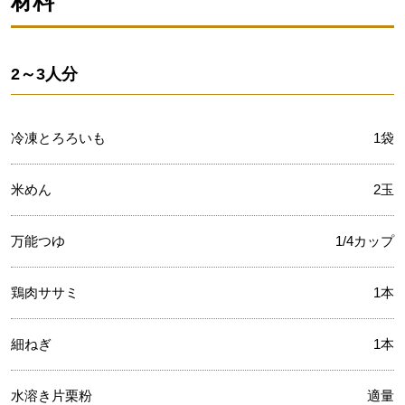
材料
2～3人分
冷凍とろろいも
1袋
米めん
2玉
万能つゆ
1/4カップ
鶏肉ササミ
1本
細ねぎ
1本
水溶き片栗粉
適量