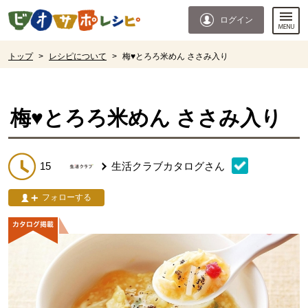
本文へジャンプする。
ページの先頭です。
ログイン
ここからサイト内共通メニューです。
サイト内共通メニューをスキップする
サイト内共通メニューここまで。
ここから現在位置です。
トップ
>
レシピについて
>
梅♥とろろ米めん ささみ入り
現在位置ここまで
梅♥とろろ米めん ささみ入り
15
生活クラブカタログ
さん
フォローする