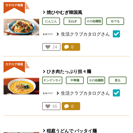
焼ひやむぎ韓国風
にんじん
玉ねぎ
その他麺類
ゆでる
生活クラブカタログさん
コメント：
0
件。コメントを見る。
お気に入り登録：
24
人が登録
ひき肉たっぷり担々麺
チンゲンサイ
中華麺
その他麺類
煮る
生活クラブカタログさん
コメント：
0
件。コメントを見る。
お気に入り登録：
65
人が登録
稲庭うどんで パッタイ麺