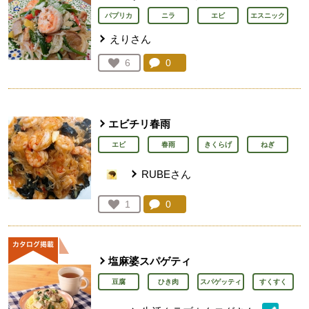
パプリカ
ニラ
エビ
エスニック
えりさん
コメント：
0
件。コメントを見る。
お気に入り登録：
6
人が登録
エビチリ春雨
エビ
春雨
きくらげ
ねぎ
RUBEさん
コメント：
0
件。コメントを見る。
お気に入り登録：
1
人が登録
塩麻婆スパゲティ
豆腐
ひき肉
スパゲッティ
すくすく