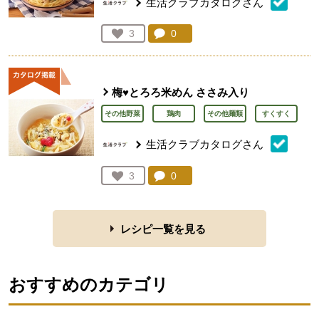
生活クラブカタログさん
コメント：
0
件。コメントを見る。
お気に入り登録：
3
人が登録
梅♥とろろ米めん ささみ入り
その他野菜
鶏肉
その他麺類
すくすく
生活クラブカタログさん
コメント：
0
件。コメントを見る。
お気に入り登録：
3
人が登録
レシピ一覧を見る
おすすめのカテゴリ