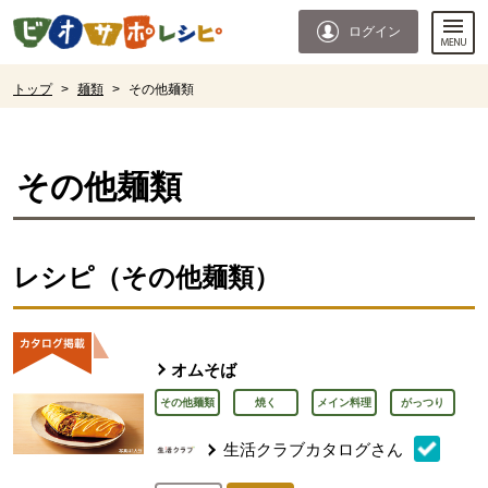
本文へジャンプする。
ページの先頭です。
ログイン
ここからサイト内共通メニューです。
サイト内共通メニューをスキップする
サイト内共通メニューここまで。
ここから現在位置です。
トップ
>
麺類
>
その他麺類
現在位置ここまで
その他麺類
レシピ（その他麺類）
オムそば
その他麺類
焼く
メイン料理
がっつり
生活クラブカタログさん