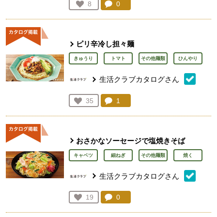
コメント：
0
件。コメントを見る。
お気に入り登録：
8
人が登録
ピリ辛冷し担々麺
きゅうり
トマト
その他麺類
ひんやり
生活クラブカタログさん
コメント：
1
件。コメントを見る。
お気に入り登録：
35
人が登録
おさかなソーセージで塩焼きそば
キャベツ
細ねぎ
その他麺類
焼く
生活クラブカタログさん
コメント：
0
件。コメントを見る。
お気に入り登録：
19
人が登録