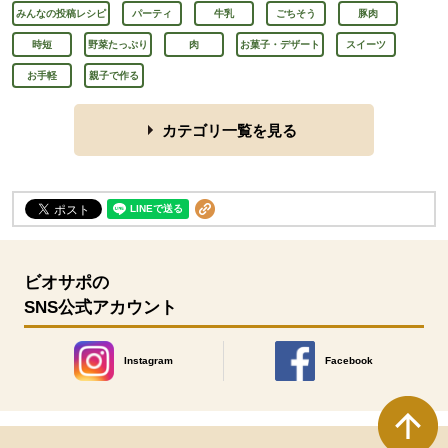
みんなの投稿レシピ
パーティ
牛乳
ごちそう
豚肉
時短
野菜たっぷり
肉
お菓子・デザート
スイーツ
お手軽
親子で作る
カテゴリ一覧を見る
ビオサポの
SNS公式アカウント
Instagram
Facebook
別のウィンドウで開きます。
別のウィンドウで開きます
本文ここまで。
ここから共通フッターメニューです。