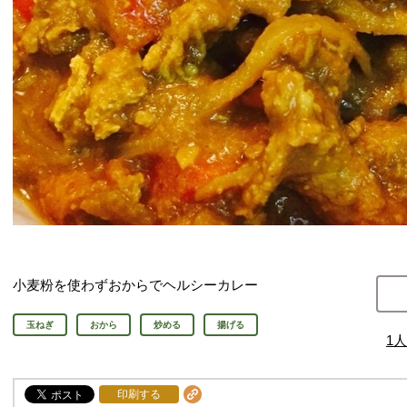
小麦粉を使わずおからでヘルシーカレー
玉ねぎ
おから
炒める
揚げる
1
人
印刷する