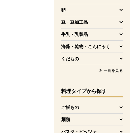
を開く
卵
を開く
豆・豆加工品
を開く
牛乳・乳製品
を開く
海藻・乾物・こんにゃく
を開く
くだもの
を開く
一覧を見る
料理タイプ
から探す
ご飯もの
を開く
麺類
を開く
パスタ・ピッツァ