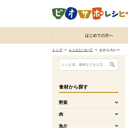
本文へジャンプする。
ページの先頭です。
ここからサイト内共通メニューです。
サイト内共通メニューをスキップする
はじめての方へ
サイト内共通メニューここまで。
ここから現在位置です。
現在位置ここまで
トップ
>
レシピについて
>
おからカレー
ここから消費材検索メニューです。
消費材検索メニューここまで。
ここから本文です。
食材
から探す
野菜
を開く
肉
を開く
魚介