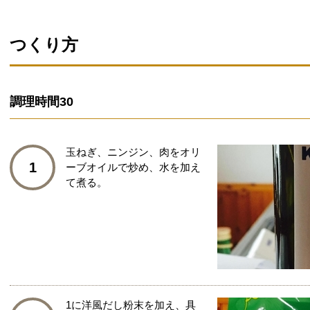
つくり方
調理時間
30
玉ねぎ、ニンジン、肉をオリ
1
ーブオイルで炒め、水を加え
て煮る。
1に洋風だし粉末を加え、具