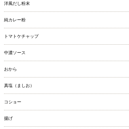
洋風だし粉末
純カレー粉
トマトケチャップ
中濃ソース
おから
真塩（ましお）
コショー
揚げ