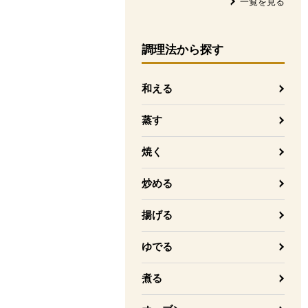
一覧を見る
調理法
から探す
和える
蒸す
焼く
炒める
揚げる
ゆでる
煮る