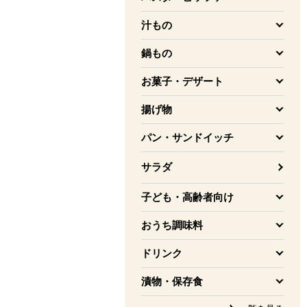
を開く
汁もの
を開く
鍋もの
を開く
お菓子・デザート
を開く
揚げ物
を開く
パン・サンドイッチ
を開く
サラダ
子ども・高齢者向け
を開く
おうち調味料
を開く
ドリンク
を開く
漬物・保存食
を開く