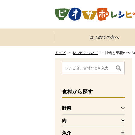
本文へジャンプする。
ページの先頭です。
ここからサイト内共通メニューです。
サイト内共通メニューをスキップする
はじめての方へ
サイト内共通メニューここまで。
ここから現在位置です。
現在位置ここまで
トップ
>
レシピについて
>
牡蠣と菜花のペペ
ここから消費材検索メニューです。
消費材検索メニューここまで。
ここから本文です。
食材
から探す
野菜
を開く
肉
を開く
魚介