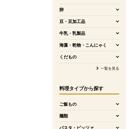
を開く
卵
を開く
豆・豆加工品
を開く
牛乳・乳製品
を開く
海藻・乾物・こんにゃく
を開く
くだもの
を開く
一覧を見る
料理タイプ
から探す
ご飯もの
を開く
麺類
を開く
パスタ・ピッツァ