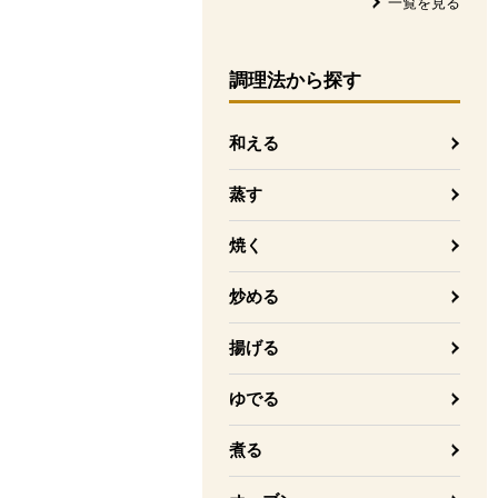
一覧を見る
調理法
から探す
和える
蒸す
焼く
炒める
揚げる
ゆでる
煮る