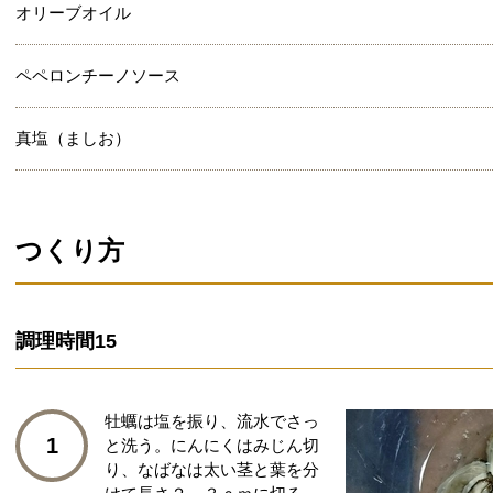
オリーブオイル
ペペロンチーノソース
真塩（ましお）
つくり方
調理時間
15
牡蠣は塩を振り、流水でさっ
1
と洗う。にんにくはみじん切
り、なばなは太い茎と葉を分