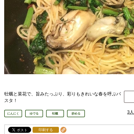
牡蠣と菜花で、旨みたっぷり、彩りもきれいな春を呼ぶパ
スタ！
3
人
にんにく
ゆでる
牡蠣
炒める
印刷する