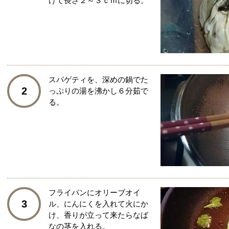
けて長さ２～３ｃｍに切る。
スパゲティを、深めの鍋でた
2
っぷりの湯を沸かし６分茹で
る。
フライパンにオリーブオイ
3
ル、にんにくを入れて火にか
け、香りが立って来たらなば
なの茎を入れる。