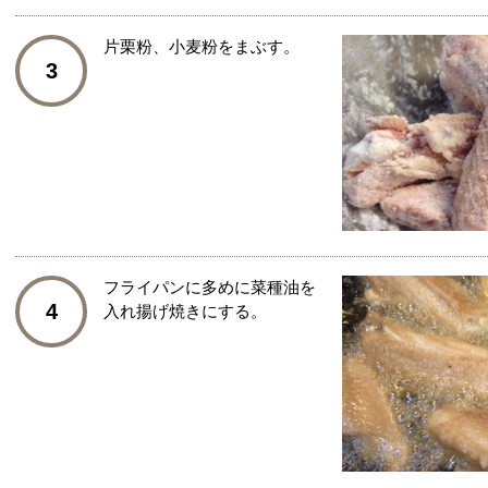
片栗粉、小麦粉をまぶす。
3
フライパンに多めに菜種油を
4
入れ揚げ焼きにする。