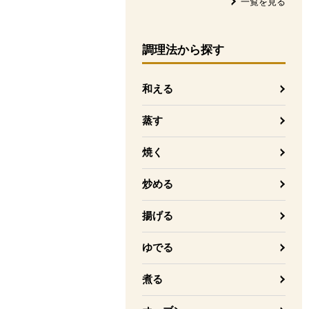
一覧を見る
調理法
から探す
和える
蒸す
焼く
炒める
揚げる
ゆでる
煮る