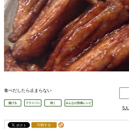
食べだしたら止まらない
揚げる
フライパン
焼く
みんなの投稿レシピ
5
人
印刷する