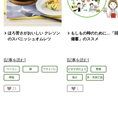
ほろ苦さがおいしい クレソン
もしもの時のために…「
のスパニッシュオムレツ
備蓄」のススメ
[記事を読む]
[記事を読む]
ベーコン
卵
フライパン
ビオサポだより
野菜
時短
魚介
豆・豆加工品
お気に入り登録：
21
人が登録
お気に入り登録：
1
人が登録