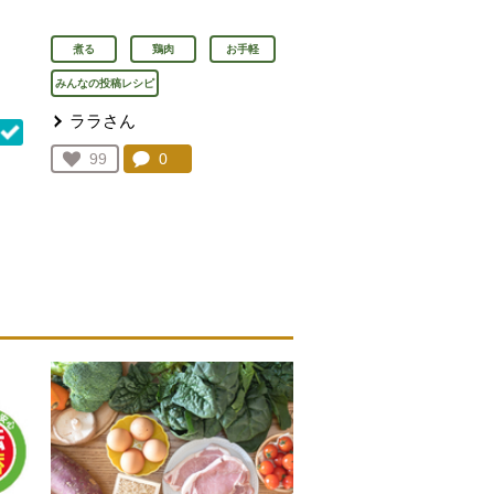
煮る
鶏肉
お手軽
みんなの投稿レシピ
ララさん
コメント：
0
件。コメントを見る。
お気に入り登録：
99
人が登録
を見る。