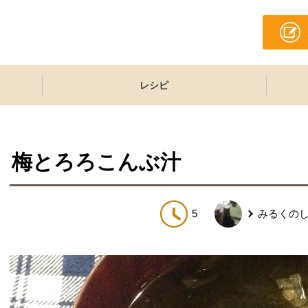
レシピ
梅とろろこんぶ汁
5
みるくの