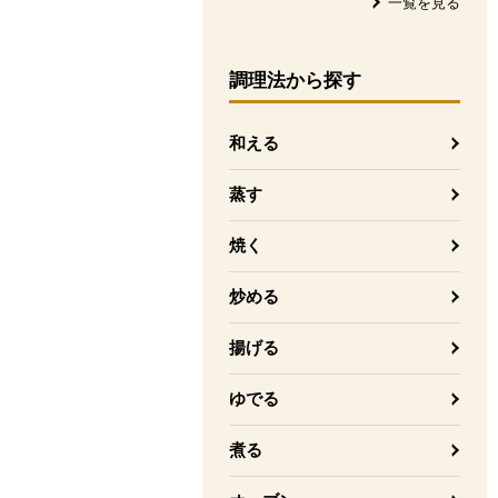
一覧を見る
調理法
から探す
和える
蒸す
焼く
炒める
揚げる
ゆでる
煮る