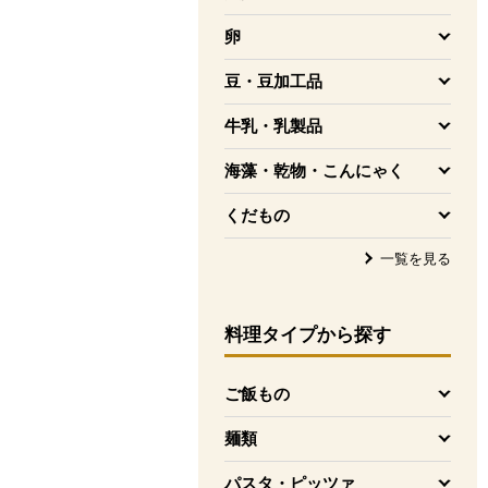
を開く
卵
を開く
豆・豆加工品
を開く
牛乳・乳製品
を開く
海藻・乾物・こんにゃく
を開く
くだもの
を開く
一覧を見る
料理タイプ
から探す
ご飯もの
を開く
麺類
を開く
パスタ・ピッツァ