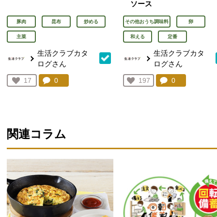
ソース
豚肉
昆布
炒める
その他おうち調味料
卵
主菜
和える
定番
生活クラブカタ
生活クラブカタ
ログさん
ログさん
コメント：
0
件。コメントを見る。
コメント：
0
件。コメント
お気に入り登録：
17
お気に入り登録：
197
人が登録
人が登録
関連コラム