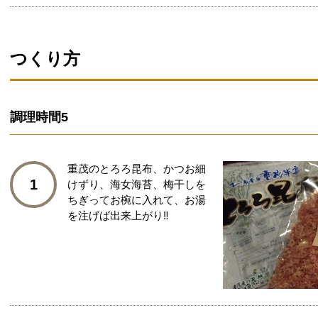
つくり方
調理時間
5
重茂のとろろ昆布、かつお細
1
けずり、海女海苔、梅干しを
ちぎってお椀に入れて、お湯
を注げば出来上がり‼︎