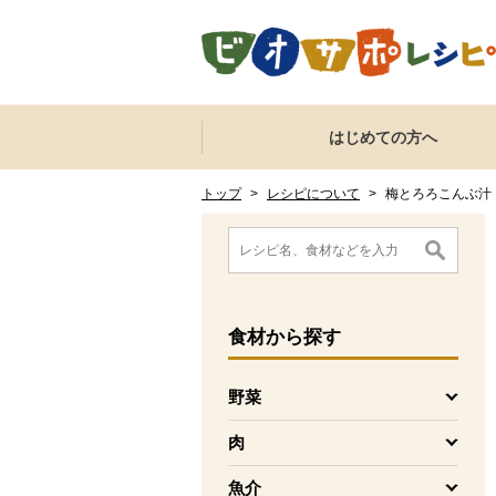
本文へジャンプする。
ページの先頭です。
ここからサイト内共通メニューです。
サイト内共通メニューをスキップする
はじめての方へ
サイト内共通メニューここまで。
ここから現在位置です。
現在位置ここまで
トップ
>
レシピについて
>
梅とろろこんぶ汁
ここから消費材検索メニューです。
消費材検索メニューここまで。
ここから本文です。
食材
から探す
野菜
を開く
肉
を開く
魚介