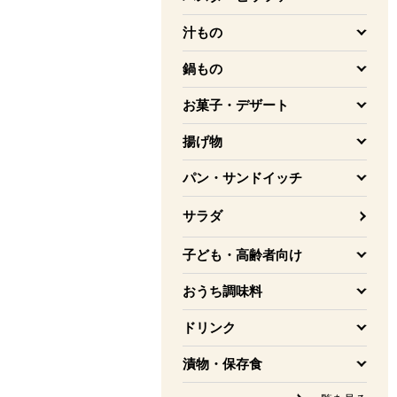
を開く
汁もの
を開く
鍋もの
を開く
お菓子・デザート
を開く
揚げ物
を開く
パン・サンドイッチ
を開く
サラダ
子ども・高齢者向け
を開く
おうち調味料
を開く
ドリンク
を開く
漬物・保存食
を開く