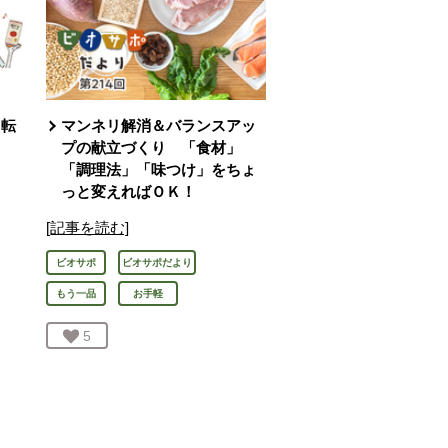
回転
マンネリ解消＆バランスアッ
プの献立づくり 「食材」
「調理法」「味つけ」をちょ
っと変えればＯＫ！
[記事を読む]
ビオサポ
ビオサポだより
もう一品
お手軽
お気に入り登録：
5
人が登録