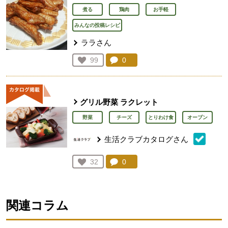
煮る
鶏肉
お手軽
みんなの投稿レシピ
ララさん
コメント：
0
件。コメントを見る。
お気に入り登録：
99
人が登録
グリル野菜 ラクレット
野菜
チーズ
とりわけ食
オーブン
生活クラブカタログさん
コメント：
0
件。コメントを見る。
お気に入り登録：
32
人が登録
関連コラム