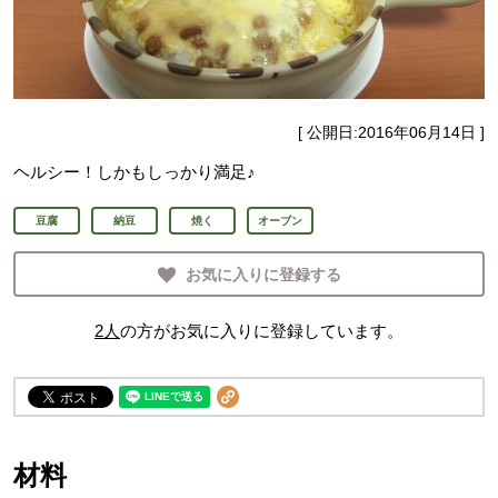
[ 公開日:
2016年06月14日
]
ヘルシー！しかもしっかり満足♪
豆腐
納豆
焼く
オーブン
お気に入りに登録する
2
人
の方がお気に入りに登録しています。
材料