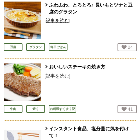
ふわふわ、とろとろ♪ 長いもとツナと豆
腐のグラタン
[記事を読む]
お気
24
人
豆腐
グラタン
毎日ごはん
おいしいステーキの焼き方
[記事を読む]
お気
41
人
牛肉
焼く
お料理すくすく記
インスタント食品、塩分量に気を付け
て！