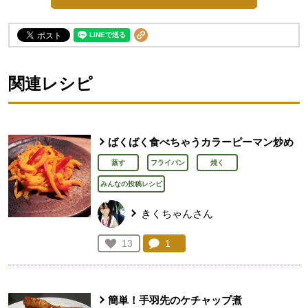
関連レシピ
ばくばく食べちゃうカラーピーマン炒め
蒸す
フライパン
焼く
みんなの投稿レシピ
きくちゃんさん
コメント：
1
件。コメントを見る。
お気に入り登録：
13
人が登録
簡単！手羽先のケチャップ煮