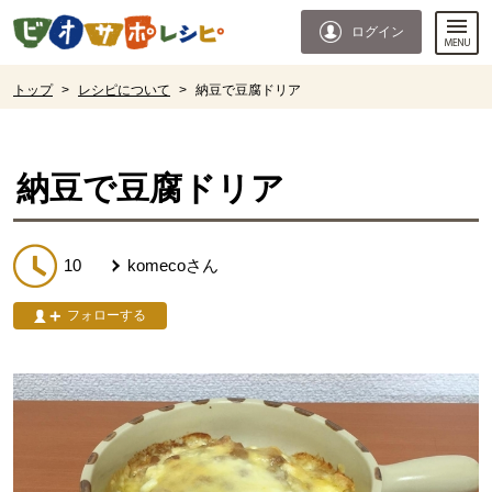
本文へジャンプする。
ページの先頭です。
ログイン
ここからサイト内共通メニューです。
サイト内共通メニューをスキップする
サイト内共通メニューここまで。
ここから現在位置です。
トップ
>
レシピについて
>
納豆で豆腐ドリア
現在位置ここまで
納豆で豆腐ドリア
10
komeco
さん
フォローする