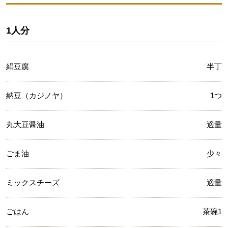
1人分
絹豆腐
半丁
納豆（カジノヤ）
1つ
丸大豆醤油
適量
ごま油
少々
ミックスチーズ
適量
ごはん
茶碗1