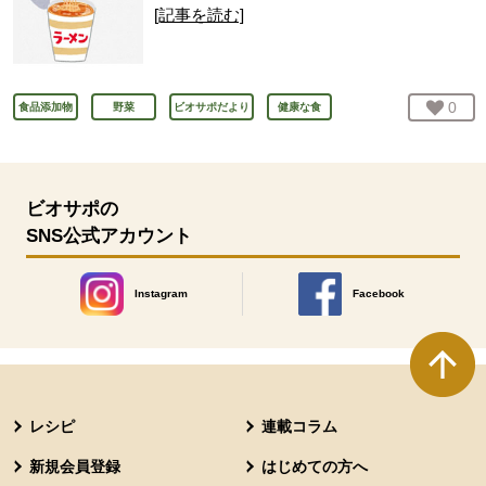
[記事を読む]
お気
0
人
食品添加物
野菜
ビオサポだより
健康な食
ビオサポの
SNS公式アカウント
Instagram
Facebook
別のウィンドウで開きます。
別のウィンドウで開きます
本文ここまで。
ここから共通フッターメニューです。
レシピ
連載コラム
新規会員登録
はじめての方へ