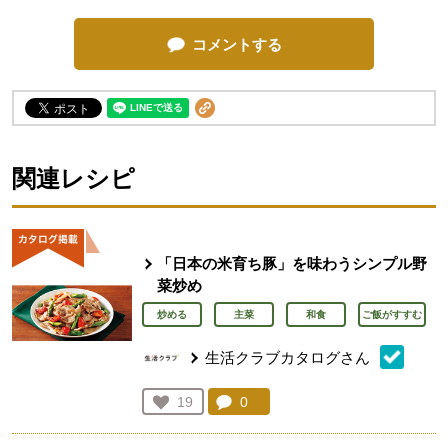
コメントする
関連レシピ
「日本の米育ち豚」を味わうシンプル野
菜炒め
炒める
主菜
和食
ご飯がすすむ
生活クラブカタログさん
コメント：
0
件。コメントを見る。
お気に入り登録：
19
人が登録