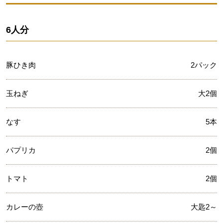
6人分
豚ひき肉
2パック
玉ねぎ
大2個
なす
5本
パプリカ
2個
トマト
2個
カレーの壺
大匙2～