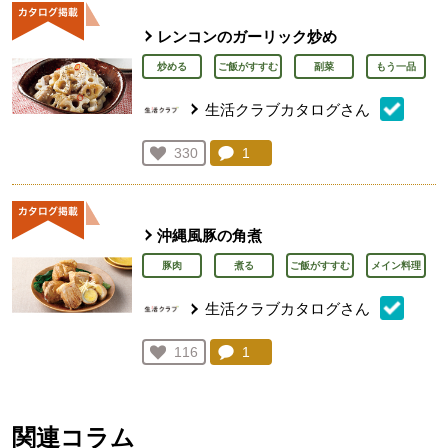
レンコンのガーリック炒め
炒める
ご飯がすすむ
副菜
もう一品
生活クラブカタログさん
コメント：
1
件。コメントを見る。
お気に入り登録：
330
人が登録
沖縄風豚の角煮
豚肉
煮る
ご飯がすすむ
メイン料理
生活クラブカタログさん
コメント：
1
件。コメントを見る。
お気に入り登録：
116
人が登録
関連コラム