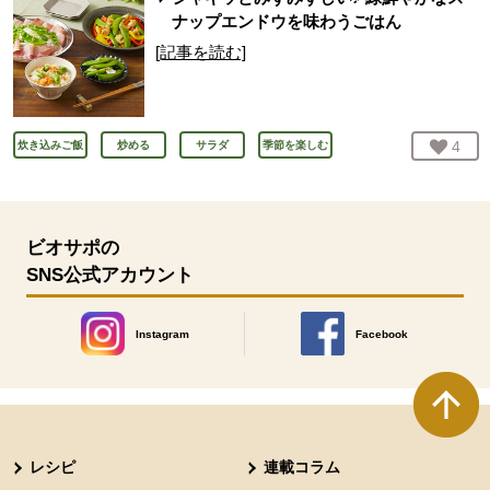
ナップエンドウを味わうごはん
[記事を読む]
お気
4
人
炊き込みご飯
炒める
サラダ
季節を楽しむ
ビオサポの
SNS公式アカウント
Instagram
Facebook
別のウィンドウで開きます。
別のウィンドウで開きます
本文ここまで。
ここから共通フッターメニューです。
レシピ
連載コラム