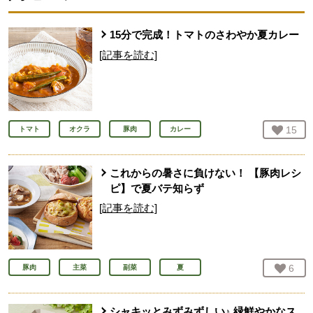
15分で完成！トマトのさわやか夏カレー
[記事を読む]
お気
15
人
トマト
オクラ
豚肉
カレー
これからの暑さに負けない！ 【豚肉レシ
ピ】で夏バテ知らず
[記事を読む]
お気
6
人
豚肉
主菜
副菜
夏
シャキッとみずみずしい♪ 緑鮮やかなス