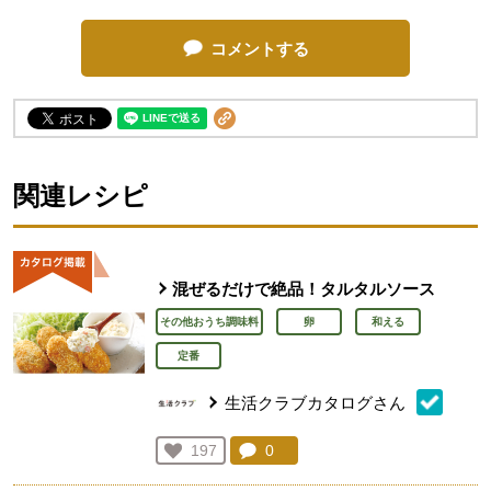
コメントする
関連レシピ
混ぜるだけで絶品！タルタルソース
その他おうち調味料
卵
和える
定番
生活クラブカタログさん
コメント：
0
件。コメントを見る。
お気に入り登録：
197
人が登録