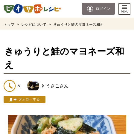
本文へジャンプする。
ページの先頭です。
ログイン
ここからサイト内共通メニューです。
サイト内共通メニューをスキップする
サイト内共通メニューここまで。
ここから現在位置です。
トップ
>
レシピについて
>
きゅうりと鮭のマヨネーズ和え
現在位置ここまで
きゅうりと鮭のマヨネーズ和
え
5
うさこ
さん
フォローする