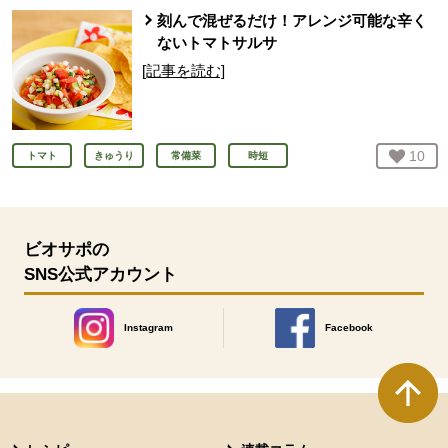
刻んで混ぜるだけ！アレンジ可能な辛く
ないトマトサルサ
[記事を読む]
お気
10
人
トマト
きゅうり
常備菜
時短
ビオサポの
SNS公式アカウント
Instagram
Facebook
別のウィンドウで開きます。
別のウィンドウで開きます
本文ここまで。
ここから共通フッターメニューです。