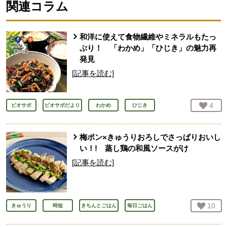
関連コラム
和洋に使えて食物繊維やミネラルもたっ
ぷり！ 「わかめ」「ひじき」の魅力再
発見
[記事を読む]
お気
4
人
ビオサポ
ビオサポだより
わかめ
ひじき
梅ポン×きゅうりおろしでさっぱりおいし
い！! 蒸し鶏の和風ソースがけ
[記事を読む]
お気
10
人
きゅうり
時短
きちんとごはん
毎日ごはん