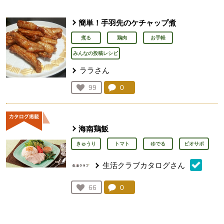
簡単！手羽先のケチャップ煮
煮る
鶏肉
お手軽
みんなの投稿レシピ
ララさん
コメント：
0
件。コメントを見る。
お気に入り登録：
99
人が登録
海南鶏飯
きゅうり
トマト
ゆでる
ビオサポ
生活クラブカタログさん
コメント：
0
件。コメントを見る。
お気に入り登録：
66
人が登録