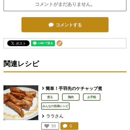
コメントがまだありません。
コメントする
関連レシピ
簡単！手羽先のケチャップ煮
煮る
鶏肉
お手軽
みんなの投稿レシピ
ララさん
コメント：
0
件。コメントを見る。
お気に入り登録：
99