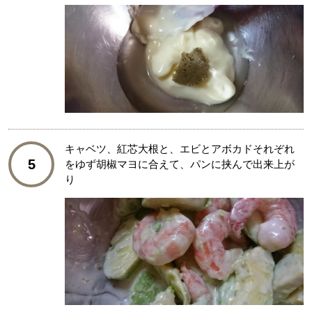
キャベツ、紅芯大根と、エビとアボカドそれぞれ
5
をゆず胡椒マヨに合えて、パンに挟んで出来上が
り