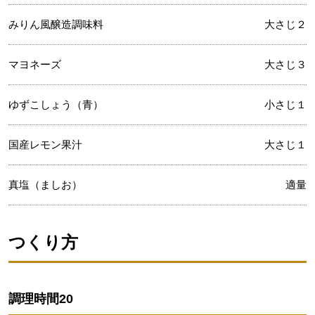
みりん風醸造調味料
大さじ２
マヨネーズ
大さじ３
ゆずこしょう（青）
小さじ１
国産レモン果汁
大さじ１
真塩（ましお）
適量
つくり方
調理時間
20