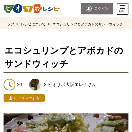
本文へジャンプする。
ページの先頭です。
ログイン
ここからサイト内共通メニューです。
サイト内共通メニューをスキップする
サイト内共通メニューここまで。
ここから現在位置です。
トップ
>
レシピについて
>
エコシュリンプとアボカドのサンドウィッチ
現在位置ここまで
エコシュリンプとアボカドの
サンドウィッチ
20
ビオサポ大阪エレナ
さん
フォローする