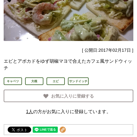
[ 公開日:
2017年02月17日
]
エビとアボカドをゆず胡椒マヨで合えたカフェ風サンドウィッ
チ
キャベツ
大根
エビ
サンドイッチ
お気に入りに登録する
1
人
の方がお気に入りに登録しています。