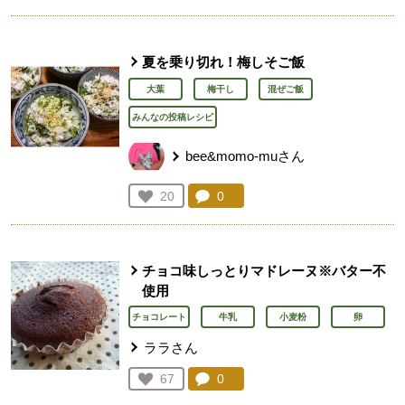
人が登録
夏を乗り切れ！梅しそご飯
大葉
梅干し
混ぜご飯
みんなの投稿レシピ
bee&momo-muさん
コメント：
0
件。コメントを見る。
お気に入り登録：
20
人が登録
チョコ味しっとりマドレーヌ※バター不
使用
チョコレート
牛乳
小麦粉
卵
ララさん
コメント：
0
件。コメントを見る。
お気に入り登録：
67
人が登録