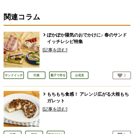
関連コラム
ぽかぽか陽気のおでかけに♪ 春のサンド
イッチレシピ特集
[記事を読む]
お気
3
人
サンドイッチ
行楽
親子で作る
お花見
もちもち食感！ アレンジ広がる大根もち
ガレット
[記事を読む]