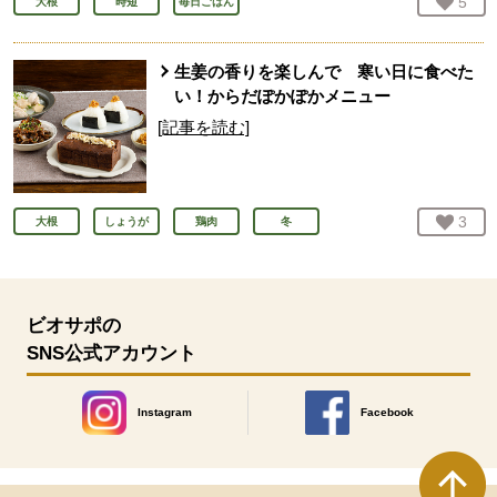
お気
5
人
大根
時短
毎日ごはん
生姜の香りを楽しんで 寒い日に食べた
い！からだぽかぽかメニュー
[記事を読む]
お気
3
人
大根
しょうが
鶏肉
冬
ビオサポの
SNS公式アカウント
Instagram
Facebook
別のウィンドウで開きます。
別のウィンドウで開きます
本文ここまで。
ここから共通フッターメニューです。