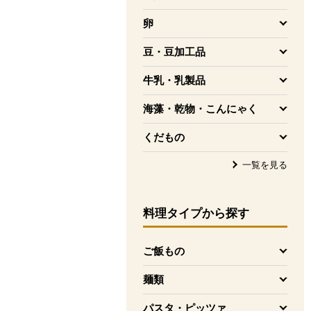
を開く
卵
を開く
豆・豆加工品
を開く
牛乳・乳製品
を開く
海藻・乾物・こんにゃく
を開く
くだもの
を開く
一覧を見る
料理タイプ
から探す
ご飯もの
を開く
麺類
を開く
パスタ・ピッツァ