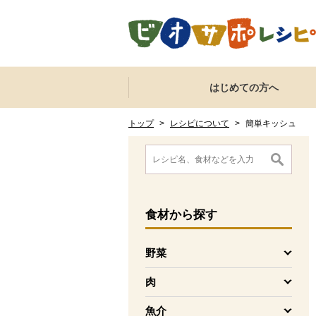
本文へジャンプする。
ページの先頭です。
ここからサイト内共通メニューです。
サイト内共通メニューをスキップする
はじめての方へ
サイト内共通メニューここまで。
ここから現在位置です。
現在位置ここまで
トップ
>
レシピについて
>
簡単キッシュ
ここから消費材検索メニューです。
消費材検索メニューここまで。
ここから本文です。
食材
から探す
野菜
を開く
肉
を開く
魚介