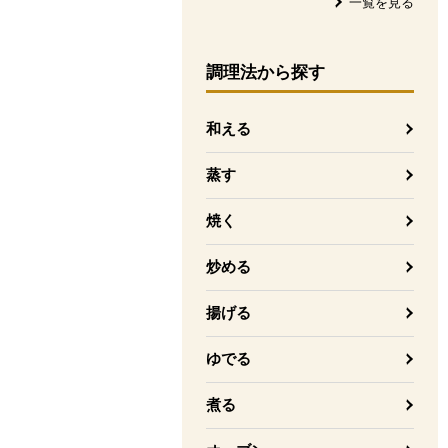
一覧を見る
調理法
から探す
和える
蒸す
焼く
炒める
揚げる
ゆでる
煮る