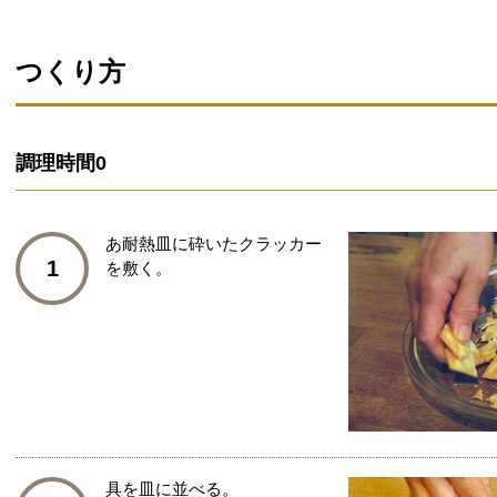
つくり方
調理時間
0
あ耐熱皿に砕いたクラッカー
1
を敷く。
具を皿に並べる。