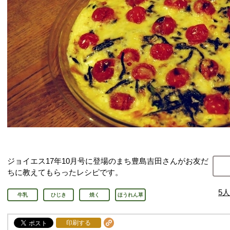
ジョイエス17年10月号に登場のまち豊島吉田さんがお友だ
ちに教えてもらったレシピです。
5
人
牛乳
ひじき
焼く
ほうれん草
印刷する