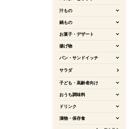
を開く
汁もの
を開く
鍋もの
を開く
お菓子・デザート
を開く
揚げ物
を開く
パン・サンドイッチ
を開く
サラダ
子ども・高齢者向け
を開く
おうち調味料
を開く
ドリンク
を開く
漬物・保存食
を開く