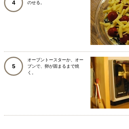
4
のせる。
オーブントースターか、オー
5
ブンで、卵が固まるまで焼
く。