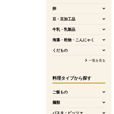
を開く
卵
を開く
豆・豆加工品
を開く
牛乳・乳製品
を開く
海藻・乾物・こんにゃく
を開く
くだもの
を開く
一覧を見る
料理タイプ
から探す
ご飯もの
を開く
麺類
を開く
パスタ・ピッツァ