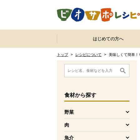
本文へジャンプする。
ページの先頭です。
ここからサイト内共通メニューです。
サイト内共通メニューをスキップする
はじめての方へ
サイト内共通メニューここまで。
ここから現在位置です。
現在位置ここまで
トップ
>
レシピについて
>
美味しくて簡単！
ここから消費材検索メニューです。
消費材検索メニューここまで。
ここから本文です。
食材
から探す
野菜
を開く
肉
を開く
魚介