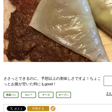
ささっとできるのに、予想以上の美味しさですよ！ちょこ
っとお腹が空いた時にもgood！
2
人
惣菜パン
カレー
チーズ
オーブン
印刷する