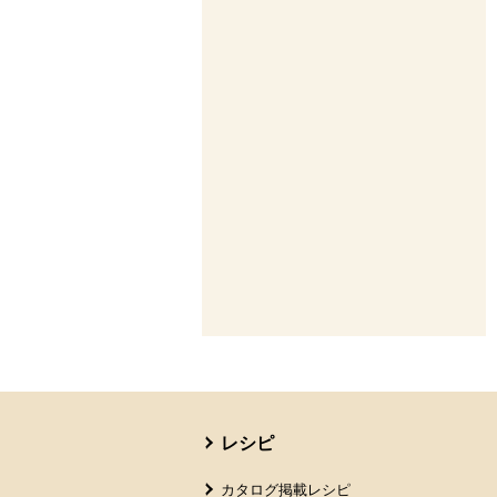
本文ここまで。
ここから共通フッターメニューです。
レシピ
カタログ掲載レシピ