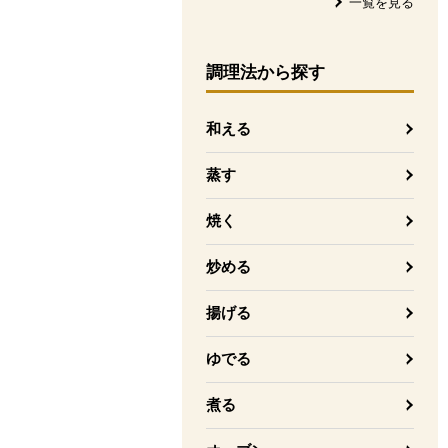
一覧を見る
調理法
から探す
和える
蒸す
焼く
炒める
揚げる
ゆでる
煮る