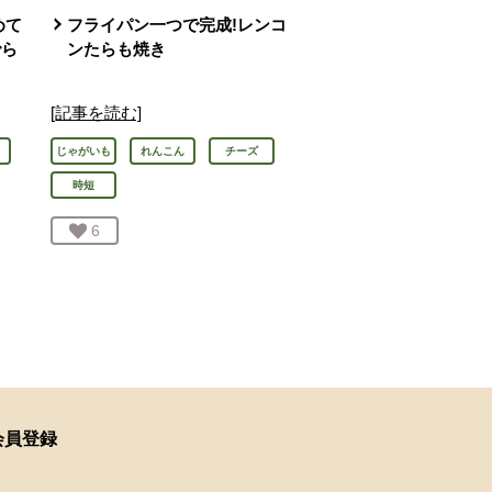
めて
フライパン一つで完成!レンコ
でら
ンたらも焼き
[記事を読む]
じゃがいも
れんこん
チーズ
時短
お気に入り登録：
6
人が登録
会員登録