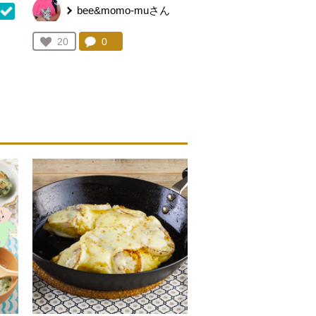
bee&momo-muさん
コメント：
0
件。コメントを見る。
お気に入り登録：
20
を見る。
人が登録