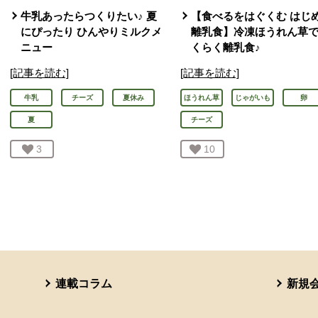
牛乳あったらつくりたい♪ 夏
【食べるをはぐくむ はじ
にぴったり ひんやりミルクメ
離乳食】冷凍ほうれん草
ニュー
くらく離乳食♪
[記事を読む]
[記事を読む]
牛乳
チーズ
夏休み
ほうれん草
じゃがいも
卵
夏
チーズ
お気に入り登録：
3
人が登録
お気に入り登録：
10
人が登録
連載コラム
新規