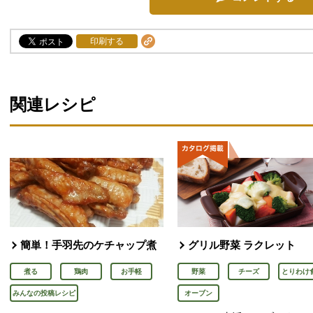
印刷する
関連レシピ
簡単！手羽先のケチャップ煮
グリル野菜 ラクレット
煮る
鶏肉
お手軽
野菜
チーズ
とりわけ
みんなの投稿レシピ
オーブン