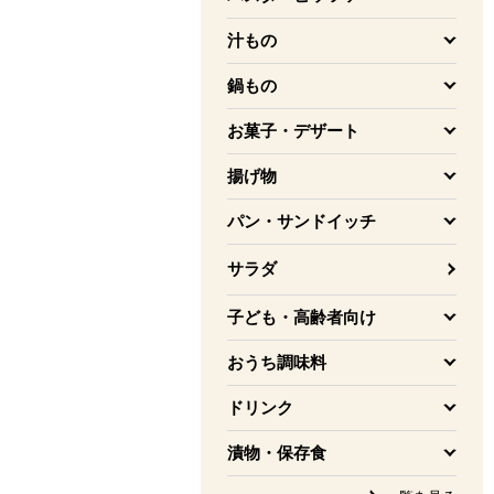
を開く
汁もの
を開く
鍋もの
を開く
お菓子・デザート
を開く
揚げ物
を開く
パン・サンドイッチ
を開く
サラダ
子ども・高齢者向け
を開く
おうち調味料
を開く
ドリンク
を開く
漬物・保存食
を開く