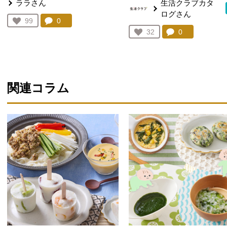
ララさん
生活クラブカタ
ログさん
コメント：
0
件。コメントを見る。
お気に入り登録：
99
人が登録
コメント：
0
件。コメント
お気に入り登録：
32
人が登録
関連コラム