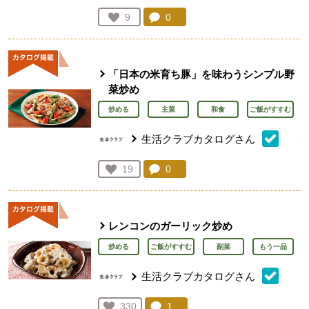
コメント：
0
件。コメントを見る。
お気に入り登録：
9
人が登録
「日本の米育ち豚」を味わうシンプル野
菜炒め
炒める
主菜
和食
ご飯がすすむ
生活クラブカタログさん
コメント：
0
件。コメントを見る。
お気に入り登録：
19
人が登録
レンコンのガーリック炒め
炒める
ご飯がすすむ
副菜
もう一品
生活クラブカタログさん
コメント：
1
件。コメントを見る。
お気に入り登録：
330