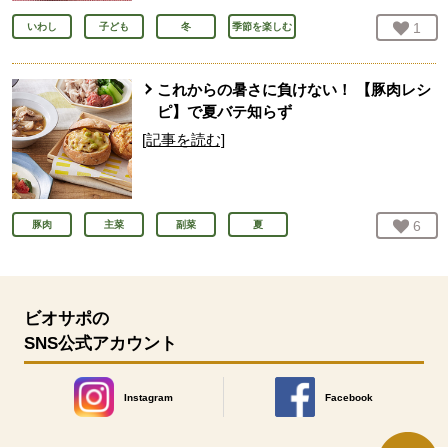
お気
1
人
いわし
子ども
冬
季節を楽しむ
これからの暑さに負けない！ 【豚肉レシ
ピ】で夏バテ知らず
[記事を読む]
お気
6
人
豚肉
主菜
副菜
夏
ビオサポの
SNS公式アカウント
Instagram
Facebook
別のウィンドウで開きます。
別のウィンドウで開きます