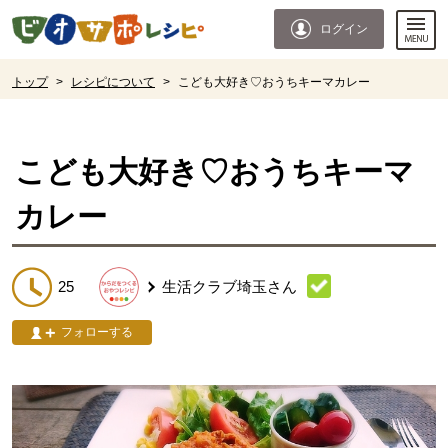
本文へジャンプする。
ページの先頭です。
ログイン
ここからサイト内共通メニューです。
サイト内共通メニューをスキップする
サイト内共通メニューここまで。
ここから現在位置です。
トップ
>
レシピについて
>
こども大好き♡おうちキーマカレー
現在位置ここまで
こども大好き♡おうちキーマ
カレー
25
生活クラブ埼玉
さん
フォローする