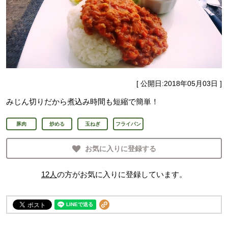
[ 公開日:
2018年05月03日
]
みじん切りだから煮込み時間も短縮で簡単！
豚肉
炒める
玉ねぎ
フライパン
お気に入りに登録する
12
人
の方がお気に入りに登録しています。