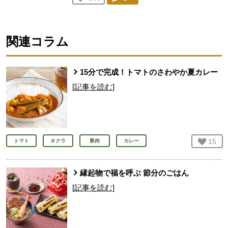
人が登録
関連コラム
15分で完成！トマトのさわやか夏カレー
[記事を読む]
お気
15
人
トマト
オクラ
豚肉
カレー
縁起物で福を呼ぶ 節分のごはん
[記事を読む]