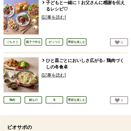
子どもと一緒に！お父さんに感謝を伝え
るレシピ♡
[記事を読む]
お気
0
人
ごちそう
親子で作る
がっつり
季節を楽しむ
ひと皿ごとにおいしさ広がる♪ 鶏肉づく
しの冬食卓
[記事を読む]
お気
4
人
鶏肉
鍋もの
冬
季節を楽しむ
ビオサポの