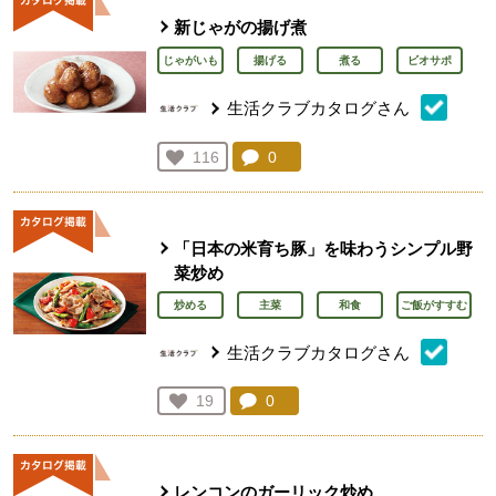
新じゃがの揚げ煮
じゃがいも
揚げる
煮る
ビオサポ
生活クラブカタログさん
コメント：
0
件。コメントを見る。
お気に入り登録：
116
人が登録
「日本の米育ち豚」を味わうシンプル野
菜炒め
炒める
主菜
和食
ご飯がすすむ
生活クラブカタログさん
コメント：
0
件。コメントを見る。
お気に入り登録：
19
人が登録
レンコンのガーリック炒め