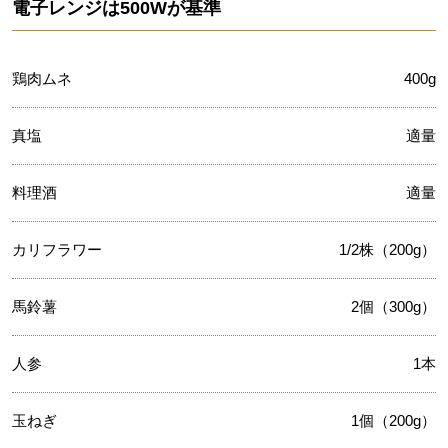
電子レンジは500Wが基準
鶏肉ムネ
400g
真塩
適量
料理酒
適量
カリフラワー
1/2株（200g）
馬鈴薯
2個（300g）
人参
1本
玉ねぎ
1個（200g）