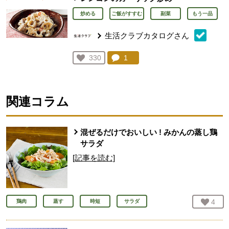
炒める
ご飯がすすむ
副菜
もう一品
生活クラブカタログさん
コメント：
1
件。コメントを見る。
お気に入り登録：
330
人が登録
関連コラム
混ぜるだけでおいしい ! みかんの蒸し鶏
サラダ
[記事を読む]
お気
4
人
鶏肉
蒸す
時短
サラダ