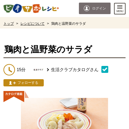
本文へジャンプする。
ページの先頭です。
ログイン
ここからサイト内共通メニューです。
サイト内共通メニューをスキップする
サイト内共通メニューここまで。
ここから現在位置です。
トップ
>
レシピについて
>
鶏肉と温野菜のサラダ
現在位置ここまで
鶏肉と温野菜のサラダ
15分
生活クラブカタログ
さん
フォローする