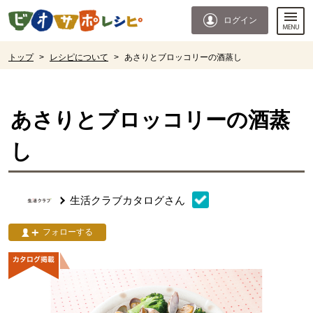
本文へジャンプする。
ページの先頭です。
ログイン
ここからサイト内共通メニューです。
サイト内共通メニューをスキップする
サイト内共通メニューここまで。
ここから現在位置です。
トップ
>
レシピについて
>
あさりとブロッコリーの酒蒸し
現在位置ここまで
あさりとブロッコリーの酒蒸
し
生活クラブカタログ
さん
フォローする