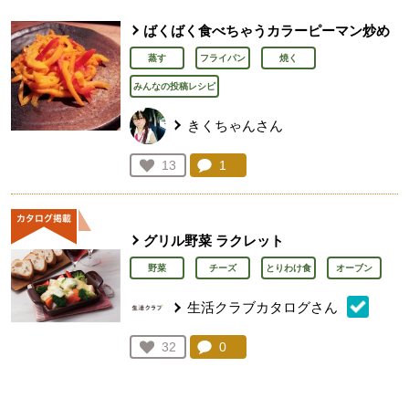
ばくばく食べちゃうカラーピーマン炒め
蒸す
フライパン
焼く
みんなの投稿レシピ
きくちゃんさん
コメント：
1
件。コメントを見る。
お気に入り登録：
13
人が登録
グリル野菜 ラクレット
野菜
チーズ
とりわけ食
オーブン
生活クラブカタログさん
コメント：
0
件。コメントを見る。
お気に入り登録：
32
人が登録