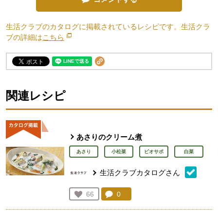
生活クラブのカタログに掲載されているレシピです。生活クラ
ブの詳細は
こちら
別のウィンドウで開きます。
関連レシピ
あさりのクリーム煮
あさり
小松菜
ビオサポ
白菜
生活クラブカタログさん
コメント：
0
件。コメントを見る。
お気に入り登録：
66
人が登録