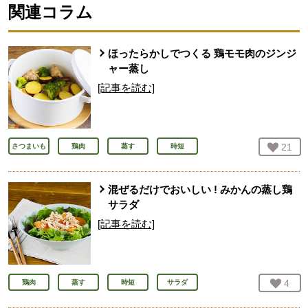
関連コラム
ほったらかしでつくる 鶏モモ肉のジンジ
ャー蒸し
[記事を読む]
お気
21
人
さつまいも
鶏肉
蒸す
時短
混ぜるだけでおいしい ! みかんの蒸し鶏
サラダ
[記事を読む]
お気
4
人
鶏肉
蒸す
時短
サラダ