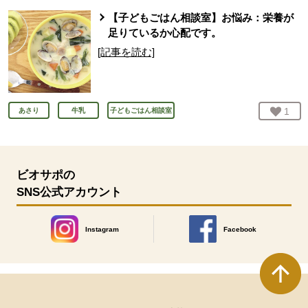
【子どもごはん相談室】お悩み：栄養が
足りているか心配です。
[記事を読む]
お気
1
人
あさり
牛乳
子どもごはん相談室
ビオサポの
SNS公式アカウント
Instagram
Facebook
別のウィンドウで開きます。
別のウィンドウで開きます
本文ここまで。
ここから共通フッターメニューです。