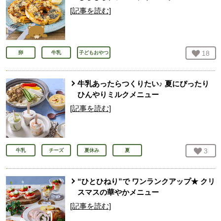
[記事を読む]
お気
18
人
卵
牛乳
子どもおやつ
牛乳あったらつくりたい♪ 夏にぴったり
ひんやりミルクメニュー
[記事を読む]
お気
3
人
牛乳
チーズ
夏休み
夏
“ひとひねり”で ワンランクアップ★ クリ
スマスの華やかメニュー
[記事を読む]