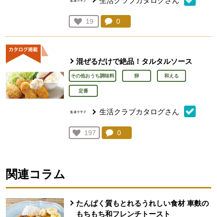
生活クラブカタログさん
コメント：
0
件。コメントを見る。
お気に入り登録：
19
人が登録
混ぜるだけで絶品！タルタルソース
その他おうち調味料
卵
和える
定番
生活クラブカタログさん
コメント：
0
件。コメントを見る。
お気に入り登録：
197
人が登録
関連コラム
たんぱく質もとれるうれしい食材 車麩の
もちもち和フレンチトースト