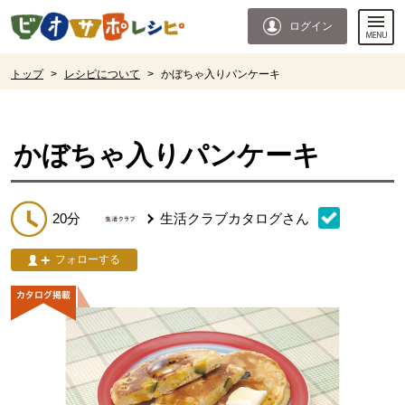
本文へジャンプする。
ページの先頭です。
ログイン
ここからサイト内共通メニューです。
サイト内共通メニューをスキップする
サイト内共通メニューここまで。
ここから現在位置です。
トップ
>
レシピについて
>
かぼちゃ入りパンケーキ
現在位置ここまで
かぼちゃ入りパンケーキ
20分
生活クラブカタログ
さん
フォローする