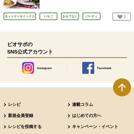
お気
9
人
ホットケーキミックス
いちご
おもてなし
パーティ
ビオサポの
SNS公式アカウント
Instagram
Facebook
別のウィンドウで開きます。
別のウィンドウで開きます
本文ここまで。
ここから共通フッターメニューです。
レシピ
連載コラム
新規会員登録
はじめての方へ
レシピを投稿する
キャンペーン・イベント