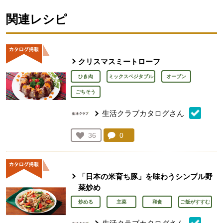
関連レシピ
クリスマスミートローフ
ひき肉
ミックスベジタブル
オーブン
ごちそう
生活クラブカタログさん
コメント：
0
件。コメントを見る。
お気に入り登録：
36
人が登録
「日本の米育ち豚」を味わうシンプル野
菜炒め
炒める
主菜
和食
ご飯がすすむ