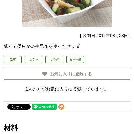
[ 公開日:
2014年06月23日
]
薄くて柔らかい生昆布を使ったサラダ
昆布
ちくわ
サラダ
もう一品
お気に入りに登録する
1
人
の方がお気に入りに登録しています。
材料