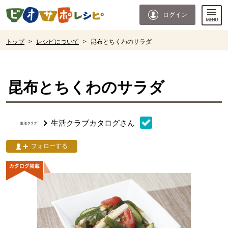
本文へジャンプする。
ページの先頭です。
ログイン
ここからサイト内共通メニューです。
サイト内共通メニューをスキップする
サイト内共通メニューここまで。
ここから現在位置です。
トップ
>
レシピについて
>
昆布とちくわのサラダ
現在位置ここまで
昆布とちくわのサラダ
生活クラブカタログ
さん
フォローする