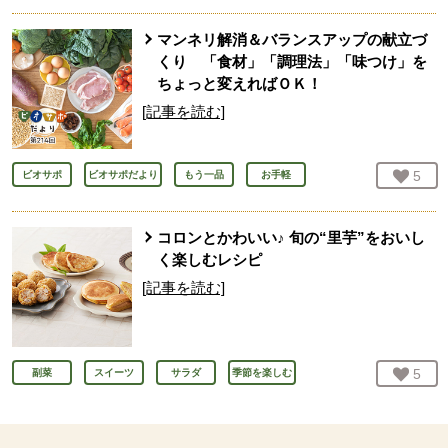
マンネリ解消＆バランスアップの献立づ
くり 「食材」「調理法」「味つけ」を
ちょっと変えればＯＫ！
[記事を読む]
お気
5
人
ビオサポ
ビオサポだより
もう一品
お手軽
コロンとかわいい♪ 旬の“里芋”をおいし
く楽しむレシピ
[記事を読む]
お気
5
人
副菜
スイーツ
サラダ
季節を楽しむ