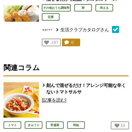
その他おうち調味料
卵
和える
定番
生活クラブカタログさん
コメント：
0
件。コメントを見る。
お気に入り登録：
197
人が登録
関連コラム
刻んで混ぜるだけ！アレンジ可能な辛く
ないトマトサルサ
[記事を読む]
お気
10
人
トマト
きゅうり
常備菜
時短