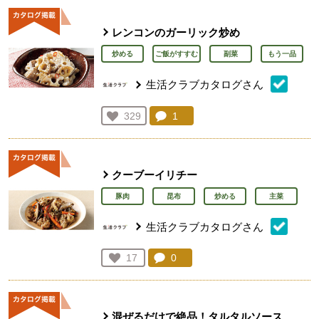
レンコンのガーリック炒め
炒める
ご飯がすすむ
副菜
もう一品
生活クラブカタログさん
コメント：
1
件。コメントを見る。
お気に入り登録：
329
人が登録
クーブーイリチー
豚肉
昆布
炒める
主菜
生活クラブカタログさん
コメント：
0
件。コメントを見る。
お気に入り登録：
17
人が登録
混ぜるだけで絶品！タルタルソース