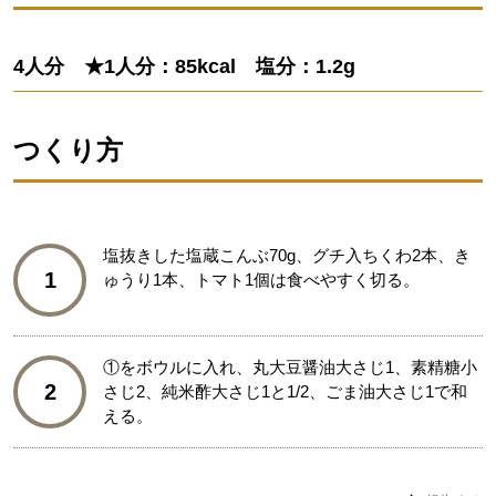
4人分 ★1人分：85kcal 塩分：1.2g
つくり方
塩抜きした塩蔵こんぶ70g、グチ入ちくわ2本、き
1
ゅうり1本、トマト1個は食べやすく切る。
①をボウルに入れ、丸大豆醤油大さじ1、素精糖小
2
さじ2、純米酢大さじ1と1/2、ごま油大さじ1で和
える。