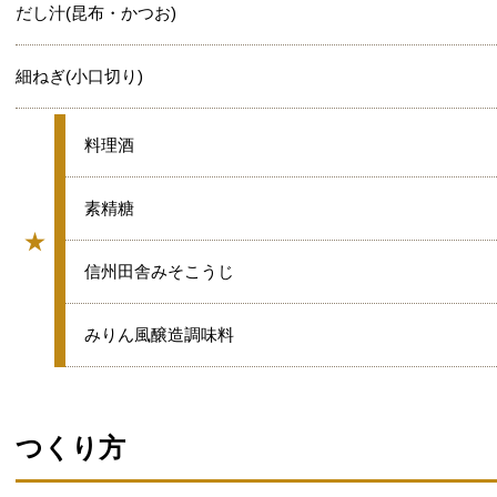
だし汁(昆布・かつお)
細ねぎ(小口切り)
★
料理酒
★
素精糖
★
グループ
★
信州田舎みそこうじ
★
みりん風醸造調味料
つくり方