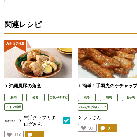
関連レシピ
沖縄風豚の角煮
簡単！手羽先のケチャッ
豚肉
煮る
ご飯がすすむ
煮る
鶏肉
お手軽
メイン料理
みんなの投稿レシピ
生活クラブカタ
ララさん
ログさん
コメント：
0
件。コメント
お気に入り登録：
99
人が登録
コメント：
1
件。コメントを見る。
お気に入り登録：
116