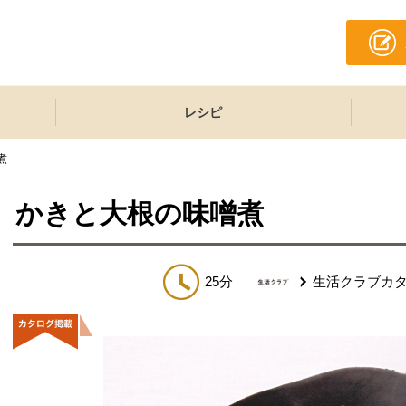
レシピ
煮
かきと大根の味噌煮
25分
生活クラブカ