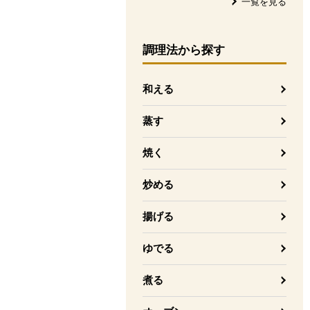
一覧を見る
調理法
から探す
和える
蒸す
焼く
炒める
揚げる
ゆでる
煮る