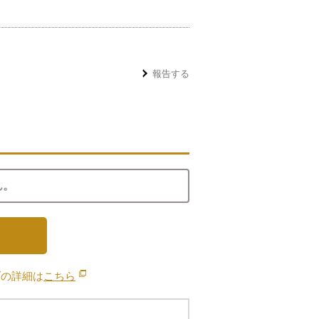
報告する
ん。
ブの詳細は
こちら
別のウィンドウで開きます。