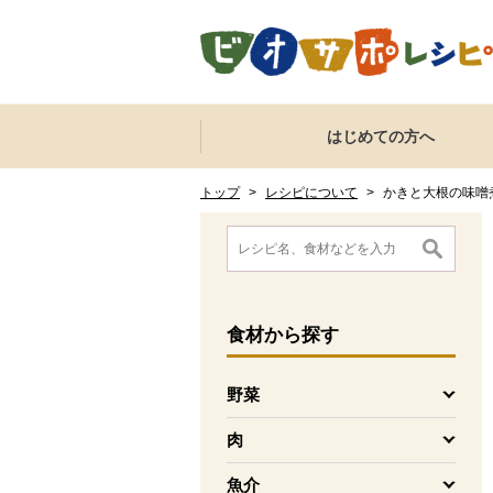
本文へジャンプする。
ページの先頭です。
ここからサイト内共通メニューです。
サイト内共通メニューをスキップする
はじめての方へ
サイト内共通メニューここまで。
ここから現在位置です。
現在位置ここまで
トップ
>
レシピについて
>
かきと大根の味噌
ここから消費材検索メニューです。
消費材検索メニューここまで。
ここから本文です。
食材
から探す
野菜
を開く
肉
を開く
魚介