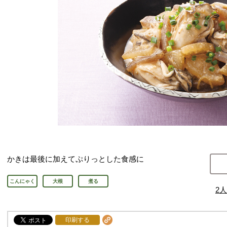
かきは最後に加えてぷりっとした食感に
こんにゃく
大根
煮る
2
人
印刷する