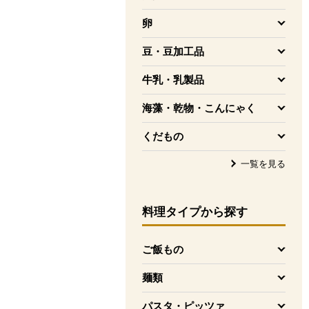
を開く
卵
を開く
豆・豆加工品
を開く
牛乳・乳製品
を開く
海藻・乾物・こんにゃく
を開く
くだもの
を開く
一覧を見る
料理タイプ
から探す
ご飯もの
を開く
麺類
を開く
パスタ・ピッツァ