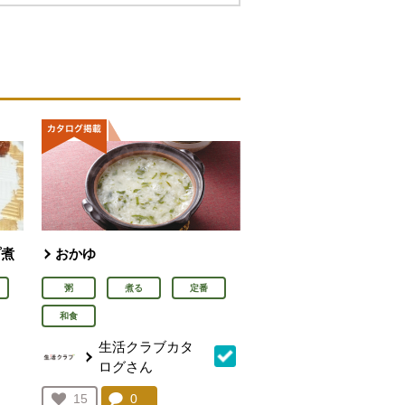
プ煮
おかゆ
粥
煮る
定番
和食
生活クラブカタ
ログさん
を見る。
コメント：
0
件。コメントを見る。
お気に入り登録：
15