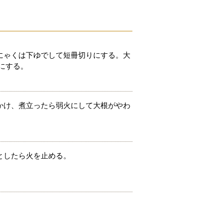
にゃくは下ゆでして短冊切りにする。大
にする。
かけ、煮立ったら弱火にして大根がやわ
としたら火を止める。