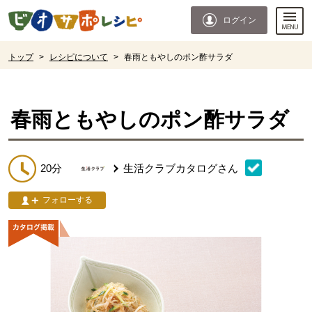
本文へジャンプする。
ページの先頭です。
ログイン
ここからサイト内共通メニューです。
サイト内共通メニューをスキップする
サイト内共通メニューここまで。
ここから現在位置です。
トップ
>
レシピについて
>
春雨ともやしのポン酢サラダ
現在位置ここまで
春雨ともやしのポン酢サラダ
20分
生活クラブカタログ
さん
フォローする