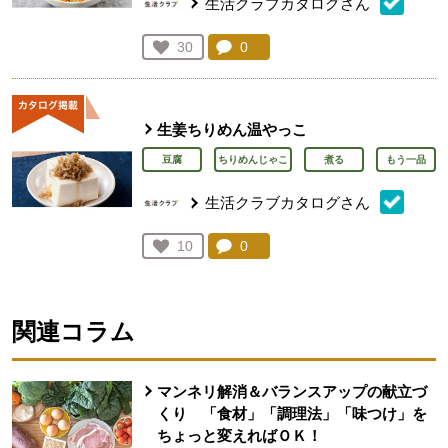
生活クラブカタログさん
コメント：
0
件。コメントを見る。
お気に入り登録：
30
人が登録
生姜ちりめん温やっこ
豆腐
ちりめんじゃこ
煮る
もう一品
生活クラブカタログさん
コメント：
0
件。コメントを見る。
お気に入り登録：
10
人が登録
関連コラム
マンネリ解消＆バランスアップの献立づ
くり 「食材」「調理法」「味つけ」を
ちょっと変えればＯＫ！