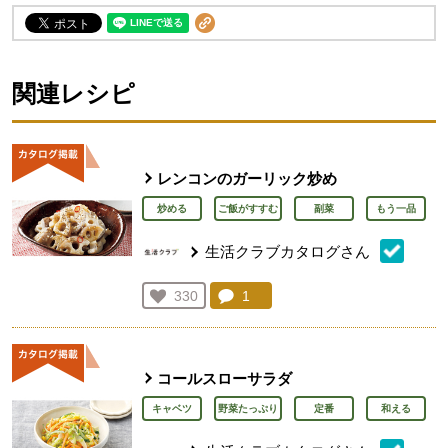
関連レシピ
レンコンのガーリック炒め
炒める
ご飯がすすむ
副菜
もう一品
生活クラブカタログさん
コメント：
1
件。コメントを見る。
お気に入り登録：
330
人が登録
コールスローサラダ
キャベツ
野菜たっぷり
定番
和える