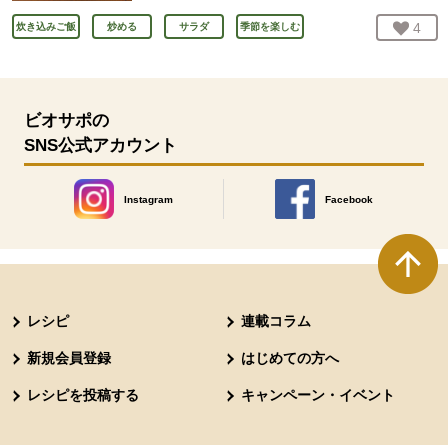
お気
4
人
炊き込みご飯
炒める
サラダ
季節を楽しむ
ビオサポの
SNS公式アカウント
Instagram
Facebook
別のウィンドウで開きます。
別のウィンドウで開きます
本文ここまで。
ここから共通フッターメニューです。
レシピ
連載コラム
新規会員登録
はじめての方へ
レシピを投稿する
キャンペーン・イベント