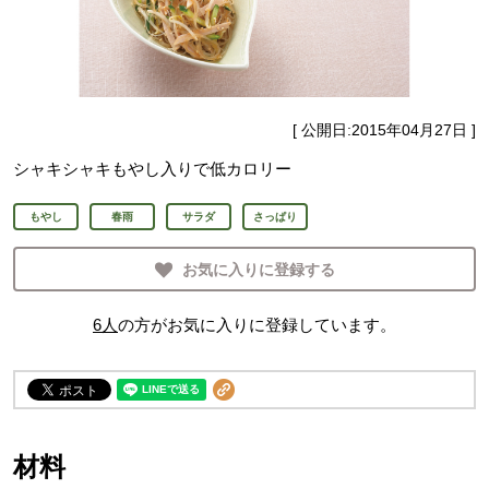
[ 公開日:
2015年04月27日
]
シャキシャキもやし入りで低カロリー
もやし
春雨
サラダ
さっぱり
お気に入りに登録する
6
人
の方がお気に入りに登録しています。
材料