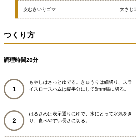
★
皮むきいりゴマ
大さじ1
つくり方
調理時間
20分
もやしはさっとゆでる。きゅうりは細切り、スラ
1
イスロースハムは縦半分にして5mm幅に切る。
はるさめは表示通りにゆで、水にとって水気をき
2
り、食べやすい長さに切る。