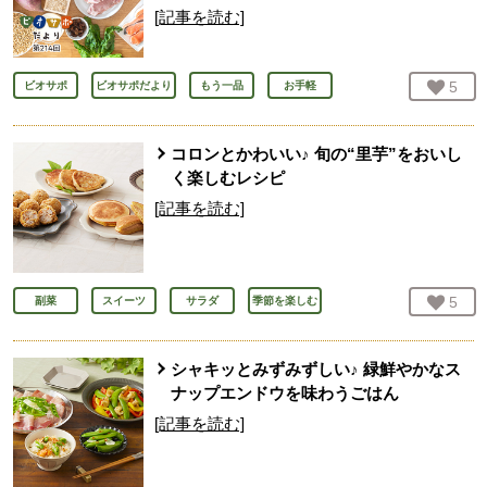
[記事を読む]
お気
5
人
ビオサポ
ビオサポだより
もう一品
お手軽
コロンとかわいい♪ 旬の“里芋”をおいし
く楽しむレシピ
[記事を読む]
お気
5
人
副菜
スイーツ
サラダ
季節を楽しむ
シャキッとみずみずしい♪ 緑鮮やかなス
ナップエンドウを味わうごはん
[記事を読む]