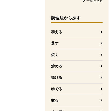
一覧を見る
調理法
から探す
和える
蒸す
焼く
炒める
揚げる
ゆでる
煮る