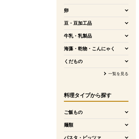
を開く
卵
を開く
豆・豆加工品
を開く
牛乳・乳製品
を開く
海藻・乾物・こんにゃく
を開く
くだもの
を開く
一覧を見る
料理タイプ
から探す
ご飯もの
を開く
麺類
を開く
パスタ・ピッツァ