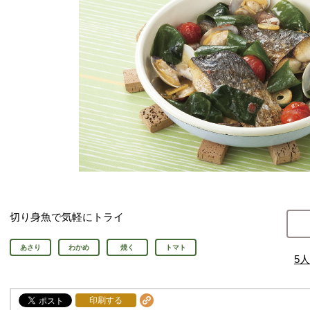
切り身魚で気軽にトライ
あさり
わかめ
焼く
トマト
5
人
印刷する