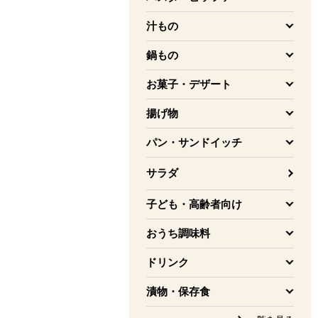
を開く
汁もの
を開く
鍋もの
を開く
お菓子・デザート
を開く
揚げ物
を開く
パン・サンドイッチ
を開く
サラダ
子ども・高齢者向け
を開く
おうち調味料
を開く
ドリンク
を開く
漬物・保存食
を開く