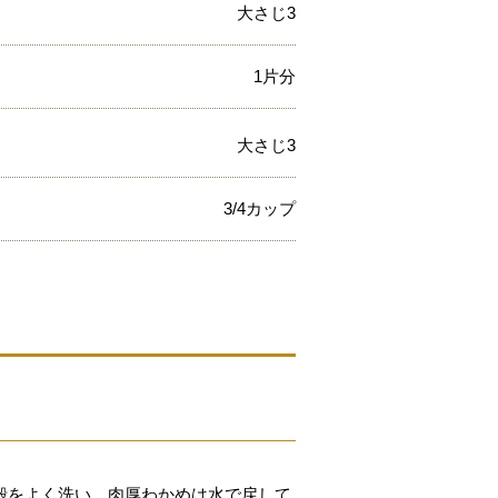
大さじ3
1片分
大さじ3
3/4カップ
殻をよく洗い、肉厚わかめは水で戻して