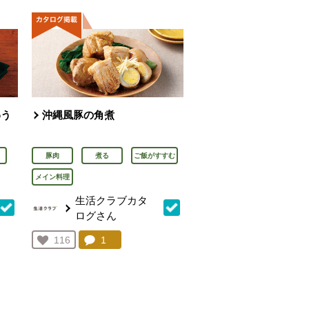
わう
沖縄風豚の角煮
豚肉
煮る
ご飯がすすむ
メイン料理
生活クラブカタ
ログさん
を見る。
コメント：
1
件。コメントを見る。
お気に入り登録：
116
人が登録