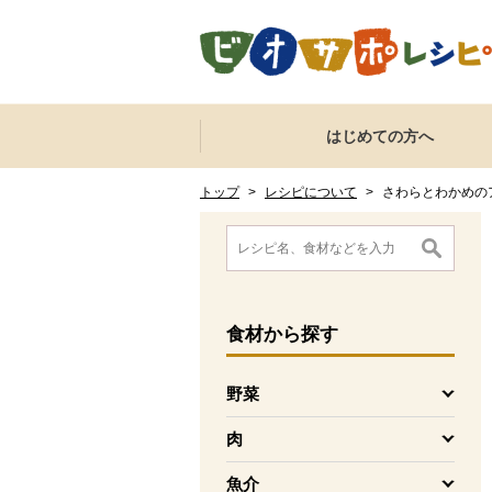
本文へジャンプする。
ページの先頭です。
ここからサイト内共通メニューです。
サイト内共通メニューをスキップする
はじめての方へ
サイト内共通メニューここまで。
ここから現在位置です。
現在位置ここまで
トップ
>
レシピについて
>
さわらとわかめの
ここから消費材検索メニューです。
消費材検索メニューここまで。
ここから本文です。
食材
から探す
野菜
を開く
肉
を開く
魚介