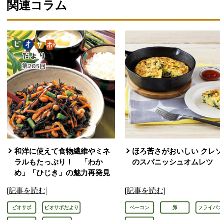
関連コラム
和洋に使えて食物繊維やミネ
ほろ苦さがおいしい クレ
ラルもたっぷり！ 「わか
のスパニッシュオムレツ
め」「ひじき」の魅力再発見
[記事を読む]
[記事を読む]
ビオサポ
ビオサポだより
ベーコン
卵
フライパ