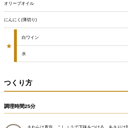
オリーブオイル
にんにく(薄切り)
★
白ワイン
★
グループ
★
水
つくり方
調理時間
25分
さわらは真塩、こしょうで下味をつける。あさりは