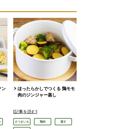
ソン
ほったらかしでつくる 鶏モモ
肉のジンジャー蒸し
[記事を読む]
ン
さつまいも
鶏肉
蒸す