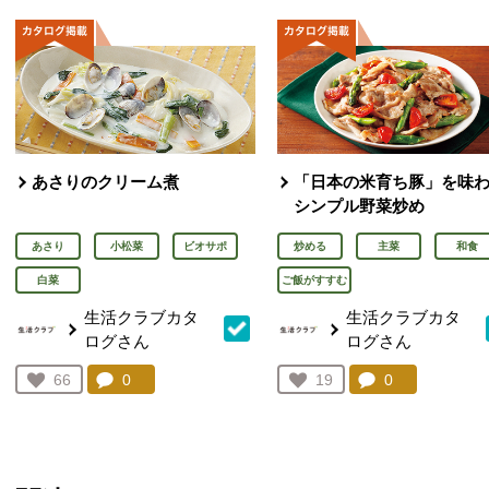
あさりのクリーム煮
「日本の米育ち豚」を味
シンプル野菜炒め
あさり
小松菜
ビオサポ
炒める
主菜
和食
白菜
ご飯がすすむ
生活クラブカタ
生活クラブカタ
ログさん
ログさん
コメント：
0
件。コメントを見る。
コメント：
0
件。コメント
お気に入り登録：
66
お気に入り登録：
19
人が登録
人が登録