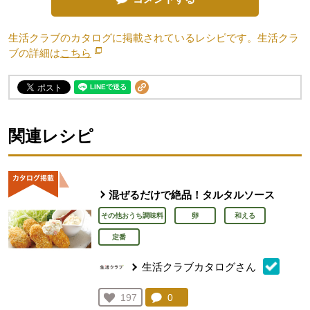
生活クラブのカタログに掲載されているレシピです。生活クラ
ブの詳細は
こちら
別のウィンドウで開きます。
関連レシピ
混ぜるだけで絶品！タルタルソース
その他おうち調味料
卵
和える
定番
生活クラブカタログさん
コメント：
0
件。コメントを見る。
お気に入り登録：
197
人が登録