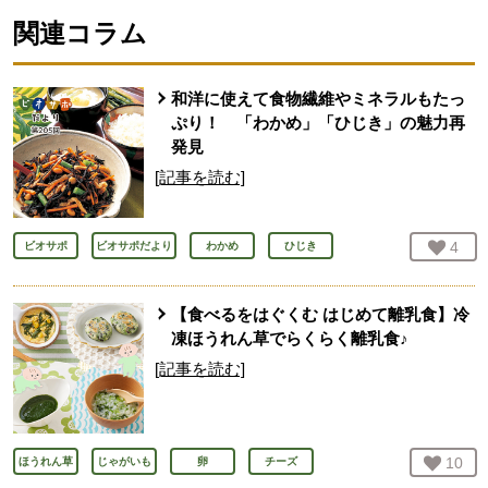
関連コラム
和洋に使えて食物繊維やミネラルもたっ
ぷり！ 「わかめ」「ひじき」の魅力再
発見
[記事を読む]
お気
4
人
ビオサポ
ビオサポだより
わかめ
ひじき
【食べるをはぐくむ はじめて離乳食】冷
凍ほうれん草でらくらく離乳食♪
[記事を読む]
お気
10
人
ほうれん草
じゃがいも
卵
チーズ