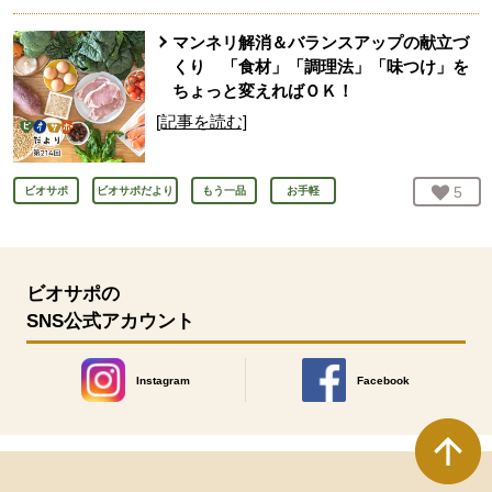
マンネリ解消＆バランスアップの献立づ
くり 「食材」「調理法」「味つけ」を
ちょっと変えればＯＫ！
[記事を読む]
お気
5
人
ビオサポ
ビオサポだより
もう一品
お手軽
ビオサポの
SNS公式アカウント
Instagram
Facebook
別のウィンドウで開きます。
別のウィンドウで開きます
本文ここまで。
ここから共通フッターメニューです。