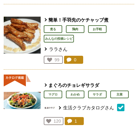
簡単！手羽先のケチャップ煮
煮る
鶏肉
お手軽
みんなの投稿レシピ
ララさん
コメント：
0
件。コメントを見る。
お気に入り登録：
99
人が登録
まぐろのチョレギサラダ
マグロ
わかめ
サラダ
主菜
生活クラブカタログさん
コメント：
1
件。コメントを見る。
お気に入り登録：
120
人が登録