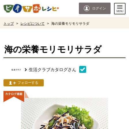
本文へジャンプする。
ページの先頭です。
ログイン
ここからサイト内共通メニューです。
サイト内共通メニューをスキップする
サイト内共通メニューここまで。
ここから現在位置です。
トップ
>
レシピについて
>
海の栄養モリモリサラダ
現在位置ここまで
海の栄養モリモリサラダ
生活クラブカタログ
さん
フォローする