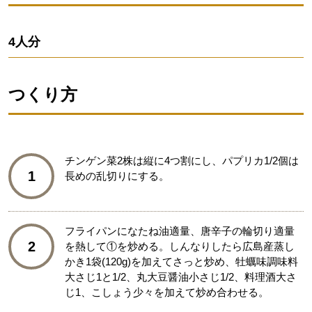
4人分
つくり方
チンゲン菜2株は縦に4つ割にし、パプリカ1/2個は
1
長めの乱切りにする。
フライパンになたね油適量、唐辛子の輪切り適量
2
を熱して①を炒める。しんなりしたら広島産蒸し
かき1袋(120g)を加えてさっと炒め、牡蠣味調味料
大さじ1と1/2、丸大豆醤油小さじ1/2、料理酒大さ
じ1、こしょう少々を加えて炒め合わせる。