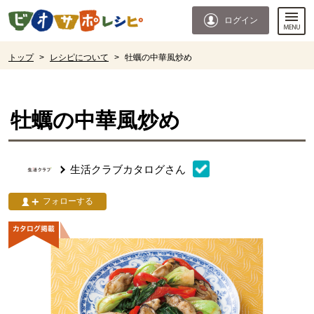
本文へジャンプする。
ページの先頭です。
ログイン
ここからサイト内共通メニューです。
サイト内共通メニューをスキップする
サイト内共通メニューここまで。
ここから現在位置です。
トップ
>
レシピについて
>
牡蠣の中華風炒め
現在位置ここまで
牡蠣の中華風炒め
生活クラブカタログ
さん
フォローする