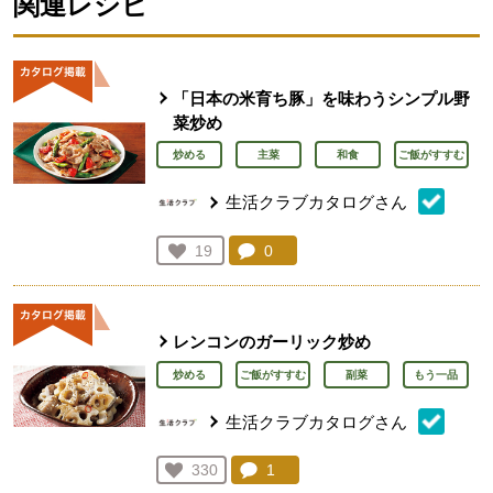
関連レシピ
「日本の米育ち豚」を味わうシンプル野
菜炒め
炒める
主菜
和食
ご飯がすすむ
生活クラブカタログさん
コメント：
0
件。コメントを見る。
お気に入り登録：
19
人が登録
レンコンのガーリック炒め
炒める
ご飯がすすむ
副菜
もう一品
生活クラブカタログさん
コメント：
1
件。コメントを見る。
お気に入り登録：
330
人が登録