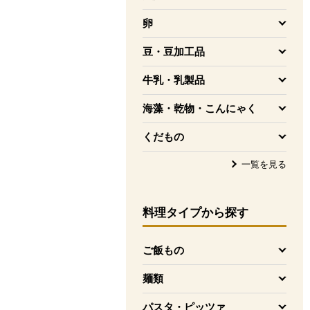
を開く
卵
を開く
豆・豆加工品
を開く
牛乳・乳製品
を開く
海藻・乾物・こんにゃく
を開く
くだもの
を開く
一覧を見る
料理タイプ
から探す
ご飯もの
を開く
麺類
を開く
パスタ・ピッツァ