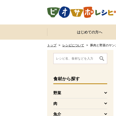
本文へジャンプする。
ページの先頭です。
ここからサイト内共通メニューです。
サイト内共通メニューをスキップする
はじめての方へ
サイト内共通メニューここまで。
ここから現在位置です。
現在位置ここまで
トップ
>
レシピについて
>
豚肉と野菜のヤン
ここから消費材検索メニューです。
消費材検索メニューここまで。
ここから本文です。
食材
から探す
野菜
を開く
肉
を開く
魚介