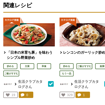
関連レシピ
「日本の米育ち豚」を味わう
レンコンのガーリック炒
シンプル野菜炒め
炒める
主菜
和食
炒める
ご飯がすすむ
副菜
ご飯がすすむ
もう一品
生活クラブカタ
生活クラブカタ
ログさん
ログさん
コメント：
0
件。コメントを見る。
コメント：
1
件。コメント
お気に入り登録：
19
お気に入り登録：
329
人が登録
人が登録