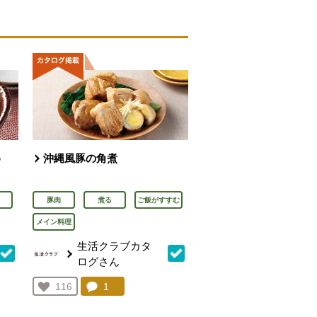
め
沖縄風豚の角煮
豚肉
煮る
ご飯がすすむ
メイン料理
生活クラブカタ
ログさん
を見る。
コメント：
1
件。コメントを見る。
お気に入り登録：
116
人が登録