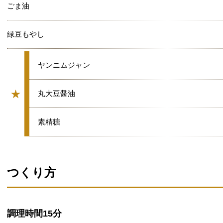
ごま油
緑豆もやし
★
ヤンニムジャン
★
★
丸大豆醤油
グループ
★
素精糖
つくり方
調理時間
15分