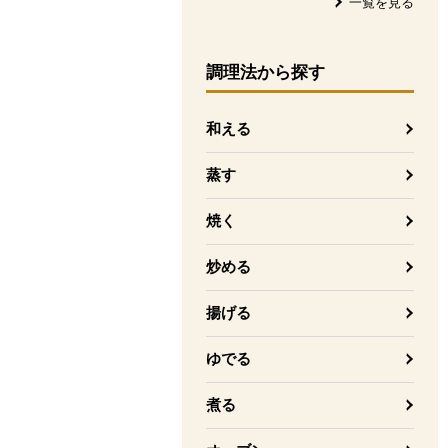
一覧を見る
調理法
から探す
和える
蒸す
焼く
炒める
揚げる
ゆでる
煮る