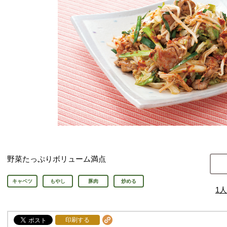
野菜たっぷりボリューム満点
キャベツ
もやし
豚肉
炒める
1
人
印刷する