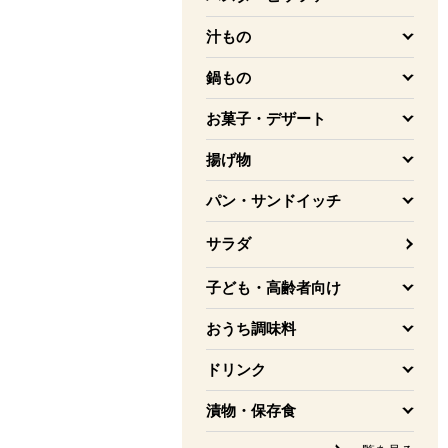
を開く
汁もの
を開く
鍋もの
を開く
お菓子・デザート
を開く
揚げ物
を開く
パン・サンドイッチ
を開く
サラダ
子ども・高齢者向け
を開く
おうち調味料
を開く
ドリンク
を開く
漬物・保存食
を開く