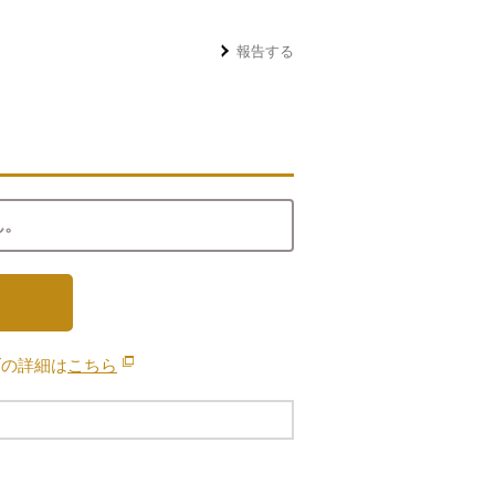
報告する
ん。
ブの詳細は
こちら
別のウィンドウで開きます。