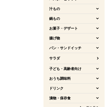
を開く
汁もの
を開く
鍋もの
を開く
お菓子・デザート
を開く
揚げ物
を開く
パン・サンドイッチ
を開く
サラダ
子ども・高齢者向け
を開く
おうち調味料
を開く
ドリンク
を開く
漬物・保存食
を開く