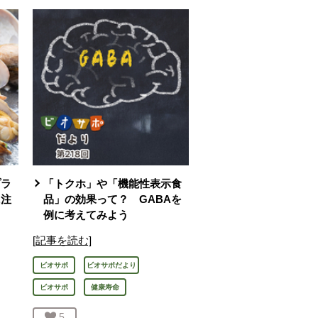
プラ
「トクホ」や「機能性表示食
に注
品」の効果って？ GABAを
例に考えてみよう
[記事を読む]
ビオサポ
ビオサポだより
ビオサポ
健康寿命
お気に入り登録：
5
人が登録