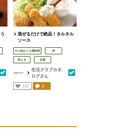
わう
混ぜるだけで絶品！タルタル
ソース
その他おうち調味料
卵
和える
定番
生活クラブカタ
ログさん
を見る。
コメント：
0
件。コメントを見る。
お気に入り登録：
197
人が登録