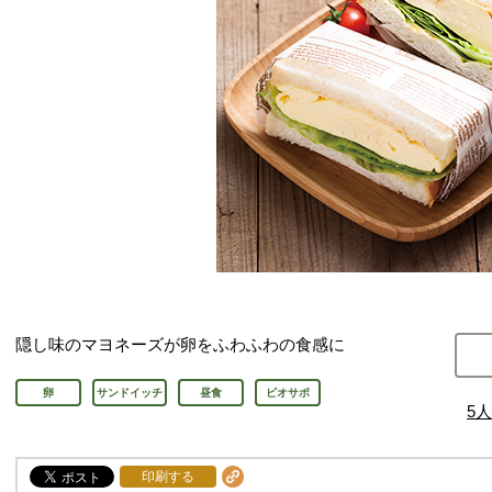
隠し味のマヨネーズが卵をふわふわの食感に
卵
サンドイッチ
昼食
ビオサポ
5
人
印刷する