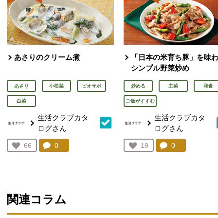
あさりのクリーム煮
「日本の米育ち豚」を味
シンプル野菜炒め
あさり
小松菜
ビオサポ
炒める
主菜
和食
白菜
ご飯がすすむ
生活クラブカタ
生活クラブカタ
ログさん
ログさん
コメント：
0
件。コメントを見る。
コメント：
0
件。コメント
お気に入り登録：
66
お気に入り登録：
19
人が登録
人が登録
関連コラム