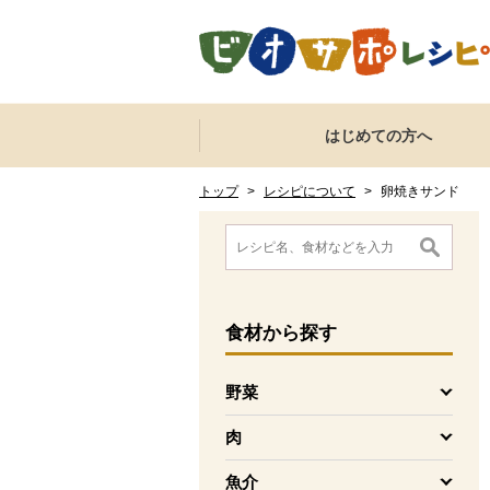
本文へジャンプする。
ページの先頭です。
ここからサイト内共通メニューです。
サイト内共通メニューをスキップする
はじめての方へ
サイト内共通メニューここまで。
ここから現在位置です。
現在位置ここまで
トップ
>
レシピについて
>
卵焼きサンド
ここから消費材検索メニューです。
消費材検索メニューここまで。
ここから本文です。
食材
から探す
野菜
を開く
肉
を開く
魚介