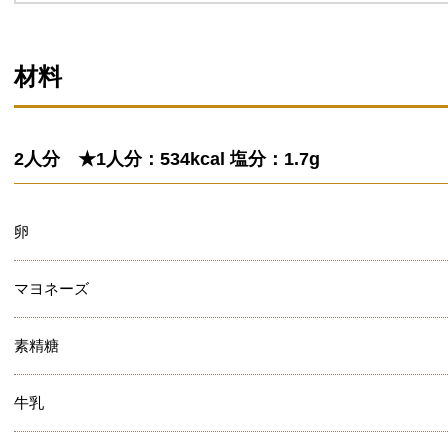
材料
2人分 ★1人分：534kcal 塩分：1.7g
卵
マヨネーズ
素精糖
牛乳