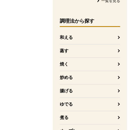
一覧を見る
調理法
から探す
和える
蒸す
焼く
炒める
揚げる
ゆでる
煮る