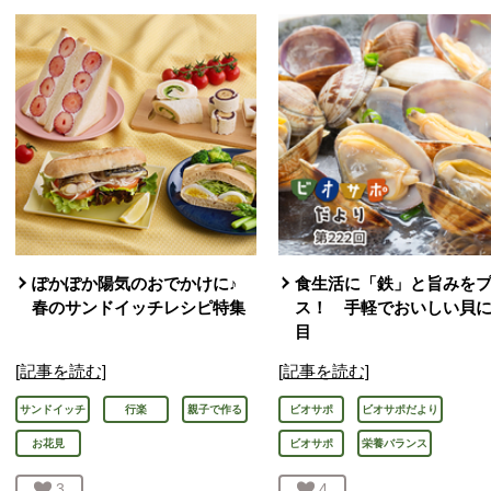
ぽかぽか陽気のおでかけに♪
食生活に「鉄」と旨みを
春のサンドイッチレシピ特集
ス！ 手軽でおいしい貝
目
[記事を読む]
[記事を読む]
サンドイッチ
行楽
親子で作る
ビオサポ
ビオサポだより
お花見
ビオサポ
栄養バランス
お気に入り登録：
3
人が登録
お気に入り登録：
4
人が登録