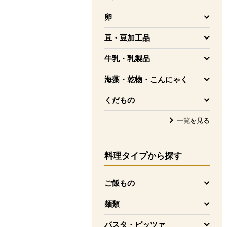
を開く
卵
を開く
豆・豆加工品
を開く
牛乳・乳製品
を開く
海藻・乾物・こんにゃく
を開く
くだもの
を開く
一覧を見る
料理タイプ
から探す
ご飯もの
を開く
麺類
を開く
パスタ・ピッツァ