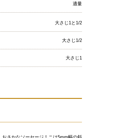
適量
大さじ1と1/2
大さじ1/2
大さじ1
、おさかなソーセージミニは5mm幅の斜