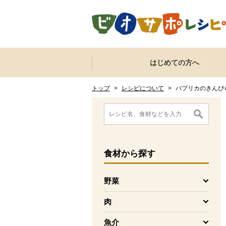
本文へジャンプする。
ページの先頭です。
ここからサイト内共通メニューです。
サイト内共通メニューをスキップする
はじめての方へ
サイト内共通メニューここまで。
ここから現在位置です。
現在位置ここまで
トップ
>
レシピについて
>
パプリカのきんぴ
ここから消費材検索メニューです。
消費材検索メニューここまで。
ここから本文です。
食材
から探す
野菜
を開く
肉
を開く
魚介