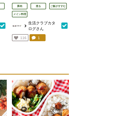
豚肉
煮る
ご飯がすすむ
メイン料理
生活クラブカタ
ログさん
を見る。
コメント：
1
件。コメントを見る。
お気に入り登録：
116
人が登録