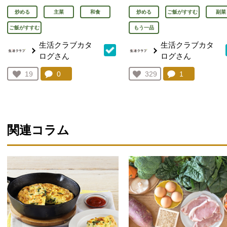
炒める
主菜
和食
炒める
ご飯がすすむ
副菜
ご飯がすすむ
もう一品
生活クラブカタ
生活クラブカタ
ログさん
ログさん
コメント：
0
件。コメントを見る。
コメント：
1
件。コメント
お気に入り登録：
19
お気に入り登録：
329
人が登録
人が登録
関連コラム