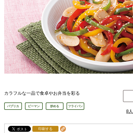
カラフルな一品で食卓やお弁当を彩る
パプリカ
ピーマン
炒める
フライパン
8
人
印刷する