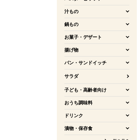
を開く
汁もの
を開く
鍋もの
を開く
お菓子・デザート
を開く
揚げ物
を開く
パン・サンドイッチ
を開く
サラダ
子ども・高齢者向け
を開く
おうち調味料
を開く
ドリンク
を開く
漬物・保存食
を開く