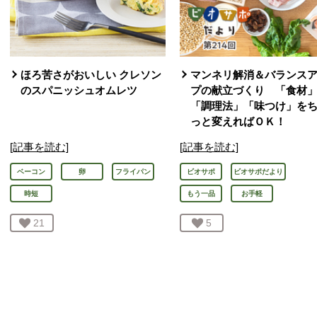
ほろ苦さがおいしい クレソン
マンネリ解消＆バランス
のスパニッシュオムレツ
プの献立づくり 「食材
「調理法」「味つけ」を
っと変えればＯＫ！
[記事を読む]
[記事を読む]
ベーコン
卵
フライパン
ビオサポ
ビオサポだより
時短
もう一品
お手軽
お気に入り登録：
21
人が登録
お気に入り登録：
5
人が登録