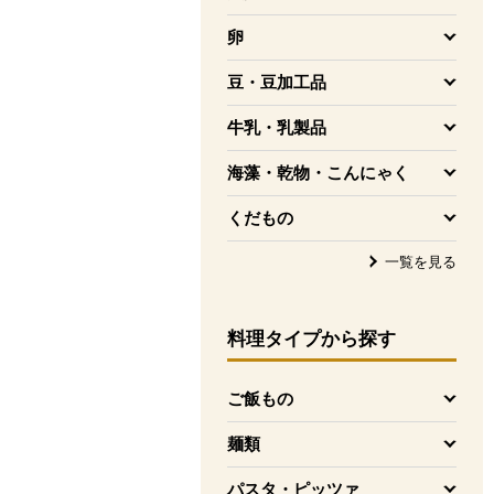
を開く
卵
を開く
豆・豆加工品
を開く
牛乳・乳製品
を開く
海藻・乾物・こんにゃく
を開く
くだもの
を開く
一覧を見る
料理タイプ
から探す
ご飯もの
を開く
麺類
を開く
パスタ・ピッツァ