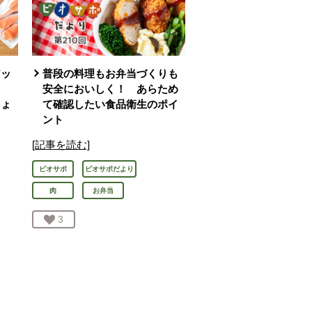
アッ
普段の料理もお弁当づくりも
」
安全においしく！ あらため
ちょ
て確認したい食品衛生のポイ
ント
[記事を読む]
ビオサポ
ビオサポだより
肉
お弁当
お気に入り登録：
3
人が登録