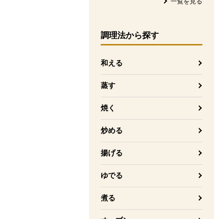
一覧を見る
調理法
から探す
和える
蒸す
焼く
炒める
揚げる
ゆでる
煮る