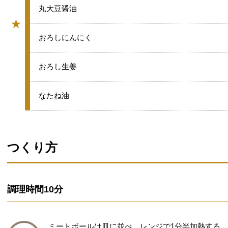
★
丸大豆醤油
★
グループ
★
おろしにんにく
★
おろし生姜
★
なたね油
つくり方
調理時間
10分
ミートボールは皿に並べ、レンジで1分半加熱する。