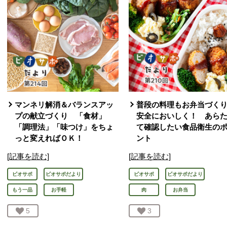
マンネリ解消＆バランスアッ
普段の料理もお弁当づく
プの献立づくり 「食材」
安全においしく！ あら
「調理法」「味つけ」をちょ
て確認したい食品衛生の
っと変えればＯＫ！
ント
[記事を読む]
[記事を読む]
ビオサポ
ビオサポだより
ビオサポ
ビオサポだより
もう一品
お手軽
肉
お弁当
お気に入り登録：
5
人が登録
お気に入り登録：
3
人が登録