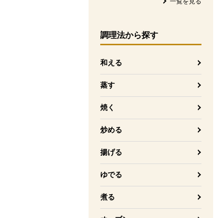
一覧を見る
調理法
から探す
和える
蒸す
焼く
炒める
揚げる
ゆでる
煮る