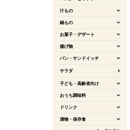
を開く
汁もの
を開く
鍋もの
を開く
お菓子・デザート
を開く
揚げ物
を開く
パン・サンドイッチ
を開く
サラダ
子ども・高齢者向け
を開く
おうち調味料
を開く
ドリンク
を開く
漬物・保存食
を開く