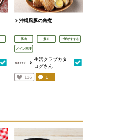
め
沖縄風豚の角煮
豚肉
煮る
ご飯がすすむ
メイン料理
生活クラブカタ
ログさん
を見る。
コメント：
1
件。コメントを見る。
お気に入り登録：
116
人が登録