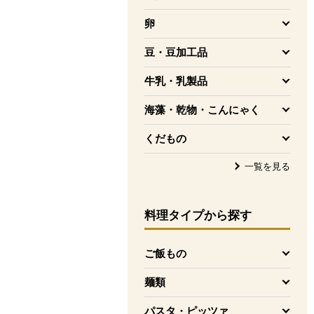
を開く
卵
を開く
豆・豆加工品
を開く
牛乳・乳製品
を開く
海藻・乾物・こんにゃく
を開く
くだもの
を開く
一覧を見る
料理タイプ
から探す
ご飯もの
を開く
麺類
を開く
パスタ・ピッツァ