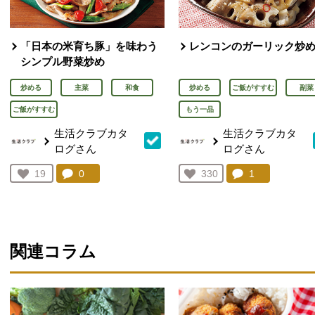
「日本の米育ち豚」を味わう
レンコンのガーリック炒
シンプル野菜炒め
炒める
主菜
和食
炒める
ご飯がすすむ
副菜
ご飯がすすむ
もう一品
生活クラブカタ
生活クラブカタ
ログさん
ログさん
コメント：
0
件。コメントを見る。
コメント：
1
件。コメント
お気に入り登録：
19
お気に入り登録：
330
人が登録
人が登録
関連コラム