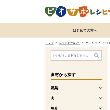
本文へジャンプする。
ページの先頭です。
ここからサイト内共通メニューです。
サイト内共通メニューをスキップする
はじめての方へ
サイト内共通メニューここまで。
ここから現在位置です。
現在位置ここまで
トップ
>
レシピについて
>
ケチャップミート
ここから消費材検索メニューです。
消費材検索メニューここまで。
ここから本文です。
食材
から探す
野菜
を開く
肉
を開く
魚介