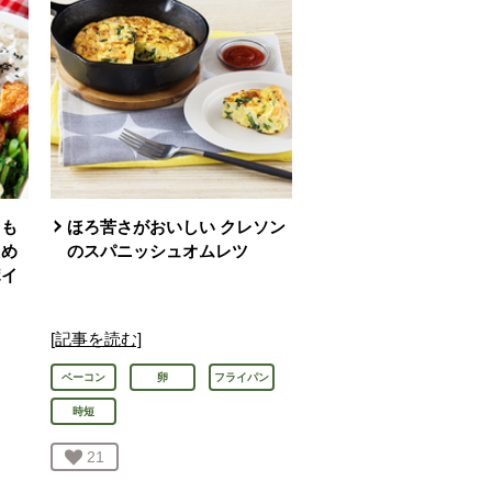
りも
ほろ苦さがおいしい クレソン
ため
のスパニッシュオムレツ
ポイ
[記事を読む]
ベーコン
卵
フライパン
時短
お気に入り登録：
21
人が登録