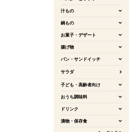
を開く
汁もの
を開く
鍋もの
を開く
お菓子・デザート
を開く
揚げ物
を開く
パン・サンドイッチ
を開く
サラダ
子ども・高齢者向け
を開く
おうち調味料
を開く
ドリンク
を開く
漬物・保存食
を開く