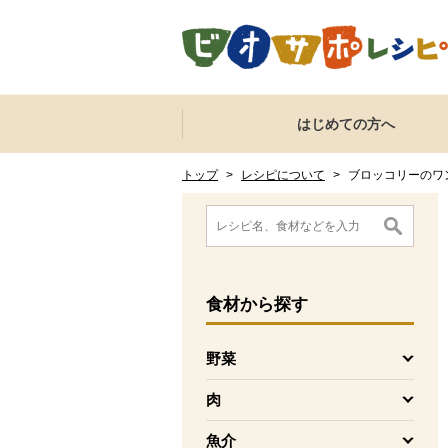
本文へジャンプする。
ページの先頭です。
ここからサイト内共通メニューです。
サイト内共通メニューをスキップする
はじめての方へ
サイト内共通メニューここまで。
ここから現在位置です。
現在位置ここまで
トップ
>
レシピについて
>
ブロッコリーのワ
ここから消費材検索メニューです。
消費材検索メニューここまで。
ここから本文です。
食材
から探す
野菜
を開く
肉
を開く
魚介