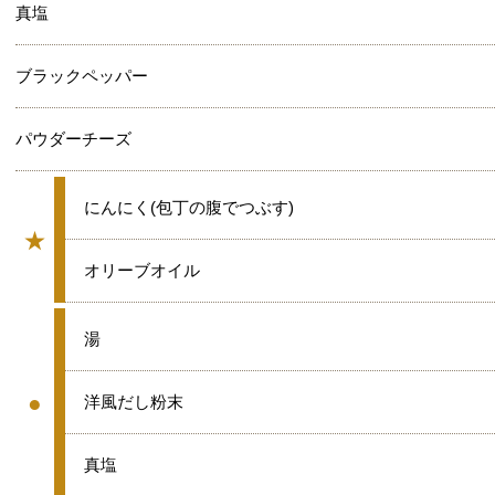
真塩
ブラックペッパー
パウダーチーズ
★
にんにく(包丁の腹でつぶす)
★
グループ
★
オリーブオイル
●
湯
●
●
洋風だし粉末
グループ
●
真塩