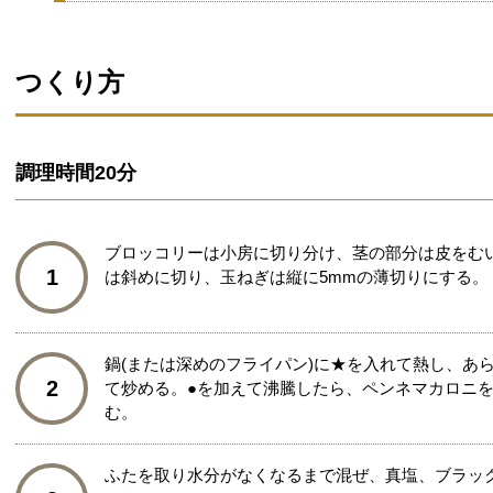
つくり方
調理時間
20分
ブロッコリーは小房に切り分け、茎の部分は皮をむい
1
は斜めに切り、玉ねぎは縦に5mmの薄切りにする。
鍋(または深めのフライパン)に★を入れて熱し、あ
2
て炒める。●を加えて沸騰したら、ペンネマカロニを
む。
ふたを取り水分がなくなるまで混ぜ、真塩、ブラッ