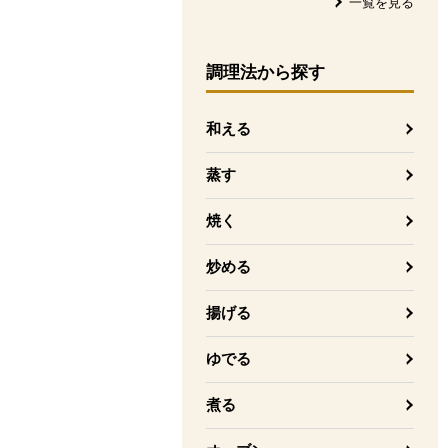
一覧を見る
調理法
から探す
和える
蒸す
焼く
炒める
揚げる
ゆでる
煮る