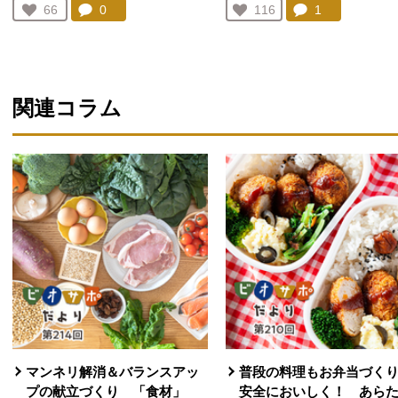
コメント：
0
件。コメントを見る。
コメント：
1
件。コメント
お気に入り登録：
66
お気に入り登録：
116
人が登録
人が登録
関連コラム
マンネリ解消＆バランスアッ
普段の料理もお弁当づく
プの献立づくり 「食材」
安全においしく！ あら