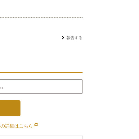
報告する
ん。
ブの詳細は
こちら
別のウィンドウで開きます。