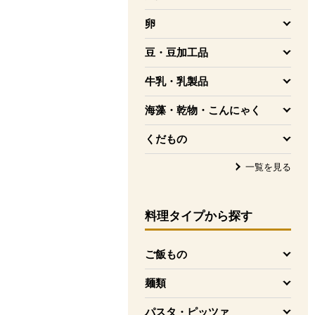
を開く
卵
を開く
豆・豆加工品
を開く
牛乳・乳製品
を開く
海藻・乾物・こんにゃく
を開く
くだもの
を開く
一覧を見る
料理タイプ
から探す
ご飯もの
を開く
麺類
を開く
パスタ・ピッツァ