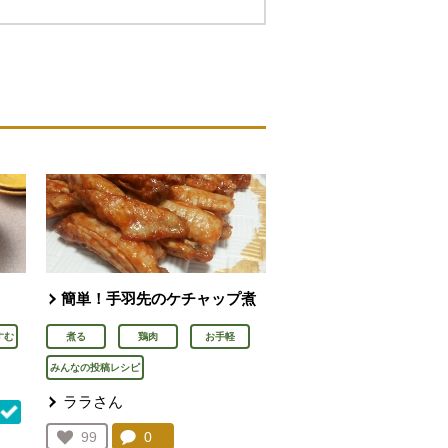
簡単！手羽先のケチャップ煮
すむ
煮る
鶏肉
お手軽
みんなの投稿レシピ
ララさん
コメント：
0
件。コメントを見る。
お気に入り登録：
99