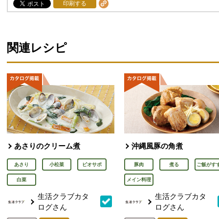
印刷する
関連レシピ
あさりのクリーム煮
沖縄風豚の角煮
あさり
小松菜
ビオサポ
豚肉
煮る
ご飯がす
白菜
メイン料理
生活クラブカタ
生活クラブカタ
ログさん
ログさん